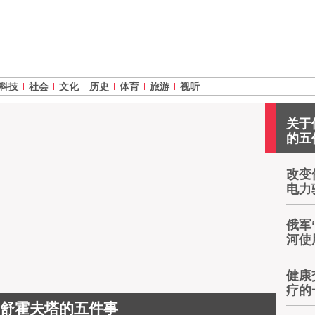
科技
社会
文化
历史
体育
旅游
视听
关于
的五
改变
电力
俄军
河使
健康
疗的
舒霍夫塔的五件事