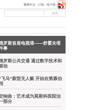
繁體中文
订阅
电子报
俄罗斯首座电视塔——舒霍夫塔
件事
俄罗斯公共交通 通过数字技术和
驱动
“飞马”新型无人艇 开始在第聂伯
用
交响曲：艺术成为莫斯科医院治
一部分