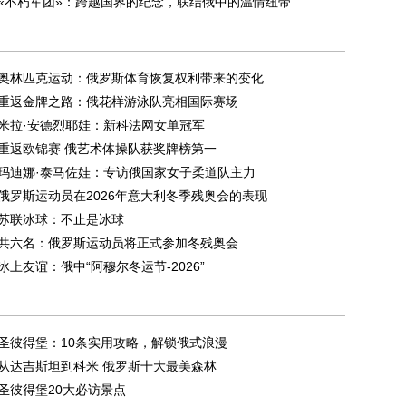
«不朽军团»：跨越国界的纪念，联结俄中的温情纽带
奥林匹克运动：俄罗斯体育恢复权利带来的变化
重返金牌之路：俄花样游泳队亮相国际赛场
米拉·安德烈耶娃：新科法网女单冠军
重返欧锦赛 俄艺术体操队获奖牌榜第一
玛迪娜·泰马佐娃：专访俄国家女子柔道队主力
俄罗斯运动员在2026年意大利冬季残奥会的表现
苏联冰球：不止是冰球
共六名：俄罗斯运动员将正式参加冬残奥会
冰上友谊：俄中“阿穆尔冬运节-2026”
圣彼得堡：10条实用攻略，解锁俄式浪漫
从达吉斯坦到科米 俄罗斯十大最美森林
圣彼得堡20大必访景点