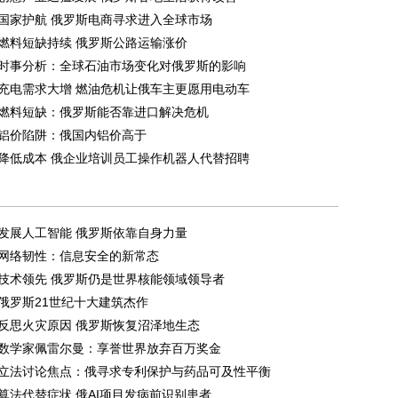
国家护航 俄罗斯电商寻求进入全球市场
燃料短缺持续 俄罗斯公路运输涨价
时事分析：全球石油市场变化对俄罗斯的影响
充电需求大增 燃油危机让俄车主更愿用电动车
燃料短缺：俄罗斯能否靠进口解决危机
铝价陷阱：俄国内铝价高于
降低成本 俄企业培训员工操作机器人代替招聘
发展人工智能 俄罗斯依靠自身力量
网络韧性：信息安全的新常态
技术领先 俄罗斯仍是世界核能领域领导者
俄罗斯21世纪十大建筑杰作
反思火灾原因 俄罗斯恢复沼泽地生态
数学家佩雷尔曼：享誉世界放弃百万奖金
立法讨论焦点：俄寻求专利保护与药品可及性平衡
算法代替症状 俄AI项目发病前识别患者