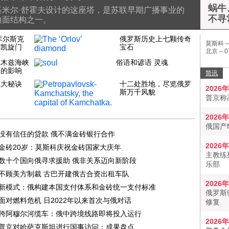
蜗牛
米尔·舒霍夫设计的这座塔，是苏联早期广播事业的
不寻
曲面结构之一。
库尔斯克
俄罗斯历史上七颗传奇
莫斯科 
群凯旋门
宝石
北京 –
0
尔木兹海峡
俗语和谚语 灵魂
易的影响
简讯
五大秘诀
十二处胜地，尽览俄罗
2026
斯万千风貌
普京称
2026
俄国产
没有信任的贷款 俄不满金砖银行合作
2026
金砖20岁：莫斯科庆祝金砖国家大庆年
主教练
数十个国向俄寻求援助 俄非关系迈向新阶段
乐部
不顾美方制裁 古巴开建俄古合资出租车队
2026
新模式：俄构建本国支付体系和金砖统一支付标准
俄罗斯
面对燃料危机 日2022年以来首次与俄对话
修复
跨阿穆尔河缆车：俄中跨境线路即将投入运行
2026
普京对哈萨克斯坦进行国事访问：成果盘点