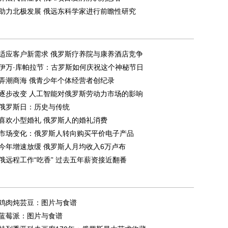
助力北极发展 俄远东科学家进行前瞻性研究
适应客户新需求 俄罗斯疗养院与康养酒店竞争
伊万·库帕拉节：古罗斯如何庆祝这个神秘节日
弄潮商海 俄青少年个体经营者创纪录
逐步改变 人工智能对俄罗斯劳动力市场的影响
俄罗斯日：历史与传统
喜欢小型婚礼 俄罗斯人的婚礼消费
市场变化：俄罗斯人转向购买平价电子产品
今年增速放缓 俄罗斯人月均收入6万卢布
俄远程工作“吃香” 过去五年薪资接近翻番
鸡肉炖芸豆：图片与食谱
蓝莓派：图片与食谱