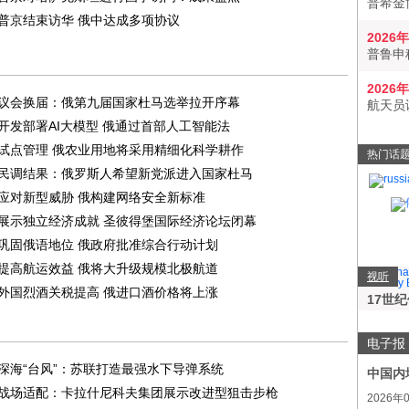
普希金
普京结束访华 俄中达成多项协议
2026
普鲁申
2026
议会换届：俄第九届国家杜马选举拉开序幕
航天员
开发部署AI大模型 俄通过首部人工智能法
试点管理 俄农业用地将采用精细化科学耕作
热门话
民调结果：俄罗斯人希望新党派进入国家杜马
应对新型威胁 俄构建网络安全新标准
展示独立经济成就 圣彼得堡国际经济论坛闭幕
巩固俄语地位 俄政府批准综合行动计划
提高航运效益 俄将大升级规模北极航道
视听
外国烈酒关税提高 俄进口酒价格将上涨
17世
电子报
深海“台风”：苏联打造最强水下导弹系统
中国内
战场适配：卡拉什尼科夫集团展示改进型狙击步枪
2026年