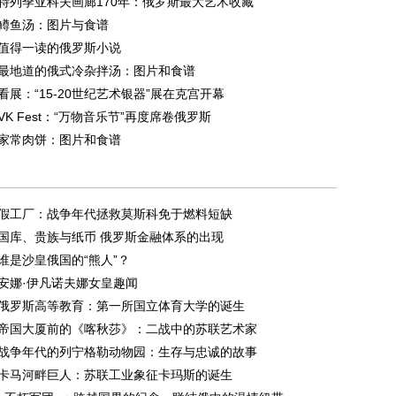
特列季亚科夫画廊170年：俄罗斯最大艺术收藏
鳟鱼汤：图片与食谱
值得一读的俄罗斯小说
最地道的俄式冷杂拌汤：图片和食谱
看展：“15-20世纪艺术银器”展在克宫开幕
VK Fest：“万物音乐节”再度席卷俄罗斯
家常肉饼：图片和食谱
假工厂：战争年代拯救莫斯科免于燃料短缺
国库、贵族与纸币 俄罗斯金融体系的出现
谁是沙皇俄国的“熊人”？
安娜·伊凡诺夫娜女皇趣闻
俄罗斯高等教育：第一所国立体育大学的诞生
帝国大厦前的《喀秋莎》：二战中的苏联艺术家
战争年代的列宁格勒动物园：生存与忠诚的故事
卡马河畔巨人：苏联工业象征卡玛斯的诞生