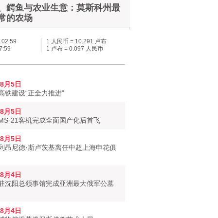
、鳄鱼与农业生意：莫斯科州最
常的农场
–
02:59
1 人民币 = 10.291 卢布
7:59
1 卢布 = 0.097 人民币
年8月5日
高铁建设“正全力推进”
年8月5日
MS-21客机完成全面国产化后首飞
年8月5日
列昂尼德·斯卢茨基离任中超上海申花俱
年8月4日
驻沈阳总领事馆完成亚洲最大俄军公墓
年8月4日