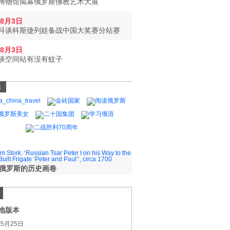
博物馆揭幕俄罗斯佛教艺术大展
年8月3日
科谈科斯捷列娃备战中国大奖赛分站赛
年8月3日
谈空间站有没有蚊子
题
纪俄罗斯的历史画卷
地版本
05月25日