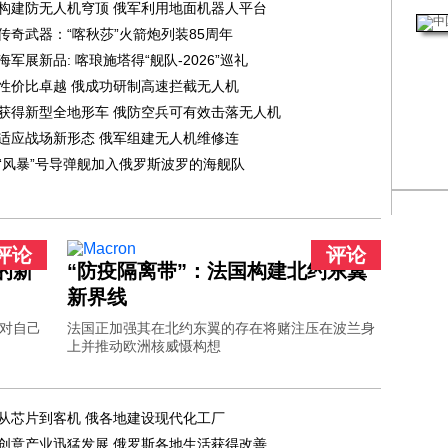
构建防无人机穹顶 俄军利用地面机器人平台
传奇武器：“喀秋莎”火箭炮列装85周年
海军展新品: 喀琅施塔得“舰队-2026”巡礼
性价比卓越 俄成功研制高速拦截无人机
获得新型全地形车 俄防空兵可有效击落无人机
适应战场新形态 俄军组建无人机维修连
“风暴”号导弹舰加入俄罗斯波罗的海舰队
评论
评论
的新
“防疫隔离带”：法国构建北约东翼
新界线
对自己
法国正加强其在北约东翼的存在将赌注压在波兰身
上并推动欧洲核威慑构想
从芯片到客机 俄各地建设现代化工厂
创意产业迅猛发展 俄罗斯各地生活获得改善