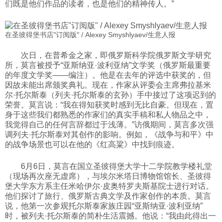
们既是他们作品的读者，也是他们的精神传人。”
在圣彼得堡书店"订阅版" / Alexey Smyshlyaev/生意人报
次日，在普希金之家，即俄罗斯科学院俄罗斯文学研究
所，莫言被授予“亚斯纳亚·波利亚纳”文学奖（俄罗斯最重要
的年度文学奖——编注）。他是在去年的评选中获奖的，但
因故未能出席颁奖典礼。现在，作家从评委会主席弗拉基米
尔·托尔斯泰（列夫·托尔斯泰的玄孙）手中接过了这项迟到的
荣誉。莫言说：“我在得知获奖时感到无比自豪。但现在，置
身于这些我们都熟悉的作家们的真实手稿和私人物品之中，
我觉得自己的任何言辞都过于浅薄。”访俄期间，莫言多次强
调列夫·托尔斯泰对其创作的影响。例如，《战争与和平》中
的战争场景也可以在他的《红高粱》中找到痕迹。
6月6日，莫言在国立圣彼得堡大学十二学院教学楼礼堂
（现场再次座无虚席），与埃尔米塔日博物馆馆长、圣彼得
堡大学东方系主任米哈伊尔·皮奥特罗夫斯基院士进行对话。
他们探讨了旅行、俄罗斯古典文学及作家创作的本质。莫言
说，他第一次参观托尔斯泰家族庄园“亚斯纳亚·波利亚纳”
时，被列夫·托尔斯泰的简朴生活震撼。他说：“我由此得出一