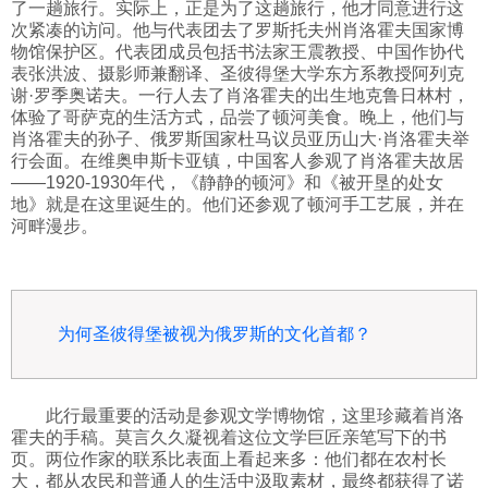
了一趟旅行。实际上，正是为了这趟旅行，他才同意进行这
次紧凑的访问。他与代表团去了罗斯托夫州肖洛霍夫国家博
物馆保护区。代表团成员包括书法家王震教授、中国作协代
表张洪波、摄影师兼翻译、圣彼得堡大学东方系教授阿列克
谢·罗季奥诺夫。一行人去了肖洛霍夫的出生地克鲁日林村，
体验了哥萨克的生活方式，品尝了顿河美食。晚上，他们与
肖洛霍夫的孙子、俄罗斯国家杜马议员亚历山大·肖洛霍夫举
行会面。在维奥申斯卡亚镇，中国客人参观了肖洛霍夫故居
——1920-1930年代，《静静的顿河》和《被开垦的处女
地》就是在这里诞生的。他们还参观了顿河手工艺展，并在
河畔漫步。
为何圣彼得堡被视为俄罗斯的文化首都？
此行最重要的活动是参观文学博物馆，这里珍藏着肖洛
霍夫的手稿。莫言久久凝视着这位文学巨匠亲笔写下的书
页。两位作家的联系比表面上看起来多：他们都在农村长
大，都从农民和普通人的生活中汲取素材，最终都获得了诺