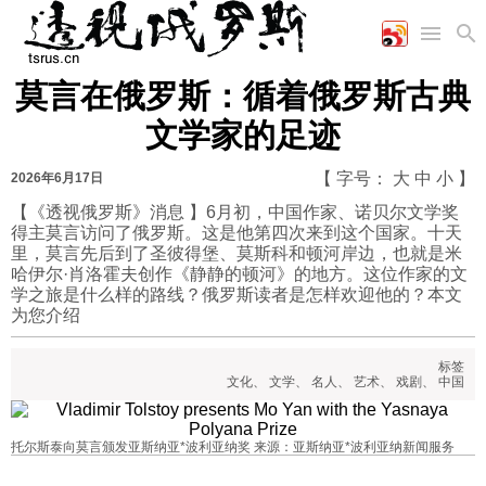
莫言在俄罗斯：循着俄罗斯古典
首页
空军
财经
文艺
图片新闻
文学家的足迹
海军
商业
教育
高清图片
国际
陆军
工业
美食
漫画
【 字号：
大
中
小
】
2026年6月17日
军事合作
能源
娱乐
视频
【《透视俄罗斯》消息 】6月初，中国作家、诺贝尔文学奖
得主莫言访问了俄罗斯。这是他第四次来到这个国家。十天
农业
图表
时政
里，莫言先后到了圣彼得堡、莫斯科和顿河岸边，也就是米
哈伊尔·肖洛霍夫创作《静静的顿河》的地方。这位作家的文
学之旅是什么样的路线？俄罗斯读者是怎样欢迎他的？本文
军事
为您介绍
标签
评论
文化
、
文学
、
名人
、
艺术
、
戏剧
、
中国
经济
托尔斯泰向莫言颁发亚斯纳亚*波利亚纳奖 来源：亚斯纳亚*波利亚纳新闻服务