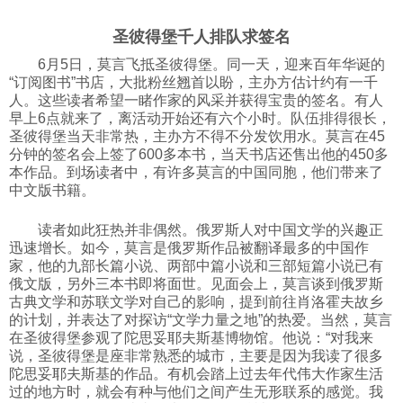
科技
圣彼得堡千人排队求签名
6月5日，莫言飞抵圣彼得堡。同一天，迎来百年华诞的
社会
“订阅图书”书店，大批粉丝翘首以盼，主办方估计约有一千
人。这些读者希望一睹作家的风采并获得宝贵的签名。有人
早上6点就来了，离活动开始还有六个小时。队伍排得很长，
圣彼得堡当天非常热，主办方不得不分发饮用水。莫言在45
文化
分钟的签名会上签了600多本书，当天书店还售出他的450多
本作品。到场读者中，有许多莫言的中国同胞，他们带来了
中文版书籍。
历史
读者如此狂热并非偶然。俄罗斯人对中国文学的兴趣正
迅速增长。如今，莫言是俄罗斯作品被翻译最多的中国作
体育
家，他的九部长篇小说、两部中篇小说和三部短篇小说已有
俄文版，另外三本书即将面世。见面会上，莫言谈到俄罗斯
古典文学和苏联文学对自己的影响，提到前往肖洛霍夫故乡
旅游
的计划，并表达了对探访“文学力量之地”的热爱。当然，莫言
在圣彼得堡参观了陀思妥耶夫斯基博物馆。他说：“对我来
说，圣彼得堡是座非常熟悉的城市，主要是因为我读了很多
视听
陀思妥耶夫斯基的作品。有机会踏上过去年代伟大作家生活
过的地方时，就会有种与他们之间产生无形联系的感觉。我