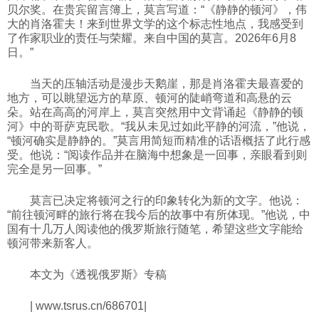
贝尔奖。在贵宾留言簿上，莫言写道：“《静静的顿河》，伟
大的肖洛霍夫！来到世界文学的这个标志性地点，我感受到
了作家职业的责任与荣耀。来自中国的莫言。2026年6月8
日。”
当天的压轴活动是漫步天鹅崖，那是肖洛霍夫最喜爱的
地方，可以眺望远方的草原、顿河的陡峭弯道和高悬的云
朵。站在高高的河岸上，莫言突然用中文背诵起《静静的顿
河》中的哥萨克民歌。“我从未见过如此平静的河流，”他说，
“顿河确实是静静的。”莫言用简短而精准的话语概括了此行感
受。他说：“阅读作品并在脑海中想象是一回事，亲眼看到则
完全是另一回事。”
莫言已决定将顿河之行的印象转化为新的文字。他说：
“前往顿河畔的旅行将在我今后的故事中有所体现。”他说，中
国有十几万人阅读他的俄罗斯旅行随笔，希望这些文字能给
顿河带来新客人。
本文为《透视俄罗斯》专稿
| www.tsrus.cn/686701|