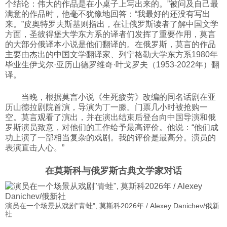
个结论：伟大的作品是在小桌子上写出来的。”被问及自己最
满意的作品时，他毫不犹豫地回答：“我最好的还没有写出
来。”皮奥特罗夫斯基则指出，在让俄罗斯读者了解中国文学
方面，圣彼得堡大学东方系的译者们发挥了重要作用，莫言
的大部分俄译本小说是他们翻译的。在俄罗斯，莫言的作品
主要由杰出的中国文学翻译家、列宁格勒大学东方系1980年
毕业生伊戈尔·亚历山德罗维奇·叶戈罗夫（1953-2022年）翻
译。
当晚，根据莫言小说《生死疲劳》改编的同名话剧在亚
历山德拉剧院首演，导演为丁一滕。门票几小时被抢购一
空。莫言观看了演出，并在演出结束后登台向中国导演和俄
罗斯演员致意，对他们的工作给予最高评价。他说：“他们成
功上演了一部相当复杂的戏剧。我的评价是最高分。演员的
表演直击人心。”
在莫斯科与俄罗斯古典文学家对话
演员在一个场景从戏剧"青蛙", 莫斯科2026年 / Alexey Danichev/俄新
社