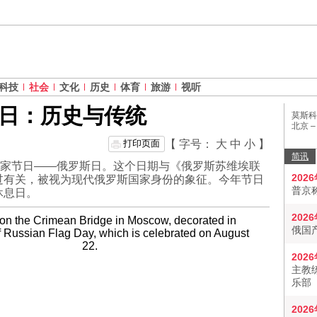
科技
社会
文化
历史
体育
旅游
视听
日：历史与传统
莫斯科
北京 
打印页面
【 字号：
大
中
小
】
简讯
国家节日——俄罗斯日。这个日期与《俄罗斯苏维埃联
202
过有关，被视为现代俄罗斯国家身份的象征。今年节日
普京
休息日。
202
俄国
202
主教
乐部
202