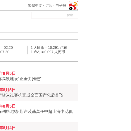
繁體中文
订阅
电子报
 –
02:20
1 人民币 = 10.291 卢布
–
07:20
1 卢布 = 0.097 人民币
6年8月5日
称高铁建设“正全力推进”
6年8月5日
产MS-21客机完成全面国产化后首飞
6年8月5日
练列昂尼德·斯卢茨基离任中超上海申花俱
6年8月4日