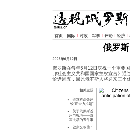
首页
国际
时政
军事
评论
经济
俄罗斯
2026年6月12日
俄罗斯在每年6月12日庆祝一个重要
邦社会主义共和国国家主权宣言》通
恰逢周五，因此俄罗斯人将迎来三个
相关主题
普京称高铁建
设“正全力推进”
关于俄罗斯首
座电视塔——舒
霍夫塔的五件事
健康交响曲：