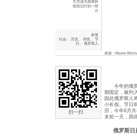
艺术成为莫斯科
医院治疗的一部
分
标签
社会
、
历史
、
传统
、
节
日
、
俄罗斯人
来源：Maxim Blin
今年的俄
期固定，被列入
因此俄罗斯人将
小长假。节日前
历，今年6月共
扫一扫
末前一天，因
俄罗斯日