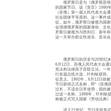
俄罗斯日是与《俄罗斯苏维
的国家节日。该《宣言》1990
（苏俄）第一届人民代表大会通
社会团体平等原则。这一事件成
征。如今，俄罗斯日被视为国家
会强调俄罗斯的国家身份、文化
罗斯日被视为与胜利日、新年和
这一天举办群众性游乐、音乐会
俄罗斯日的历史与20世纪末
6月12日，苏俄人民代表大会
宪法和法律高于苏联立法。一年后
行首届总统大选，叶利钦获胜。
征意义。1992年，6月12日就
节日获得正式名称，即“《苏俄
过长，不适合日常使用，因此被
过这一名称。1998年，叶利钦提
称被正式写入国家《劳动法典》
进入21世纪，节日庆祝形