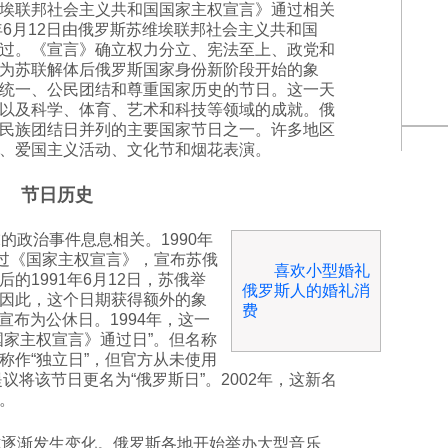
埃联邦社会主义共和国国家主权宣言》通过相关
年6月12日由俄罗斯苏维埃联邦社会主义共和国
过。《宣言》确立权力分立、宪法至上、政党和
为苏联解体后俄罗斯国家身份新阶段开始的象
统一、公民团结和尊重国家历史的节日。这一天
以及科学、体育、艺术和科技等领域的成就。俄
民族团结日并列的主要国家节日之一。许多地区
、爱国主义活动、文化节和烟花表演。
节日历史
的政治事件息息相关。1990年
通过《国家主权宣言》，宣布苏俄
喜欢小型婚礼
的1991年6月12日，苏俄举
俄罗斯人的婚礼消
因此，这个日期获得额外的象
费
被宣布为公休日。1994年，这一
国家主权宣言》通过日”。但名称
称作“独立日”，但官方从未使用
议将该节日更名为“俄罗斯日”。2002年，这新名
。
式逐渐发生变化。俄罗斯各地开始举办大型音乐