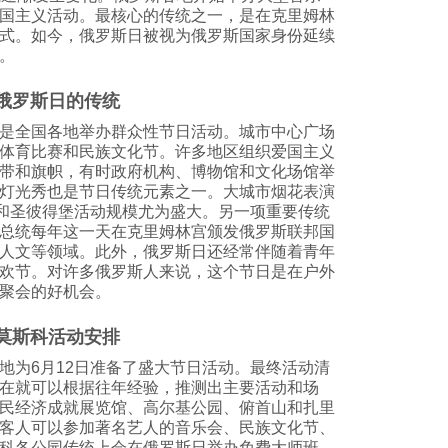
国主义活动。最核心的传统之一，是在克里姆林
式。如今，俄罗斯日被视为俄罗斯国家身份延续
。
俄罗斯日的传统
是全国各地举办群众性节日活动。城市中心广场
体育比赛和民族文化节。许多地区组织爱国主义
带和旗帜，有时政府机构、博物馆和文化场馆举
灯光秀也是节日传统元素之一。大城市烟花表演
科和圣彼得堡活动规模尤为盛大。另一项重要传统
总统每年这一天在克里姆林宫颁发俄罗斯联邦国
人文等领域。此外，俄罗斯日还经常伴随着青年
欢节。对许多俄罗斯人来说，这个节日是在户外
聚会的好机会。
莫斯科活动安排
地为6月12日准备了盛大节日活动。最终活动清
在就可以根据往年经验，推测出主要活动和场
民经济成就展览馆、高尔基公园、俯首山和扎里
客人可以参加著名艺人的音乐会、民族文化节、
科各公园传统上会在俄罗斯日举办免费大师班、