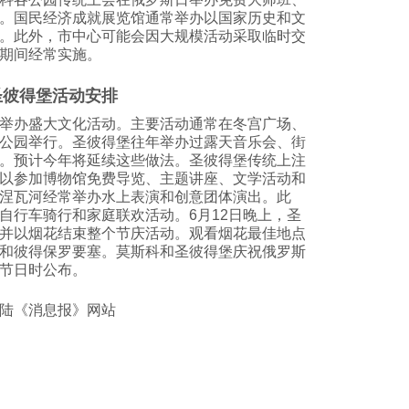
。国民经济成就展览馆通常举办以国家历史和文
。此外，市中心可能会因大规模活动采取临时交
期间经常实施。
圣彼得堡活动安排
举办盛大文化活动。主要活动通常在冬宫广场、
公园举行。圣彼得堡往年举办过露天音乐会、街
。预计今年将延续这些做法。圣彼得堡传统上注
以参加博物馆免费导览、主题讲座、文学活动和
涅瓦河经常举办水上表演和创意团体演出。此
自行车骑行和家庭联欢活动。6月12日晚上，圣
并以烟花结束整个节庆活动。观看烟花最佳地点
和彼得保罗要塞。莫斯科和圣彼得堡庆祝俄罗斯
节日时公布。
登陆《消息报》网站