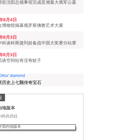
斯驻沈阳总领事馆完成亚洲最大俄军公墓
6年8月4日
金博物馆揭幕俄罗斯佛教艺术大展
6年8月3日
申科谈科斯捷列娃备战中国大奖赛分站赛
6年8月3日
员谈空间站有没有蚊子
斯历史上七颗传奇宝石
报
内地版本
年05月25日