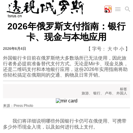
2026年俄罗斯支付指南：银行
首页
空军
财经
文艺
图片新闻
卡、现金与本地应用
海军
商业
教育
高清图片
国际
陆军
工业
美食
漫画
【 字号：
大
中
小
】
2026年6月4日
军事合作
能源
娱乐
视频
外国银行卡目前在俄罗斯绝大多数场所已无法使用，因此旅
行者务必提前准备替代支付方式。无论是Mir卡、现金兑换，
农业
图表
时政
还是二维码支付和本地银行应用，这份2026年实用指南将助
你轻松搞定在俄期间的交通、购物及日常开销。
军事
标签
旅游
、
银行
、
卢布
、
外国人
评论
来源：Press Photo
我们将详细说明哪些外国银行卡仍可在俄使用、可携带
经济
多少外币现金入境，以及如何进行线上支付。