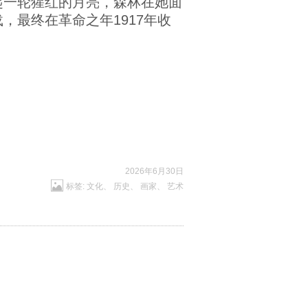
起一轮猩红的月亮，森林在她面
最终在革命之年1917年收
2026年6月30日
标签:
文化
、
历史
、
画家
、
艺术