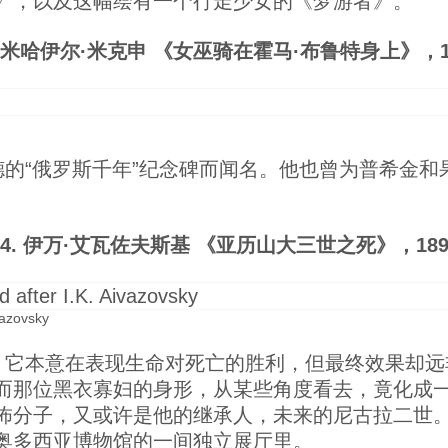
》，以及这幅绘有一个行走少女的《梦游者》。
. 米哈伊尔·米克申 《女巫骑在霍马·布鲁特身上》，1
的“俄罗斯千年”纪念碑而闻名。他也曾为普希金和
4. 伊万·艾瓦佐夫斯基 《亚历山大三世之死》，189
vazovsky
。它本意在表现生命对死亡的胜利，但最终效果却远
而那位黑衣寡妇的身形，从某些角度看去，竟化成
怖分子，又或许是他的继承人，未来的尼古拉二世。这
奥多西亚博物馆的一间独立展厅里。