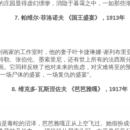
的庄园显得虚幻缥缈，消隐于暮霭之中，一如那些
7. 帕维尔·菲洛诺夫 《国王盛宴》，1913年
来到画家的工作室时，他的妻子叶卡捷琳娜·谢列布里
特勒、张伯伦、墨索里尼，还有世上所有的法西斯分
画。它同样反映了他对未来的焦虑，对灾难将至的预
“一场尸体的盛宴，一场复仇的盛宴”。
8. 维克多·瓦斯涅佐夫 《芭芭雅嘎》，1917年
满是毒蛇的沼泽，芭芭雅嘎正从上空飞过。她假扮成