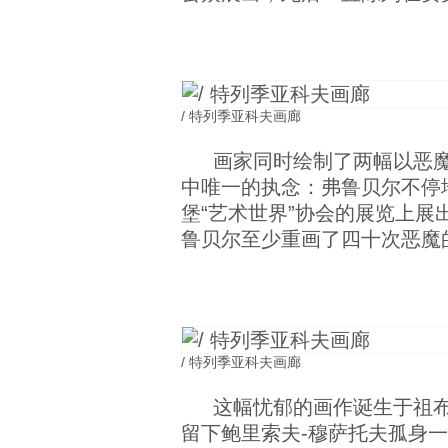
/ 特列季亚科夫画廊
画家同时绘制了两幅以恶
中唯一的执念：弗鲁贝尔不停
堡“艺术世界”协会的展览上
鲁贝尔至少重画了四十次恶魔
/ 特列季亚科夫画廊
这幅忧郁的画作诞生于祖
留下鲍里索夫-穆萨托夫孤身