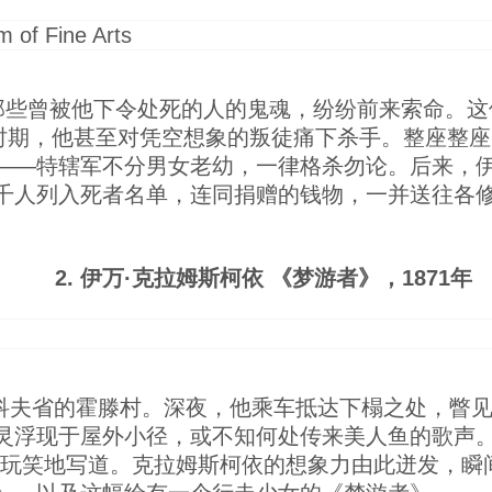
那些曾被他下令处死的人的鬼魂，纷纷前来索命。这
”时期，他甚至对凭空想象的叛徒痛下杀手。整座整
——特辖军不分男女老幼，一律格杀勿论。后来，
千人列入死者名单，连同捐赠的钱物，一并送往各
2. 伊万·克拉姆斯柯依 《梦游者》，1871年
尔科夫省的霍滕村。深夜，他乘车抵达下榻之处，瞥
灵浮现于屋外小径，或不知何处传来美人鱼的歌声。
开玩笑地写道。克拉姆斯柯依的想象力由此迸发，瞬