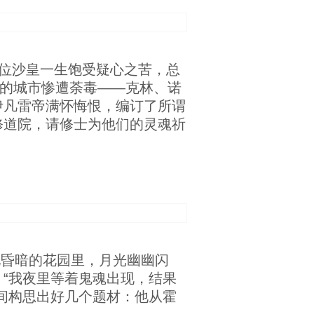
位沙皇一生饱受疑心之苦，总
座的城市惨遭荼毒——克林、诺
伊凡雷帝满怀悔恨，编订了所谓
修道院，请修士为他们的灵魂祈
见昏暗的花园里，月光幽幽闪
“我夜里等着鬼魂出现，结果
间构思出好几个题材：他从霍