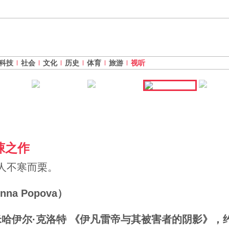
科技
社会
文化
历史
体育
旅游
视听
悚之作
人不寒而栗。
a Popova）
 米哈伊尔·克洛特 《伊凡雷帝与其被害者的阴影》，约