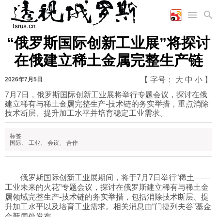
“俄罗斯国际创新工业展”将探讨
首页
空军
财经
文艺
图片新闻
在俄建立稀土金属完整生产链
海军
商业
教育
高清图片
国际
陆军
工业
美食
漫画
【 字号：
大
中
小
】
2026年7月5日
军事合作
能源
娱乐
视频
7月7日，俄罗斯国际创新工业展将举行专题会议，探讨在俄
建立稀有与稀土金属完整生产-技术链的务实举措，重点消除
农业
图表
时政
技术断层、提升加工水平并培育稳定工业需求。
标签
军事
国际
、
工业
、
会议
、
合作
评论
俄罗斯‌国际创新工业展期间，将于7月7日举行“稀土——
工业未来的火花”专题会议，探讨在俄罗斯建立稀有与稀土金
属领域完整生产-技术链的务实举措，包括消除技术断层、提
经济
升加工水平以及培育工业需求。相关消息由“门捷列夫谷”基金
会新闻处发布。