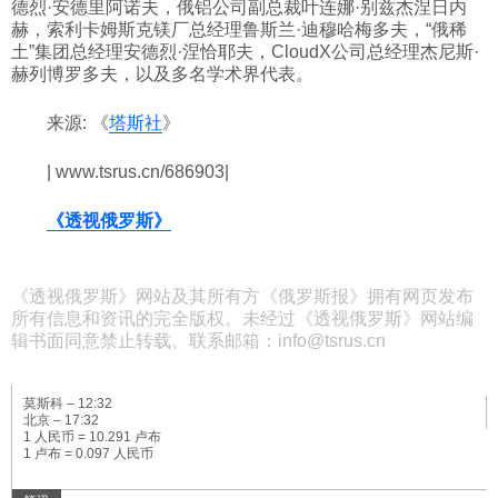
德烈·安德里阿诺夫，俄铝公司副总裁叶连娜·别兹杰涅日内
赫，索利卡姆斯克镁厂总经理鲁斯兰·迪穆哈梅多夫，“俄稀
土”集团总经理安德烈·涅恰耶夫，CloudX公司总经理杰尼斯·
赫列博罗多夫，以及多名学术界代表。
来源: 《
塔斯社
》
| www.tsrus.cn/686903|
《透视俄罗斯》
《透视俄罗斯》网站及其所有方《俄罗斯报》拥有网页发布
所有信息和资讯的完全版权。未经过《透视俄罗斯》网站编
辑书面同意禁止转载。联系邮箱：info@tsrus.cn
莫斯科 –
12:32
北京 –
17:32
1 人民币 = 10.291 卢布
1 卢布 = 0.097 人民币