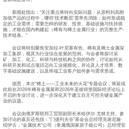
科技
新闻处指出：“关注重点将转向实际问题：从原料到高附
加值产品的过程中，哪些‘技术断层’需率先消除；如何形成稳
定的工业需求；需要怎样的研发、投资、基础设施与扶持措
社会
施，才能在国内构建起（稀有与稀土金属行业）的完整生产-
技术链条。”
文化
会议将特别聚焦安加拉-叶尼塞有色、稀有及稀土金属深
加工集群，视其为行业综合发展的范例。与会者将探讨采
矿、加工、化工、科研与科技机构之间的协作，讨论如何从
历史
科研开发和试点项目迈向工业规模化，并论及人才培养、数
字基础设施建设，以及终端工业客户如何参与需求形成。
体育
据悉，本次“稀土——工业未来的火花”专题会议，将延续
此前在2026年稀有金属展和2026年圣彼得堡国际经济论坛上
开启的专业讨论，进一步深化关于建立自主可控关键金属产
旅游
业的议题。
会议由俄罗斯联邦工贸部副部长米哈伊尔·尤林主持。参
视听
加讨论的嘉宾还包括：“门捷列夫谷”基金会总经理克谢尼娅·
绍伊古，“金属技术”公司（隶属俄国家原子能公司）总经理安