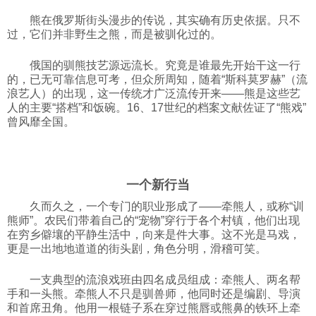
科技
熊在俄罗斯街头漫步的传说，其实确有历史依据。只不
过，它们并非野生之熊，而是被驯化过的。
社会
俄国的驯熊技艺源远流长。究竟是谁最先开始干这一行
的，已无可靠信息可考，但众所周知，随着“斯科莫罗赫”（流
浪艺人）的出现，这一传统才广泛流传开来——熊是这些艺
人的主要“搭档”和饭碗。16、17世纪的档案文献佐证了“熊戏”
文化
曾风靡全国。
历史
一个新行当
体育
久而久之，一个专门的职业形成了——牵熊人，或称“训
熊师”。农民们带着自己的“宠物”穿行于各个村镇，他们出现
在穷乡僻壤的平静生活中，向来是件大事。这不光是马戏，
旅游
更是一出地地道道的街头剧，角色分明，滑稽可笑。
一支典型的流浪戏班由四名成员组成：牵熊人、两名帮
视听
手和一头熊。牵熊人不只是驯兽师，他同时还是编剧、导演
和首席丑角。他用一根链子系在穿过熊唇或熊鼻的铁环上牵