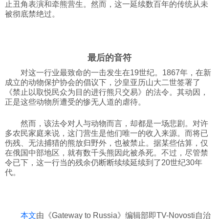
止丑角表演和牵熊营生。然而，这一延续数百年的传统从未
被彻底禁绝过。
最后的音符
对这一行业最致命的一击发生在19世纪。1867年，在新
成立的动物保护协会的倡议下，沙皇亚历山大二世签署了
《禁止以取悦民众为目的进行熊只交易》的法令。其动因，
正是这些动物所遭受的惨无人道的虐待。
然而，该法令对人与动物而言，却都是一场悲剧。对许
多农民家庭来说，这门营生是他们唯一的收入来源。而将已
伤残、无法捕猎的熊放归野外，也被禁止。据某些估算，仅
在俄国中部地区，就有数千头熊因此被杀死。不过，尽管禁
令已下，这一行当的残余仍断断续续延续到了20世纪30年
代。
本文
由《Gateway to Russia》编辑部即TV-Novosti自治