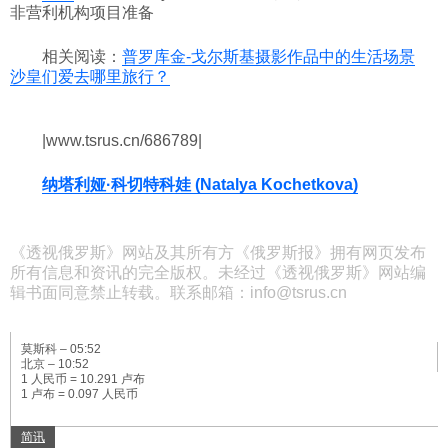
非营利机构项目准备
相关阅读：
普罗库金-戈尔斯基摄影作品中的生活场景
沙皇们爱去哪里旅行？
|www.tsrus.cn/686789|
纳塔利娅·科切特科娃 (Natalya Kochetkova)
《透视俄罗斯》网站及其所有方《俄罗斯报》拥有网页发布
所有信息和资讯的完全版权。未经过《透视俄罗斯》网站编
辑书面同意禁止转载。联系邮箱：info@tsrus.cn
莫斯科 –
05:52
北京 –
10:52
1 人民币 = 10.291 卢布
1 卢布 = 0.097 人民币
简讯