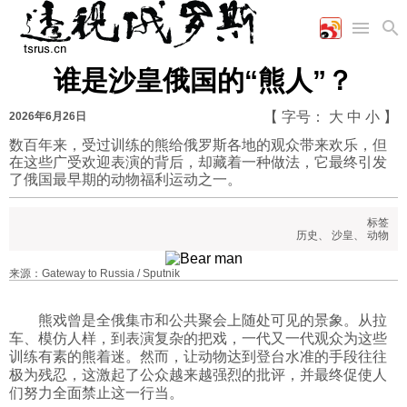
谁是沙皇俄国的“熊人”？
首页
空军
财经
文艺
图片新闻
【 字号：
大
中
小
】
2026年6月26日
海军
商业
教育
高清图片
国际
数百年来，受过训练的熊给俄罗斯各地的观众带来欢乐，但
陆军
工业
美食
漫画
在这些广受欢迎表演的背后，却藏着一种做法，它最终引发
军事合作
能源
娱乐
视频
了俄国最早期的动物福利运动之一。
农业
图表
时政
标签
历史
、
沙皇
、
动物
军事
来源：Gateway to Russia / Sputnik
评论
熊戏曾是全俄集市和公共聚会上随处可见的景象。从拉
车、模仿人样，到表演复杂的把戏，一代又一代观众为这些
训练有素的熊着迷。然而，让动物达到登台水准的手段往往
经济
极为残忍，这激起了公众越来越强烈的批评，并最终促使人
们努力全面禁止这一行当。