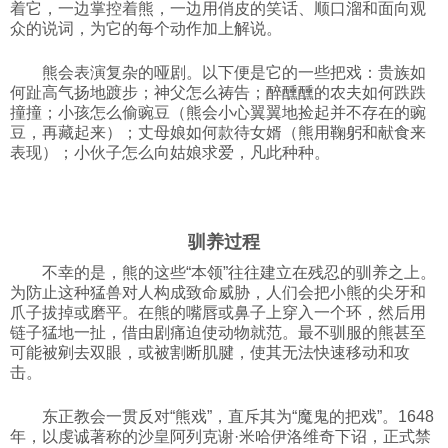
着它，一边掌控着熊，一边用俏皮的笑话、顺口溜和面向观
众的说词，为它的每个动作加上解说。
熊会表演复杂的哑剧。以下便是它的一些把戏：贵族如
何趾高气扬地踱步；神父怎么祷告；醉醺醺的农夫如何跌跌
撞撞；小孩怎么偷豌豆（熊会小心翼翼地捡起并不存在的豌
豆，再藏起来）；丈母娘如何款待女婿（熊用鞠躬和献食来
表现）；小伙子怎么向姑娘求爱，凡此种种。
驯养过程
不幸的是，熊的这些“本领”往往建立在残忍的驯养之上。
为防止这种猛兽对人构成致命威胁，人们会把小熊的尖牙和
爪子拔掉或磨平。在熊的嘴唇或鼻子上穿入一个环，然后用
链子猛地一扯，借由剧痛迫使动物就范。最不驯服的熊甚至
可能被剜去双眼，或被割断肌腱，使其无法快速移动和攻
击。
东正教会一贯反对“熊戏”，直斥其为“魔鬼的把戏”。1648
年，以虔诚著称的沙皇阿列克谢·米哈伊洛维奇下诏，正式禁