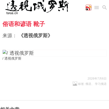
俗语和谚语 靴子
首页
空军
财经
文艺
图片新闻
海军
商业
教育
高清图片
来源：
《透视俄罗斯》
国际
陆军
工业
美食
漫画
军事合作
能源
娱乐
视频
农业
图表
时政
/ 透视俄罗斯
军事
2026年7月6日
标签:
俄语
、
学习俄语
评论
经济