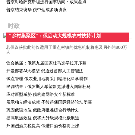
普京对哈萨克斯坦进行国事访问：成果盘点
普京结束访华 俄中达成多项协议
时政
“乡村集聚区”：俄启动大规模农村扶持计划
若倡议获批此前仅适用于重点村镇的优惠机制将惠及另外约800万
人
议会换届：俄第九届国家杜马选举拉开序幕
开发部署AI大模型 俄通过首部人工智能法
试点管理 俄农业用地将采用精细化科学耕作
民调结果：俄罗斯人希望新党派进入国家杜马
应对新型威胁 俄构建网络安全新标准
展示独立经济成就 圣彼得堡国际经济论坛闭幕
巩固俄语地位 俄政府批准综合行动计划
提高航运效益 俄将大升级规模北极航道
外国烈酒关税提高 俄进口酒价格将上涨