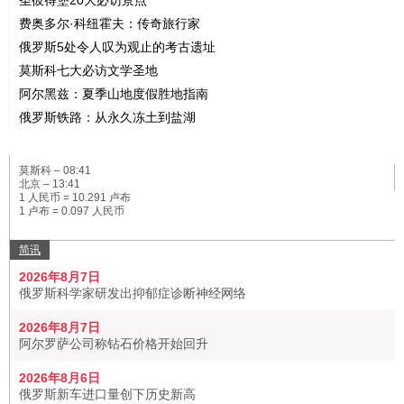
圣彼得堡20大必访景点
费奥多尔·科纽霍夫：传奇旅行家
俄罗斯5处令人叹为观止的考古遗址
莫斯科七大必访文学圣地
阿尔黑兹：夏季山地度假胜地指南
俄罗斯铁路：从永久冻土到盐湖
莫斯科 –
08:41
北京 –
13:41
1 人民币 = 10.291 卢布
1 卢布 = 0.097 人民币
简讯
2026年8月7日
俄罗斯科学家研发出抑郁症诊断神经网络
2026年8月7日
阿尔罗萨公司称钻石价格开始回升
2026年8月6日
俄罗斯新车进口量创下历史新高