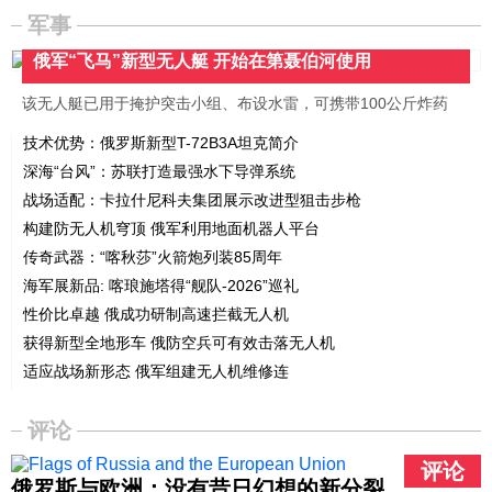
军事
俄军“飞马”新型无人艇 开始在第聂伯河使用
该无人艇已用于掩护突击小组、布设水雷，可携带100公斤炸药
技术优势：俄罗斯新型T-72B3A坦克简介
深海“台风”：苏联打造最强水下导弹系统
战场适配：卡拉什尼科夫集团展示改进型狙击步枪
构建防无人机穹顶 俄军利用地面机器人平台
传奇武器：“喀秋莎”火箭炮列装85周年
海军展新品: 喀琅施塔得“舰队-2026”巡礼
性价比卓越 俄成功研制高速拦截无人机
获得新型全地形车 俄防空兵可有效击落无人机
适应战场新形态 俄军组建无人机维修连
评论
评论
俄罗斯与欧洲：没有昔日幻想的新分裂