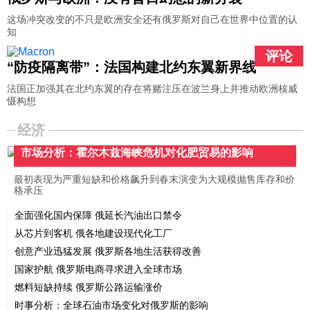
这场冲突改变的不只是欧洲安全还有俄罗斯对自己在世界中位置的认
知
评论
“防疫隔离带”：法国构建北约东翼新界线
法国正加强其在北约东翼的存在将赌注压在波兰身上并推动欧洲核威
慑构想
经济
市场分析：霍尔木兹海峡危机对化肥贸易的影响
最初表现为严重短缺和价格飙升到春末演变为大规模抛售库存和价
格承压
全面强化国内保障 俄延长汽油出口禁令
从芯片到客机 俄各地建设现代化工厂
创意产业迅猛发展 俄罗斯各地生活获得改善
国家护航 俄罗斯电商寻求进入全球市场
燃料短缺持续 俄罗斯公路运输涨价
时事分析：全球石油市场变化对俄罗斯的影响