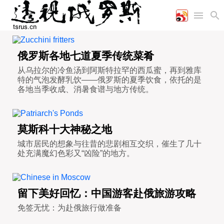
首页
空军
财经
文艺
图片新闻
俄罗斯各地七道夏季传统菜肴
海军
商业
教育
高清图片
从乌拉尔的冷鱼汤到阿斯特拉罕的西瓜蜜，再到雅库
国际
特的气泡发酵乳饮——俄罗斯的夏季饮食，依托的是
陆军
工业
美食
漫画
各地当季收成、消暑食谱与地方传统。
军事合作
能源
娱乐
视频
农业
图表
时政
莫斯科十大神秘之地
军事
城市居民的想象与往昔的悲剧相互交织，催生了几十
处充满魔幻色彩又“凶险”的地方。
评论
留下美好回忆：中国游客赴俄旅游攻略
经济
免签无忧：为赴俄旅行做准备