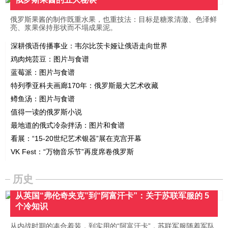
俄罗斯果酱的制作既重水果，也重技法：目标是糖浆清澈、色泽鲜
亮、浆果保持形状而不塌成果泥。
深耕俄语传播事业：韦尔比茨卡娅让俄语走向世界
鸡肉炖芸豆：图片与食谱
蓝莓派：图片与食谱
特列季亚科夫画廊170年：俄罗斯最大艺术收藏
鳟鱼汤：图片与食谱
值得一读的俄罗斯小说
最地道的俄式冷杂拌汤：图片和食谱
看展：“15-20世纪艺术银器”展在克宫开幕
VK Fest：“万物音乐节”再度席卷俄罗斯
历史
从英国“弗伦奇夹克”到“阿富汗卡”：关于苏联军服的 5
个冷知识
从内战时期的凑合着装，到实用的“阿富汗卡”，苏联军服随着军队