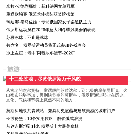
米拉·安德烈耶娃：新科法网女单冠军
重返欧锦赛 俄艺术体操队获奖牌榜第一
玛迪娜·泰马佐娃：专访俄国家女子柔道队主力
俄罗斯运动员在2026年意大利冬季残奥会的表现
苏联冰球：不止是冰球
共六名：俄罗斯运动员将正式参加冬残奥会
冰上友谊：俄中“阿穆尔冬运节-2026”
旅游
十二处胜地，尽览俄罗斯万千风貌
从古老的杰尔宾特、童话般的苏兹达尔，到北极的摩尔曼斯克、火
山密布的堪察加，再到快节奏的莫斯科，俄罗斯通过那些在历史、
文化、气候和节奏上截然不同的地方，
莫斯科地铁共青城站：兼具历史底蕴与建筑美感的城市门户
圣彼得堡：10条实用攻略，解锁俄式浪漫
从达吉斯坦到科米 俄罗斯十大最美森林