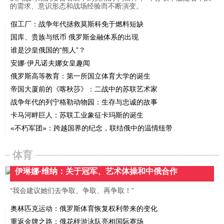
的需求、意识形态和战场经验而不断演变。
假工厂：战争年代拯救莫斯科免于燃料短缺
国库、贵族与纸币 俄罗斯金融体系的出现
谁是沙皇俄国的“熊人”？
安娜·伊凡诺夫娜女皇趣闻
俄罗斯高等教育：第一所国立体育大学的诞生
帝国大厦前的《喀秋莎》：二战中的苏联艺术家
战争年代的列宁格勒动物园：生存与忠诚的故事
卡马河畔巨人：苏联工业象征卡玛斯的诞生
«不朽军团»：跨越国界的纪念，联结俄中的温情纽带
体育
伊琳娜·维纳：关于冠军、艺术体操和中俄合作
“我会建议她们去争取、争取、再争取！”
奥林匹克运动：俄罗斯体育恢复权利带来的变化
重返金牌之路：俄花样游泳队亮相国际赛场