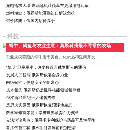
充电需求大增 燃油危机让俄车主更愿用电动车
燃料短缺：俄罗斯能否靠进口解决危机
铝价陷阱：俄国内铝价高于
科技
蜗牛、鳄鱼与农业生意：莫斯科州最不寻常的农场
工业规模养殖的蜗牛用于美食、化妆品和医药开发……
“黎明”卫星星座：改变数百万俄罗斯人的通信
发展人工智能 俄罗斯依靠自身力量
网络韧性：信息安全的新常态
技术领先 俄罗斯仍是世界核能领域领导者
俄罗斯21世纪十大建筑杰作
反思火灾原因 俄罗斯恢复沼泽地生态
数学家佩雷尔曼：享誉世界放弃百万奖金
立法讨论焦点：俄寻求专利保护与药品可及性平衡
算法代替症状 俄AI项目发病前识别患者