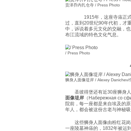
贡泽乔内扎仓寺 / Press Photo
1915年，这座寺庙正
过，直到20世纪90年代初，
中，诉说着多元文化的交融，也
布江流域的特色文化气息。
/ Press Photo
4
狮身人面像堤岸 / Alexey Danichev
圣彼得堡还有近30座狮身
面像堤岸
（Набережная с
院前，每一座都是来自埃及的原
年人，都会被这份古老与神秘吸
这些狮身人面像由粉红花岗
一座陵墓神庙的，1832年被运