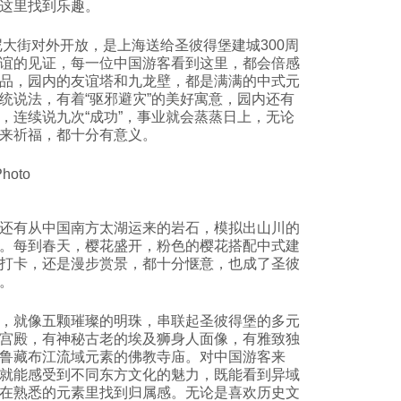
这里找到乐趣。
尼大街对外开放，是上海送给圣彼得堡建城300周
谊的见证，每一位中国游客看到这里，都会倍感
品，园内的友谊塔和九龙壁，都是满满的中式元
统说法，有着“驱邪避灾”的美好寓意，园内还有
，连续说九次“成功”，事业就会蒸蒸日上，无论
来祈福，都十分有意义。
还有从中国南方太湖运来的岩石，模拟出山川的
。每到春天，樱花盛开，粉色的樱花搭配中式建
打卡，还是漫步赏景，都十分惬意，也成了圣彼
。
，就像五颗璀璨的明珠，串联起圣彼得堡的多元
宫殿，有神秘古老的埃及狮身人面像，有雅致独
鲁藏布江流域元素的佛教寺庙。对中国游客来
就能感受到不同东方文化的魅力，既能看到异域
在熟悉的元素里找到归属感。无论是喜欢历史文