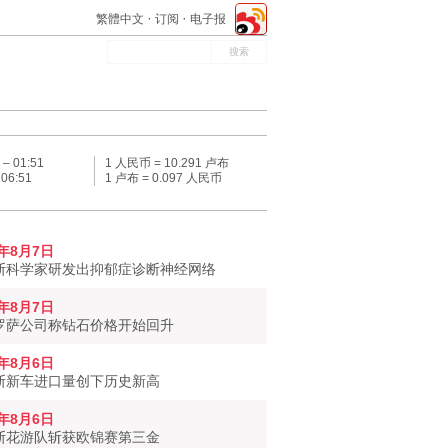
繁體中文
订阅
电子报
 –
01:51
1 人民币 = 10.291 卢布
–
06:51
1 卢布 = 0.097 人民币
6年8月7日
斯科学家研发出抑郁症诊断神经网络
6年8月7日
罗萨公司称钻石价格开始回升
6年8月6日
斯新车进口量创下历史新高
6年8月6日
斯花游队斩获欧锦赛第三金