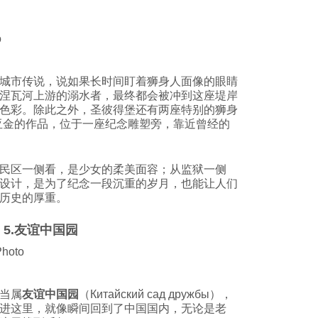
城市传说，说如果长时间盯着狮身人面像的眼睛
涅瓦河上游的溺水者，最终都会被冲到这座堤岸
色彩。除此之外，圣彼得堡还有两座特别的狮身
亚金的作品，位于一座纪念雕塑旁，靠近曾经的
民区一侧看，是少女的柔美面容；从监狱一侧
设计，是为了纪念一段沉重的岁月，也能让人们
历史的厚重。
5.友谊中国园
当属
友谊中国园
（Китайский сад дружбы），
进这里，就像瞬间回到了中国国内，无论是老