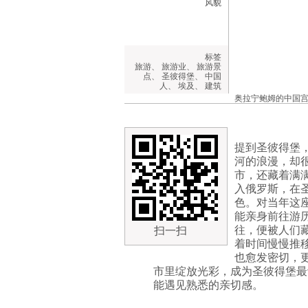
风貌
标签
旅游
、
旅游业
、
旅游景
点
、
圣彼得堡
、
中国
人
、
埃及
、
建筑
奥拉宁鲍姆的中国宫 来源
提到圣彼得堡
河的浪漫，却
市，还藏着满
入俄罗斯，在
色。对当年这
能亲身前往游
往，便被人们
扫一扫
着时间慢慢推
也愈发密切，
市里绽放光彩，成为圣彼得堡最
能遇见熟悉的亲切感。