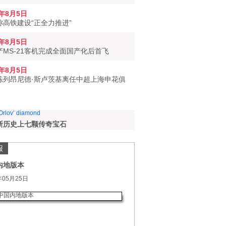
6年8月5日
称高铁建设“正全力推进”
6年8月5日
产MS-21客机完成全面国产化后首飞
6年8月5日
练列昂尼德·斯卢茨基离任中超上海申花俱
斯历史上七颗传奇宝石
报
内地版本
年05月25日