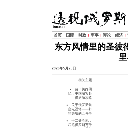
首页
国际
时政
军事
评论
经济
东方风情里的圣彼
里
2026年5月23日
相关主题
留下美好回
忆：中国游客赴
俄旅游攻略
关于俄罗斯首
座电视塔——舒
霍夫塔的五件事
十二处胜地，
尽览俄罗斯万千