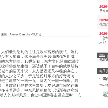
202
普京
202
俄国
202
：Alexey Danichev/俄新社
主教
乐部
，人们最先想到的往往是欧式宫殿的恢弘、涅瓦
视听
很少有人知道，这座满是欧洲风情的俄罗斯城
俄罗
满的东方韵味。18世纪初，东方文化经由欧洲传
圣彼得堡落地生根，还被赋予了独特的俄罗斯特
电子
座城市的居民来说，东方是遥远又神秘的存在，
历的人少之又少，于是这份对东方的好奇与向
中国
藏进了建筑的一砖一瓦、室内的一雕一饰里。随
移，各族裔社群在这里聚集，友好城市间的往来
2026
更多带着远东、中东风情的角落，渐渐在这座城
动人的别样风景，也让中国游客走进这里时，总