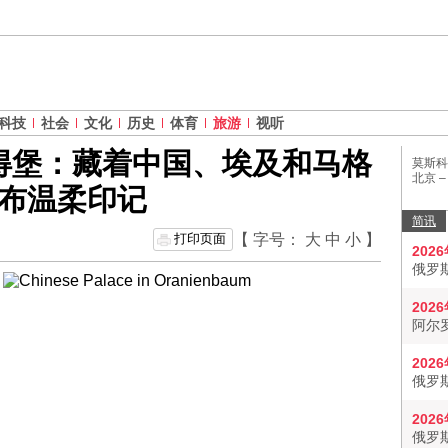
科技
社会
文化
历史
体育
旅游
视听
得堡：藏着中国、埃及和马格
莫斯科
北京 
布温柔印记
简讯
打印页面
【 字号：
大
中
小
】
202
俄罗
202
阿尔
202
俄罗
202
俄罗