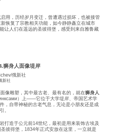
式启用，历经岁月变迁，曾遭遇过损坏，也被接管
才重新恢复了宗教相关功能，如今静静矗立在城市
能让人们在遥远的圣彼得堡，感受到来自雅鲁藏
.狮身人面像堤岸
/俄新社
人面像雕塑，其中最古老、最有名的，就在
狮身人
о сфинксами）上——它位于大学堤岸、帝国艺术学
件，自带神秘的古老气息，无论是小朋友还是成
引。
岩打造于公元前14世纪，最初是用来装饰古埃及
到圣彼得堡，1834年正式安放在这里，一立就是