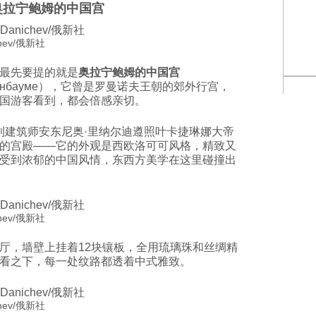
 奥拉宁鲍姆的中国宫
hev/俄新社
最先要提的就是
奥拉宁鲍姆的中国宫
Ораниенбауме），它曾是罗曼诺夫王朝的郊外行宫，
国游客看到，都会倍感亲切。
意大利建筑师安东尼奥·里纳尔迪遵照叶卡捷琳娜大帝
的宫殿——它的外观是西欧洛可可风格，精致又
受到浓郁的中国风情，东西方美学在这里碰撞出
hev/俄新社
厅，墙壁上挂着12块镶板，全用琉璃珠和丝绸精
看之下，每一处纹路都透着中式雅致。
hev/俄新社