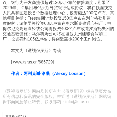
议，银行为开发商提供超过120亿卢布的信贷额度，期限至
2029年。IC集团与俄罗斯外贸银行达成协议，将在顿涅茨克
人民共和国建设首个数据处理中心，投资额达200亿卢布。其
他项目包括：Trest集团计划投资150亿卢布在列宁格勒州建
度假村；SI集团将投资68亿卢布在奥尔斯克建通心粉厂；捷
梅尔尼克高速直径线公司将投资400亿卢布改造罗斯托夫州的
交通基础设施；马尔科姆公司将在坦波夫州建粮食深加工
厂，投资额约105亿卢布，将创造至少200个工作岗位。
本文为《透视俄罗斯》专稿
| www.tsrus.cn/686729|
作者：阿列克谢·洛桑（Alexey Lossan）
《透视俄罗斯》网站及其所有方《俄罗斯报》拥有网页发布
所有信息和资讯的完全版权。未经过《透视俄罗斯》网站编
辑书面同意禁止转载。联系邮箱：info@tsrus.cn
莫斯科 –
07:27