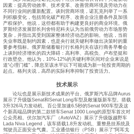
因素：提高劳动效率、技术变革、改善营商环境及劳动力在
不同行业间的重新配置。谈到营商环境，诺瓦克列举了一系
列积极变化，包括简化破产程序、改善企业注册条件及加强
产权保护。他说，这些都有助于构建更良好的商业环境。俄
罗斯经济发展部长列舍特尼科夫认为当前俄劳动力市场形势
复杂，并指出其受到国家整体经济动态的影响。他说，当前
失业率既是制约因素，也是央行就关键利率做出决策时的重
要参考指标。俄罗斯储蓄银行行长格列夫在该行商务早餐会
上谈到经济增长的四大障碍：高利率、高税负、卢布坚挺和
行政壁垒。他认为，10%-12%的关键利率区间对企业来说是
道“心理门槛”，降息至该水平以下可能成为新一轮投资周期的
起点。格列夫说，高昂的实际利率抑制了投资活力。
技术展示
论坛也是展示新技术成果的平台。俄罗斯汽车品牌Aurus
展示了升级版Senat和Senat Long车型及敞篷版新车型。搭载
3升326马力发动机、百公里加速6.5秒的Senat 900车型及这
个新高端品牌的第二款轿车Senat 1000 Long的原型车首次对
公众亮相。伏尔加汽车厂（AvtoVAZ）展示了升级版越野车
Lada Niva Legend，该车搭载1.8升发动机、重整悬挂系统及
驾驶员正面安全气囊。工业通信银行（PSB）展示了“阿耳戈