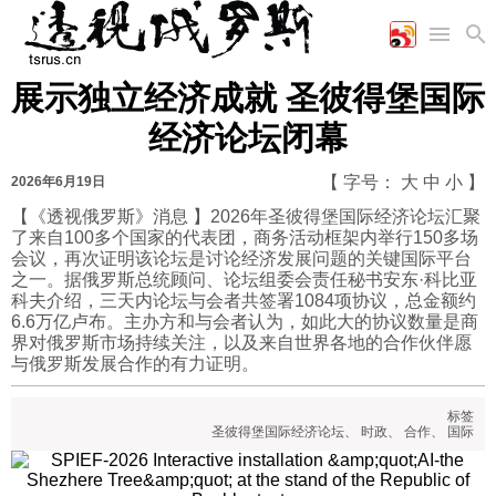
展示独立经济成就 圣彼得堡国际
首页
空军
财经
文艺
图片新闻
经济论坛闭幕
海军
商业
教育
高清图片
国际
陆军
工业
美食
漫画
【 字号：
大
中
小
】
2026年6月19日
军事合作
能源
娱乐
视频
【《透视俄罗斯》消息 】2026年圣彼得堡国际经济论坛汇聚
了来自100多个国家的代表团，商务活动框架内举行150多场
农业
图表
时政
会议，再次证明该论坛是讨论经济发展问题的关键国际平台
之一。据俄罗斯总统顾问、论坛组委会责任秘书安东·科比亚
科夫介绍，三天内论坛与会者共签署1084项协议，总金额约
军事
6.6万亿卢布。主办方和与会者认为，如此大的协议数量是商
界对俄罗斯市场持续关注，以及来自世界各地的合作伙伴愿
与俄罗斯发展合作的有力证明。
评论
标签
圣彼得堡国际经济论坛
、
时政
、
合作
、
国际
经济