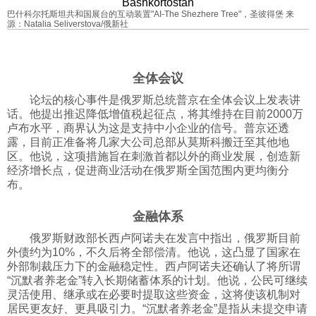
巴什科尔托斯坦共和国展台的互动装置"AI-The Shezhere Tree"，圣彼得堡 来
科技
源：Natalia Seliverstova/俄新社
社会
全体会议
论坛的核心事件是俄罗斯总统普京在全体会议上发表讲
文化
话。他提出推迟降低增值税起征点，将其维持在目前2000万
卢布水平，商界认为这是支持中小企业的信号。普京还透
露，目前正准备将几家大公司总部从莫斯科搬迁至其他地
历史
区。他说，这项措施旨在刺激首都以外的商业发展，创造新
经济增长点，促进商业活动在俄罗斯全国范围内更均衡分
布。
体育
金融体系
俄罗斯财政部长西卢阿诺夫在发言中指出，俄罗斯目前
旅游
外债约为10%，不久后将全部偿清。他说，这凸显了国家在
外部制裁压力下的金融稳定性。西卢阿诺夫还确认了将所谓
“沉默者养老金”转入长期储蓄体系的计划。他说，公民可继续
视听
灵活使用、继承或在必要时提取这些资金，这将使该机制对
居民更友好、更具吸引力。“沉默者养老金”是指从未提交申请