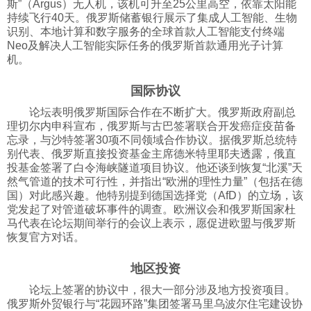
斯”（Argus）无人机，该机可升至25公里高空，依靠太阳能
持续飞行40天。俄罗斯储蓄银行展示了集成人工智能、生物
识别、本地计算和数字服务的全球首款人工智能支付终端
Neo及解决人工智能实际任务的俄罗斯首款通用光子计算
机。
国际协议
论坛表明俄罗斯国际合作在不断扩大。俄罗斯政府副总
理切尔内申科宣布，俄罗斯与古巴签署联合开发癌症疫苗备
忘录，与沙特签署30项不同领域合作协议。据俄罗斯总统特
别代表、俄罗斯直接投资基金主席德米特里耶夫透露，俄直
投基金签署了白令海峡隧道项目协议。他还谈到恢复“北溪”天
然气管道的技术可行性，并指出“欧洲的理性力量”（包括在德
国）对此感兴趣。他特别提到德国选择党（AfD）的立场，该
党发起了对管道破坏事件的调查。欧洲议会和俄罗斯国家杜
马代表在论坛期间举行的会议上表示，愿促进欧盟与俄罗斯
恢复官方对话。
地区投资
论坛上签署的协议中，很大一部分涉及地方投资项目。
俄罗斯外贸银行与“花园环路”集团签署马里乌波尔住宅建设协