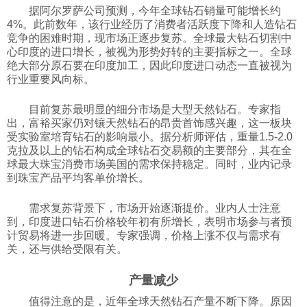
据阿尔罗萨公司预测，今年全球钻石销量可能增长约
科技
4%。此前数年，该行业经历了消费者活跃度下降和人造钻石
竞争的困难时期，现市场正逐步复苏。全球最大钻石切割中
心印度的进口增长，被视为形势好转的主要指标之一。全球
社会
绝大部分原石要在印度加工，因此印度进口动态一直被视为
行业重要风向标。
文化
目前复苏最明显的细分市场是大型天然钻石。专家指
出，富裕买家仍对镶天然钻石的昂贵首饰感兴趣，这一板块
受实验室培育钻石的影响最小。据分析师评估，重量1.5-2.0
历史
克拉及以上的钻石构成全球钻石交易额的主要部分，其在全
球最大珠宝消费市场美国的需求保持稳定。同时，业内记录
到珠宝产品平均客单价增长。
体育
需求复苏背景下，市场开始逐渐提价。业内人士注意
到，印度进口钻石价格较年初有所增长，表明市场参与者预
旅游
计贸易将进一步回暖。专家强调，价格上涨不仅与需求有
关，还与供给受限有关。
视听
产量减少
值得注意的是，近年全球天然钻石产量不断下降。原因