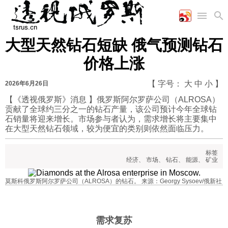
大型天然钻石短缺 俄气预测钻石
首页
空军
财经
文艺
图片新闻
价格上涨
海军
商业
教育
高清图片
国际
陆军
工业
美食
漫画
【 字号：
大
中
小
】
2026年6月26日
军事合作
能源
娱乐
视频
【《透视俄罗斯》消息 】俄罗斯阿尔罗萨公司（ALROSA）
贡献了全球约三分之一的钻石产量，该公司预计今年全球钻
农业
图表
时政
石销量将迎来增长。市场参与者认为，需求增长将主要集中
在大型天然钻石领域，较为便宜的类别则依然面临压力。
军事
标签
经济
、
市场
、
钻石
、
能源
、
矿业
评论
莫斯科俄罗斯阿尔罗萨公司（ALROSA）的钻石。 来源：Georgy Sysoev/俄新社
经济
需求复苏