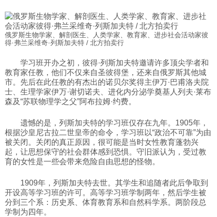
俄罗斯生物学家、解剖医生、人类学家、教育家、进步社会活动家彼
得·弗兰采维奇·列斯加夫特 / 北方拍卖行
学习班开办之初，彼得·列斯加夫特邀请许多顶尖学者和
教育家任教，他们不仅来自圣彼得堡，还来自俄罗斯其他城
市。先后在此任教的有杰出的诺贝尔奖得主伊万·巴甫洛夫院
士、生理学家伊万·谢切诺夫、进化内分泌学奠基人列夫·莱布
森及“苏联物理学之父”阿布拉姆·约费。
遗憾的是，列斯加夫特的学习班仅存在九年。1905年，
根据沙皇尼古拉二世皇帝的命令，学习班以“政治不可靠”为由
被关闭。关闭的真正原因，很可能是当时女性教育蓬勃兴
起，让思想保守的社会群体感到恐惧。守旧派认为，受过教
育的女性是一些会带来危险自由思想的怪物。
1909年，列斯加夫特去世。其学生和追随者此后争取到
开设高等学习班的许可。高等学习班学制两年，然后学生被
分到三个系：历史系、体育教育系和自然科学系。两阶段总
学制为四年。