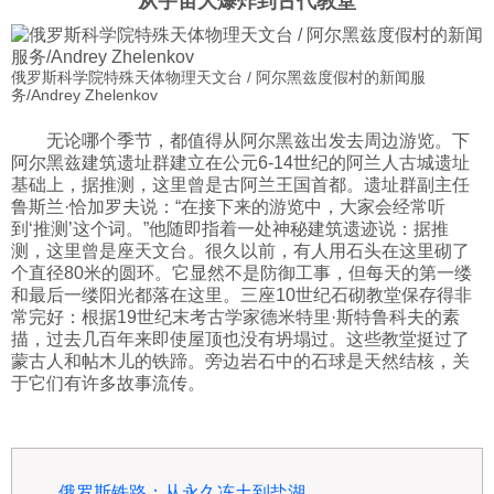
从宇宙大爆炸到古代教堂
俄罗斯科学院特殊天体物理天文台 / 阿尔黑兹度假村的新闻服
务/Andrey Zhelenkov
无论哪个季节，都值得从阿尔黑兹出发去周边游览。下
阿尔黑兹建筑遗址群建立在公元6-14世纪的阿兰人古城遗址
基础上，据推测，这里曾是古阿兰王国首都。遗址群副主任
鲁斯兰·恰加罗夫说：“在接下来的游览中，大家会经常听
到‘推测’这个词。”他随即指着一处神秘建筑遗迹说：据推
测，这里曾是座天文台。很久以前，有人用石头在这里砌了
个直径80米的圆环。它显然不是防御工事，但每天的第一缕
和最后一缕阳光都落在这里。三座10世纪石砌教堂保存得非
常完好：根据19世纪末考古学家德米特里·斯特鲁科夫的素
描，过去几百年来即使屋顶也没有坍塌过。这些教堂挺过了
蒙古人和帖木儿的铁蹄。旁边岩石中的石球是天然结核，关
于它们有许多故事流传。
俄罗斯铁路：从永久冻土到盐湖