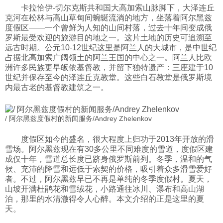
卡拉恰伊-切尔克斯共和国大高加索山脉脚下，大泽连丘
科技
克河在松林与高山草甸间蜿蜒流淌的地方，坐落着阿尔黑兹
度假区——一个曾鲜为人知的山间村落，过去十年间变成俄
罗斯最受欢迎的旅游目的地之一。这片土地的历史可追溯至
社会
远古时期。公元10-12世纪这里是阿兰人的大城市，是中世纪
占据北高加索广阔领土的阿兰王国的中心之一。阿兰人比欧
洲许多民族更早皈依基督教，并留下独特遗产：三座建于10
文化
世纪并保存至今的泽连丘克教堂。这些白石教堂是俄罗斯境
内最古老的基督教建筑之一。
历史
/ 阿尔黑兹度假村的新闻服务/Andrey Zhelenkov
度假区如今的盛名，很大程度上归功于2013年开放的滑
体育
雪场。阿尔黑兹现在有30多公里不同难度的雪道，度假区建
成仅十年，雪道总长度已跻身俄罗斯前列。冬季，温和的气
候、充沛的降雪和远低于索契的价格，吸引着众多滑雪爱好
旅游
者。不过，阿尔黑兹早已不再是单纯的冬季度假村。夏天，
山坡开满杜鹃花和雪绒花，小路通往冰川、瀑布和高山湖
泊，那里的水清澈得令人心醉。本文介绍的正是这里的夏
视听
天。