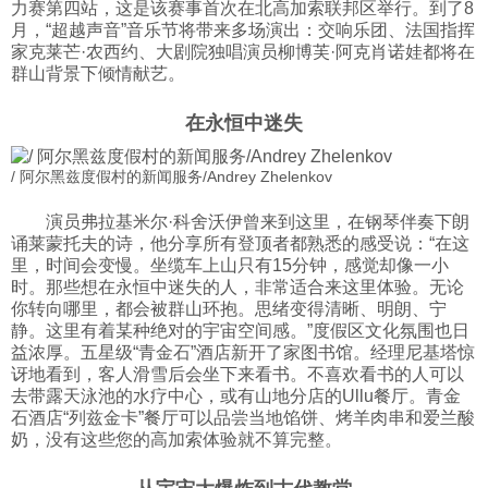
力赛第四站，这是该赛事首次在北高加索联邦区举行。到了8
月，“超越声音”音乐节将带来多场演出：交响乐团、法国指挥
家克莱芒·农西约、大剧院独唱演员柳博芙·阿克肖诺娃都将在
群山背景下倾情献艺。
在永恒中迷失
/ 阿尔黑兹度假村的新闻服务/Andrey Zhelenkov
演员弗拉基米尔·科舍沃伊曾来到这里，在钢琴伴奏下朗
诵莱蒙托夫的诗，他分享所有登顶者都熟悉的感受说：“在这
里，时间会变慢。坐缆车上山只有15分钟，感觉却像一小
时。那些想在永恒中迷失的人，非常适合来这里体验。无论
你转向哪里，都会被群山环抱。思绪变得清晰、明朗、宁
静。这里有着某种绝对的宇宙空间感。”度假区文化氛围也日
益浓厚。五星级“青金石”酒店新开了家图书馆。经理尼基塔惊
讶地看到，客人滑雪后会坐下来看书。不喜欢看书的人可以
去带露天泳池的水疗中心，或有山地分店的Ullu餐厅。青金
石酒店“列兹金卡”餐厅可以品尝当地馅饼、烤羊肉串和爱兰酸
奶，没有这些您的高加索体验就不算完整。