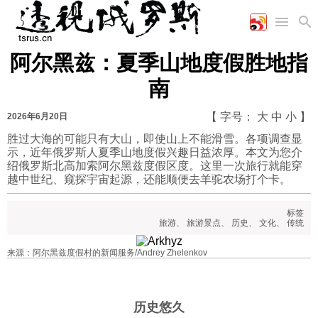
阿尔黑兹：夏季山地度假胜地指
首页
空军
财经
文艺
图片新闻
南
海军
商业
教育
高清图片
国际
陆军
工业
美食
漫画
【 字号：
大
中
小
】
2026年6月20日
军事合作
能源
娱乐
视频
胜过大海的可能只有大山，即使山上不能滑雪。各项调查显
示，近年俄罗斯人夏季山地度假兴趣日益浓厚。本文为您介
农业
图表
时政
绍俄罗斯北高加索阿尔黑兹度假区度。这里一次旅行就能穿
越中世纪、窥探宇宙起源，还能顺便去羊驼农场打个卡。
军事
标签
旅游
、
旅游景点
、
历史
、
文化
、
传统
评论
来源：阿尔黑兹度假村的新闻服务/Andrey Zhelenkov
经济
历史悠久