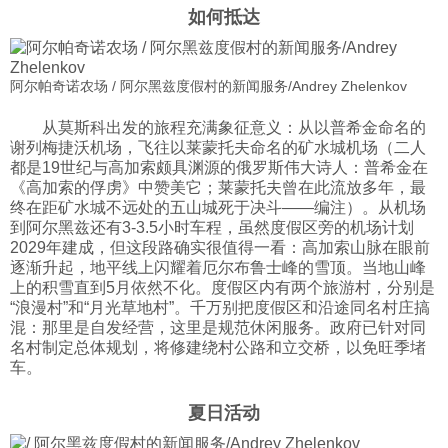
如何抵达
阿尔帕奇诺农场 / 阿尔黑兹度假村的新闻服务/Andrey Zhelenkov
从莫斯科出发的旅程充满象征意义：从以普希金命名的
谢列梅捷沃机场，飞往以莱蒙托夫命名的矿水城机场（二人
都是19世纪与高加索颇具渊源的俄罗斯伟大诗人：普希金在
《高加索的俘虏》中赞美它；莱蒙托夫曾在此流放多年，最
终在距矿水城不远处的五山城死于决斗——编注）。从机场
到阿尔黑兹还有3-3.5小时车程，虽然度假区旁的机场计划
2029年建成，但这段路确实很值得一看：高加索山脉在眼前
逐渐升起，地平线上闪耀着厄尔布鲁士峰的雪顶。当地山峰
上的积雪直到5月依然不化。度假区内有两个旅游村，分别是
“浪漫村”和“月光草地村”。千万别把度假区和沿途同名村庄搞
混：那里是自发经营，这里是规范休闲服务。政府已针对同
名村制定总体规划，将修建绕村公路和立交桥，以免旺季堵
车。
夏日活动