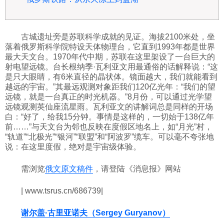
古城遗址旁是苏联科学成就的见证。海拔2100米处，坐
落着俄罗斯科学院特设天体物理台，它直到1993年都是世界
最大天文台。1970年代中期，苏联在这里架设了一台巨大的
射电望远镜。台长根纳季·瓦利亚文用最通俗的话解释说：“这
是只大眼睛，有6米直径的晶状体。镜面越大，我们就能看到
越远的宇宙。”其最远观测对象距我们120亿光年：“我们的望
远镜，就是一台真正的时光机器。”8月份，可以通过光学望
远镜观测英仙座流星雨。瓦利亚文的讲解词总是同样的开场
白：“好了，给我15分钟。事情是这样的，一切始于138亿年
前……”与天文台为邻也反映在度假区地名上，如“月光”村，
“轨道”“北极光”“银河”“联盟”和“阿波罗”缆车。可以毫不夸张地
说：在这里度假，绝对是宇宙级体验。
需浏览
俄文原文稿件
，请登陆《消息报》网站
| www.tsrus.cn/686739|
谢尔盖·古里亚诺夫（Sergey Guryanov）