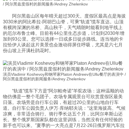
/ 阿尔黑兹度假村的新闻服务/Andrey Zhelenkov
阿尔黑兹山区每年晴天超过300天。度假区最高点是海拔
3030米的阿比希拉-阿胡巴山脊，可乘“轨道”缆车直达。山顶
有横跨深渊的吊桥、高山秋千，天气晴朗时能看到地平线上
的厄尔布鲁士峰。目前有44公里生态步道，计划到2030年增
加到93公里。您可以选择一日或多日徒步路线。连当地的卡
拉恰伊人谈起这片美景也会激动得屏住呼吸，尤其是六七月
份山坡上开满杜鹃花时。
演员Vladimir Koshevoy和钢琴家Platon Andreev在Ullu餐厅的表演中 /
阿尔黑兹度假村的新闻服务/Andrey Zhelenkov
“轨道”缆车下方是“阿尔帕奇诺”羊驼农场：这种温顺的动
物仿佛是一整个毛团子。农场专属观景台可欣赏度假区最美
日落。农场旁是自行车公园，有超过20公里的山地自行车
道。自行车公园负责人伊万·库纳耶夫说：“这里海拔高、气候
凉爽，非常适合骑行。骑行季长达五个月，比阿尔卑斯山还
长。整个俄罗斯国家队都在这里训练，当然没有任何经验的
新手也可以来。”夏季的一大亮点是7月22-26日俄罗斯汽车拉