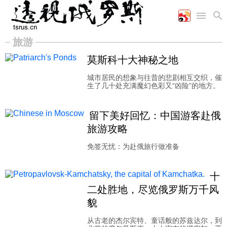
旅游
首页
空军
财经
文艺
图片新闻
莫斯科十大神秘之地
海军
商业
教育
高清图片
城市居民的想象与往昔的悲剧相互交织，催
国际
陆军
工业
美食
漫画
生了几十处充满魔幻色彩又“凶险”的地方。
军事合作
能源
娱乐
视频
农业
图表
时政
留下美好回忆：中国游客赴俄
旅游攻略
军事
免签无忧：为赴俄旅行做准备
十
评论
二处胜地，尽览俄罗斯万千风
貌
经济
从古老的杰尔宾特、童话般的苏兹达尔，到