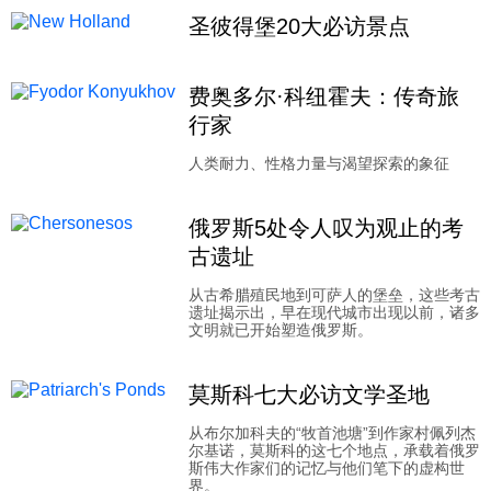
圣彼得堡20大必访景点
费奥多尔·科纽霍夫：传奇旅
行家
人类耐力、性格力量与渴望探索的象征
俄罗斯5处令人叹为观止的考
古遗址
从古希腊殖民地到可萨人的堡垒，这些考古
遗址揭示出，早在现代城市出现以前，诸多
文明就已开始塑造俄罗斯。
莫斯科七大必访文学圣地
从布尔加科夫的“牧首池塘”到作家村佩列杰
尔基诺，莫斯科的这七个地点，承载着俄罗
斯伟大作家们的记忆与他们笔下的虚构世
界。