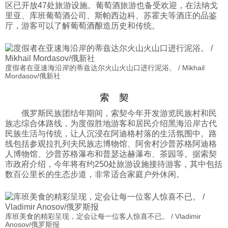
区已开放47处旅游设施。葡萄酒旅游也备受欢迎，在法纳戈
里亚、库班葡萄酒公司、斯帕西边科、苏霍夫等酒庄的品鉴
厅，游客可以了解葡萄酒酿造历史和传统。
度假者在亚速海沿岸的蒂兹达尔火山火山口进行泥浴。 / Mikhail
Mordasov/俄新社
索 契
俄罗斯民族团结年期间，索契今年开发游览民族村和民
族志综合体路线，为度假胜地游客和居民介绍黑海沿岸古代
民族生活与传统，让人沉浸在阿迪格村落的生活氛围中。路
线包括参观拉扎列夫民族志博物馆、阿舍村沙普苏格阿迪格
人博物馆、沙普苏格瀑布和普瑟达赫瀑布、茶园等。据索契
市政府介绍，今年将有约250处旅游设施接待游客，其中包括
数百公里长的生态步道，非常适合家庭户外休闲。
库班美食的精彩呈现，定会让每一位客人惊喜不已。 / Vladimir
Anosov/俄罗斯报