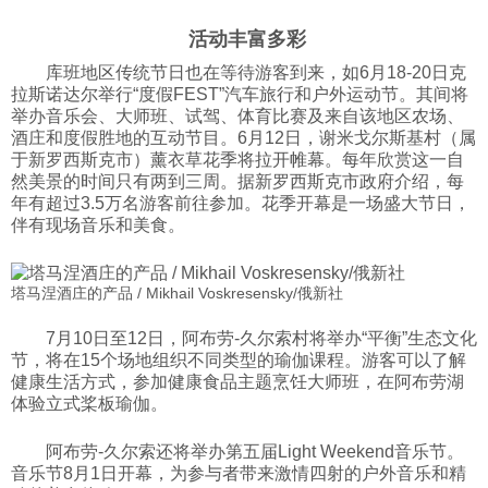
活动丰富多彩
库班地区传统节日也在等待游客到来，如6月18-20日克
拉斯诺达尔举行“度假FEST”汽车旅行和户外运动节。其间将
举办音乐会、大师班、试驾、体育比赛及来自该地区农场、
酒庄和度假胜地的互动节目。6月12日，谢米戈尔斯基村（属
于新罗西斯克市）薰衣草花季将拉开帷幕。每年欣赏这一自
然美景的时间只有两到三周。据新罗西斯克市政府介绍，每
年有超过3.5万名游客前往参加。花季开幕是一场盛大节日，
伴有现场音乐和美食。
塔马涅酒庄的产品 / Mikhail Voskresensky/俄新社
7月10日至12日，阿布劳-久尔索村将举办“平衡”生态文化
节，将在15个场地组织不同类型的瑜伽课程。游客可以了解
健康生活方式，参加健康食品主题烹饪大师班，在阿布劳湖
体验立式桨板瑜伽。
阿布劳-久尔索还将举办第五届Light Weekend音乐节。
音乐节8月1日开幕，为参与者带来激情四射的户外音乐和精