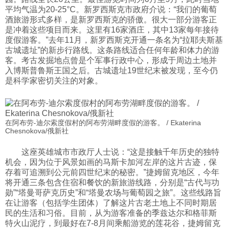
平均气温为20-25°C。新罗西斯克市政府介说：“我们的葡萄
酒旅游形式多样，是新罗西斯克的骄傲。很大一部分游客正
是冲着这些项目而来。这里有16家酒庄，其中13家每年接待
度假游客。”去年11月，新罗西斯克开通一条名为“拉耶夫斯基
古城遗址”的新步行路线。这条路线适合任何年龄和体力的游
客。考古发掘地点曾是个军事行政中心，形成于周边土地并
入博斯普鲁斯王国之后。古城遗址19世纪末被发现，至今仍
是科学家密切关注的对象。
在阿布劳-迪尔索度假村的阿布劳湖畔度假的游客。 / Ekaterina
Chesnokova/俄新社
这座英雄城市市政厅人士说：“这是接触千年历史的独特
机会，因为位于风景如画的马斯卡加河左岸的这片古迹，保
存着可追溯到公元前四世纪末的秘密。”捷姆留克地区，今年
将开通三条包含住宿和餐饮的新旅游线路，分别是“古代与功
勋”“塔曼哥萨克历史”和“塔曼农场与葡萄园之旅”。这些线路旨
在让游客（包括学生团体）了解这片古老土地上不同时期居
民的生活和习俗。目前，从为游客准备的季兹达尔和格菲斯
特火山泥疗，到最好在7-8月间乘船游览的莲花谷，捷姆留克