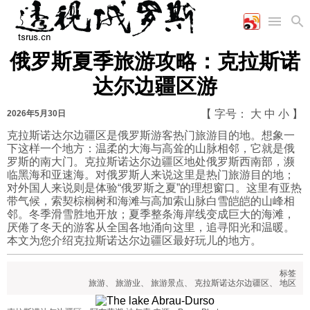
俄罗斯夏季旅游攻略：克拉斯诺
首页
空军
财经
文艺
图片新闻
达尔边疆区游
海军
商业
教育
高清图片
国际
陆军
工业
美食
漫画
【 字号：
大
中
小
】
2026年5月30日
军事合作
能源
娱乐
视频
克拉斯诺达尔边疆区是俄罗斯游客热门旅游目的地。想象一
下这样一个地方：温柔的大海与高耸的山脉相邻，它就是俄
农业
图表
时政
罗斯的南大门。克拉斯诺达尔边疆区地处俄罗斯西南部，濒
临黑海和亚速海。对俄罗斯人来说这里是热门旅游目的地；
对外国人来说则是体验“俄罗斯之夏”的理想窗口。这里有亚热
军事
带气候，索契棕榈树和海滩与高加索山脉白雪皑皑的山峰相
邻。冬季滑雪胜地开放；夏季整条海岸线变成巨大的海滩，
厌倦了冬天的游客从全国各地涌向这里，追寻阳光和温暖。
本文为您介绍克拉斯诺达尔边疆区最好玩儿的地方。
评论
标签
旅游
、
旅游业
、
旅游景点
、
克拉斯诺达尔边疆区
、
地区
经济