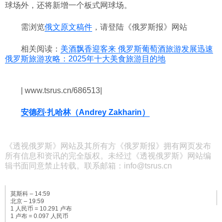
球场外，还将新增一个板式网球场。
需浏览
俄文原文稿件
，请登陆《俄罗斯报》网站
相关阅读：
美酒飘香迎客来 俄罗斯葡萄酒旅游发展迅速
俄罗斯旅游攻略：2025年十大美食旅游目的地
| www.tsrus.cn/686513|
安德烈·扎哈林（Andrey Zakharin）
《透视俄罗斯》网站及其所有方《俄罗斯报》拥有网页发布
所有信息和资讯的完全版权。未经过《透视俄罗斯》网站编
辑书面同意禁止转载。联系邮箱：info@tsrus.cn
莫斯科 –
14:59
北京 –
19:59
1 人民币 = 10.291 卢布
1 卢布 = 0.097 人民币