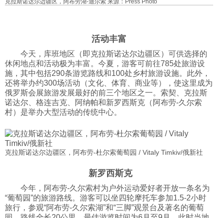
克拉斯诺达尔边疆区，阿布劳湖-迪尔索 来源：Press Photo
科技
活动丰富
社会
今天，库班地区（即克拉斯诺达尔边疆区）可供选择的
休闲地点和活动极为丰富。今夏，游客可前往785处旅游设
施，其中包括290条游览路线和100处乡村旅游设施。此外，
文化
还将举办约300场活动（文化、体育、商业等），使这里成为
俄罗斯会展旅游发展最好的前三个地区之一。索契、克拉斯
诺达尔、格连吉克、阿纳帕和新罗西斯克（阿布劳-久尔索
历史
村）是举办大型活动的传统中心。
体育
克拉斯诺达尔边疆区，阿布劳-杜尔索葡萄园 / Vitaly Timkiv/俄新社
旅游
新罗西斯克
今年，阿布劳-久尔索村为户外运动爱好者开放一条名为
视听
“葡萄园”的旅游路线。游客可以坐四轮摩托车参加1.5-2小时
旅行，参观“阿布劳-久尔索湖”和“三脚”观景台及著名的葡萄
园。路线全长20公里。最佳游览时间为6月至9月，此时当地