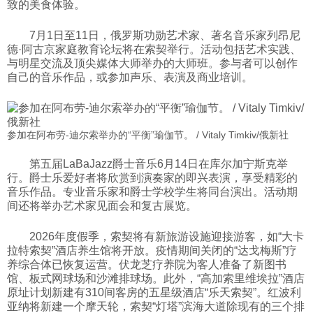
致的美食体验。
7月1日至11日，俄罗斯功勋艺术家、著名音乐家列昂尼
德·阿古京家庭教育论坛将在索契举行。活动包括艺术实践、
与明星交流及顶尖媒体大师举办的大师班。参与者可以创作
自己的音乐作品，或参加声乐、表演及商业培训。
参加在阿布劳-迪尔索举办的“平衡”瑜伽节。 / Vitaly Timkiv/俄新社
第五届LaBaJazz爵士音乐6月14日在库尔加宁斯克举
行。爵士乐爱好者将欣赏到演奏家的即兴表演，享受精彩的
音乐作品。专业音乐家和爵士学校学生将同台演出。活动期
间还将举办艺术家见面会和复古展览。
2026年度假季，索契将有新旅游设施迎接游客，如“大卡
拉特索契”酒店养生馆将开放。疫情期间关闭的“达戈梅斯”疗
养综合体已恢复运营。伏龙芝疗养院为客人准备了新图书
馆、板式网球场和沙滩排球场。此外，“高加索里维埃拉”酒店
原址计划新建有310间客房的五星级酒店“乐天索契”。红波利
亚纳将新建一个摩天轮，索契“灯塔”滨海大道除现有的三个排