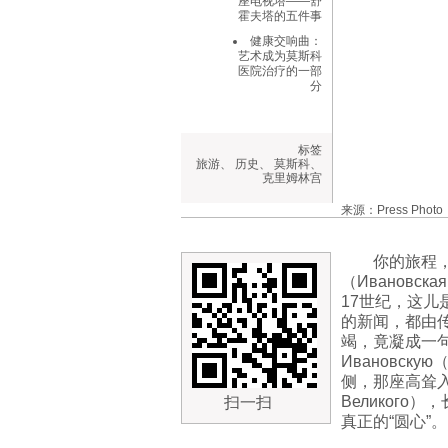
座电视塔——舒
霍夫塔的五件事
健康交响曲：
艺术成为莫斯科
医院治疗的一部
分
标签
旅游
、
历史
、
莫斯科
、
克里姆林宫
来源：Press Photo
你的旅程
（Ивановск
17世纪，这儿
的新闻，都由
竭，竟凝成一句
Ивановс
侧，那座高耸入云
Великог
扫一扫
真正的“圆心”。