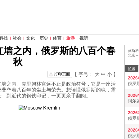
科技
社会
文化
历史
体育
旅游
视听
红墙之内，俄罗斯的八百个春
莫斯科
北京 
秋
简讯
打印页面
【 字号：
大
中
小
】
202
俄罗
红墙之内。克里姆林宫远不止是政治符号，它是一座活
叠叠垒着八百年的尘土与荣光。想读懂俄罗斯的魂，需
202
头，到近代的钢铁印记，一页页亲手翻阅。
阿尔
202
俄罗
202
俄罗