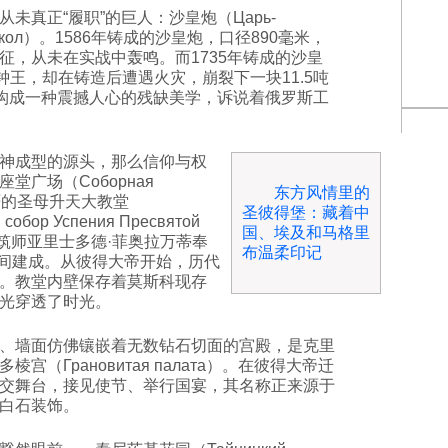
真正“履职”的巨人：沙皇炮（Царь-
олокол）。1586年铸成的沙皇炮，口径890毫米，
征，从未在实战中轰鸣。而1735年铸成的沙皇
钟王，却在铸造后遭遇火灾，崩裂下一块11.5吨
，构成一种震撼人心的残缺美学，诉说着俄罗斯工
神成型的源头，那么信仰与权
广场（Соборная
东方风情里的
庄严的圣母升天大教堂
圣彼得堡：藏着中
собор Успения Пресвятой
国、埃及和马格里
利建筑师亚里士多德·菲奥拉万蒂奉
布温柔印记
9年间建成。从彼得大帝开始，历代
。教堂内壁保存着莫斯科现存
光穿透了时光。
、墙面仿佛镶嵌着无数钻石切面的宫殿，是克里
（Грановитая палата）。在彼得大帝迁
交舞台，接见使节、举行国宴，其名称正来源于
白石装饰。