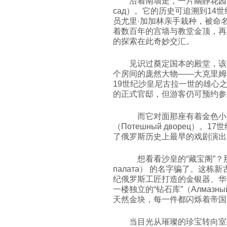
沿着南墙走，一片幽静花园豁
сад）。它的历史可追溯到1
员尤里·加加林亲手栽种，被命名为“
着数百年的宫墙与教堂金顶，再
的探索在此奇妙交汇。
见识过奠定国本的殿堂，该往
个房间的庞然大物——大克里姆林宫（Б
19世纪沙皇尼古拉一世的雄心
的正式官邸，但游客仍可预约参
而它对面那座有着金色小
（Потешный дворец）
了俄罗斯历史上最早的戏剧演出
想看看沙皇的“藏宝阁”？那
палата） 的名字骗了。这栋新
纪俄罗斯工匠打造的金银器、华
一楼独立的“钻石库”（Алмаз
天然金块，每一件都闪烁着帝国
当目光从璀璨的珍宝转向室