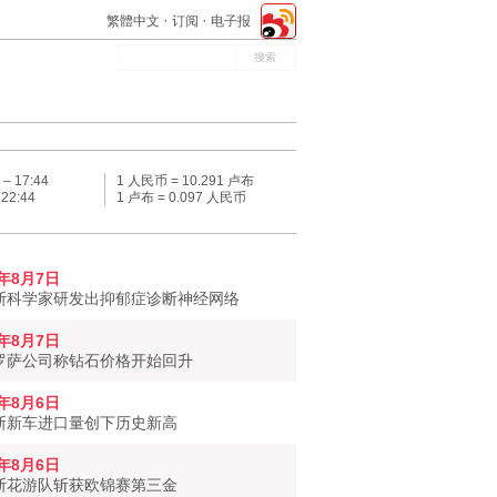
繁體中文
订阅
电子报
 –
17:44
1 人民币 = 10.291 卢布
–
22:44
1 卢布 = 0.097 人民币
6年8月7日
斯科学家研发出抑郁症诊断神经网络
6年8月7日
罗萨公司称钻石价格开始回升
6年8月6日
斯新车进口量创下历史新高
6年8月6日
斯花游队斩获欧锦赛第三金