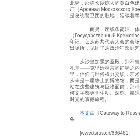
北墙，那栋长度惊人的黄白色建
厂（Арсенал Московск
是总统警卫团的驻地，延续着军
而另一座线条简洁、体量
（Государственный Кре
印记。它从苏共代表大会的会场
出场所，见证了从政治狂欢到艺
从沙皇加冕的圣殿，到不曾
礼堂——克里姆林宫的红墙之内
里，信仰与世俗权力交织，艺术
从未是一座静止的博物馆，而是
站在这些建筑与巨物面前，那种
何文字都更为生动、深刻。愿这
时光的震撼旅程。
本文
由《Gateway to R
备
|www.tsrus.cn/686481|