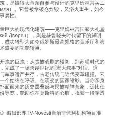
筑，是彼得大帝亲自参与设计的克里姆林宫兵工
ого Кремля）。它曾被拿破仑炸毁，又浴火重生，如今
事属性。
巨大的现代化建筑——克里姆林宫国家大礼堂
млёвский Дворец），则是赫鲁晓夫时代留下的鲜明
，成功转型为如今俄罗斯最高规格的音乐厅和演
术盛宴的功能转换。
开炮的巨炮；从贵族戏剧的楼阁，到苏联时代的
，完成了一场跨越世纪的“宏大叙事”对话。这
与军事遗产并存，古老传统与近代变革碰撞。它
一个始终在呼吸、在演变的国家缩影。当你亲身
扑面而来的历史层叠感与民族精神意象，远比任
份导览，能助你在莫斯科的心脏，收获一段穿透
ussia》编辑部即TV-Novosti自治非营利机构项目准