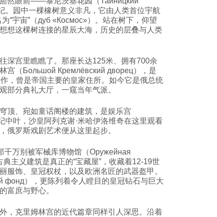
然眼前——泰尼茨基花园（Тайницкий
4世纪。园中一棵橡树意义非凡，它由人类首位宇航
宇宙”（дуб «Космос»）。站在树下，仰望
想想这棵树连接的星辰大海，历史的层叠与人类
深宫里瞧瞧了。那座长达125米、拥有700余
ольшой Кремлёвский дворец），是
之作，曾是帝国主要的皇家住所。如今它是俄总统
观部分典礼大厅，一窥当年气派。
穹顶、宛如童话阁楼的建筑，是娱乐宫
。17世纪中叶，沙皇阿列克谢·米哈伊洛维奇在这里观看
，俄罗斯戏剧艺术便从这里起步。
千万别被军械库博物馆（Оружейная
古典主义建筑是真正的“宝藏屋”，收藏着12-19世
丽服饰、皇冠权杖，以及欧洲名匠的武器盔甲。
ный фонд），更陈列着令人瞠目的皇冠钻石与巨大
的富庶与野心。
外，克里姆林宫的近代篇章同样引人深思。沿着