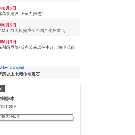
6年8月5日
称高铁建设“正全力推进”
6年8月5日
产MS-21客机完成全面国产化后首飞
6年8月5日
练列昂尼德·斯卢茨基离任中超上海申花俱
斯历史上七颗传奇宝石
报
内地版本
年05月25日