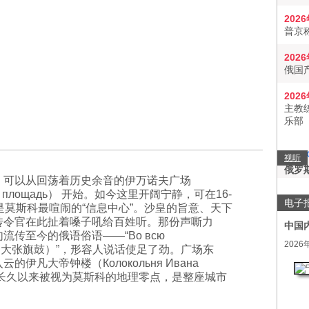
202
普京
202
俄国
202
主教
乐部
视听
俄罗
，可以从回荡着历史余音的伊万诺夫广场
ая площадь） 开始。如今这里开阔宁静，可在16-
电子
是莫斯科最喧闹的“信息中心”。沙皇的旨意、天下
传令官在此扯着嗓子吼给百姓听。那份声嘶力
中国
流传至今的俄语俗语——“Во всю
2026
кую（大张旗鼓）”，形容人说话使足了劲。广场东
的伊凡大帝钟楼（Колокольня Ивана
о），长久以来被视为莫斯科的地理零点，是整座城市