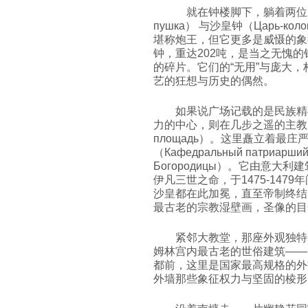
就在钟楼脚下，躺着两位从未
пушка） 与沙皇钟（Царь-к
堪称炮王，但它更多是威慑的象
钟，重达202吨，是当之无愧的
的碎片。它们的“无用”与庞大
艺的狂想与历史的偶然。
如果说广场记载的是民族精
力的中心，则在几步之遥的主教座堂
площадь）。这里矗立着最
（Кафедральный патриарший 
Богородицы）。它由意大
伊凡三世之命，于1475-147
沙皇都在此加冕，直至帝制终结
最古老的宗教湿壁画，圣像的目
紧邻大教堂，那座外观独特
姆林宫内最古老的世俗建筑——多棱宫
都前，这里是国家最高规格的外
外墙那些象征权力与坚固的棱形