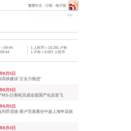
繁體中文
订阅
电子报
 –
04:44
1 人民币 = 10.291 卢布
–
09:44
1 卢布 = 0.097 人民币
6年8月5日
称高铁建设“正全力推进”
6年8月5日
产MS-21客机完成全面国产化后首飞
6年8月5日
练列昂尼德·斯卢茨基离任中超上海申花俱
6年8月4日