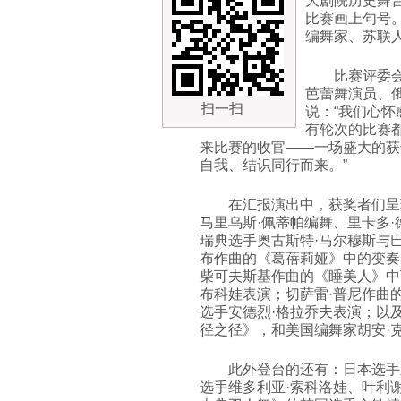
大剧院历史舞
比赛画上句号。
编舞家、苏联
比赛评委
芭蕾舞演员、
扫一扫
说：“我们心
有轮次的比赛
来比赛的收官——一场盛大的获
自我、结识同行而来。”
在汇报演出中，获奖者们呈
马里乌斯·佩蒂帕编舞、里卡多
瑞典选手奥古斯特·马尔穆斯与巴
布作曲的《葛蓓莉娅》中的变奏
柴可夫斯基作曲的《睡美人》中
布科娃表演；切萨雷·普尼作曲
选手安德烈·格拉乔夫表演；以
径之径》，和美国编舞家胡安·
此外登台的还有：日本选手
选手维多利亚·索科洛娃、叶利