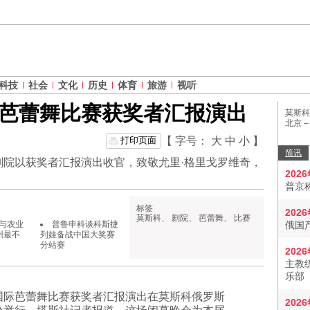
科技
社会
文化
历史
体育
旅游
视听
芭蕾舞比赛获奖者汇报演出
莫斯科
北京 
打印页面
【 字号：
大
中
小
】
简讯
剧院以获奖者汇报演出收官，致敬尤里·格里戈罗维奇，
202
普京
标签
202
莫斯科
、
剧院
、
芭蕾舞
、
比赛
与农业
普鲁申科谈科斯捷
俄国
州最不
列娃备战中国大奖赛
分站赛
202
主教
乐部
国际芭蕾舞比赛获奖者汇报演出在莫斯科俄罗斯
202