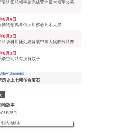
斯驻沈阳总领事馆完成亚洲最大俄军公墓
6年8月4日
金博物馆揭幕俄罗斯佛教艺术大展
6年8月3日
申科谈科斯捷列娃备战中国大奖赛分站赛
6年8月3日
员谈空间站有没有蚊子
斯历史上七颗传奇宝石
报
内地版本
年05月25日