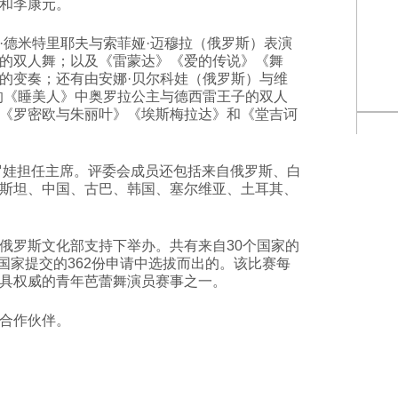
和李康元。
·德米特里耶夫与索菲娅·迈穆拉（俄罗斯）表演
的双人舞；以及《雷蒙达》《爱的传说》《舞
的变奏；还有由安娜·贝尔科娃（俄罗斯）与维
的《睡美人》中奥罗拉公主与德西雷王子的双人
《罗密欧与朱丽叶》《埃斯梅拉达》和《堂吉诃
哈罗娃担任主席。评委会成员还包括来自俄罗斯、白
斯坦、中国、古巴、韩国、塞尔维亚、土耳其、
俄罗斯文化部支持下举办。共有来自30个国家的
个国家提交的362份申请中选拔而出的。该比赛每
具权威的青年芭蕾舞演员赛事之一。
合作伙伴。