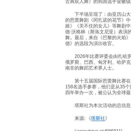
古典双人舞》的韩国选手金敏镇
下半场呈现了：由亚历山大
的芭蕾舞剧《冈扎诺的花节》中
姬》《关不住的女儿》等舞剧中
德·沃格林（斯洛文尼亚）表演
舞。最后，来自《巴黎的火焰》
德》的选段为演出收官。
2026年比赛评委会由扎
俄罗斯、巴西、匈牙利、哈萨克
南非的舞蹈艺术界人士。
第十五届国际芭蕾舞比赛在
158名选手参赛，他们是从35
四年举办一次，被公认为全球最
塔斯社为本次活动的总信息
来源: 《
塔斯社
》