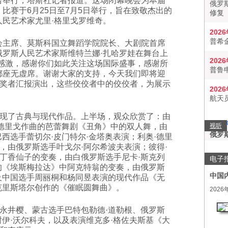
台举行，塔斯社记者报道。这场闭幕晚会为本届
俄罗
比赛于6月25日至7月5日举行，旨在致敬杰出的
修复
人民艺术家尤里·格里戈罗维奇。
202
普希
会主席、莫斯科国立舞蹈学院院长、大剧院首席
俄罗斯人民艺术家斯维特兰娜·扎哈罗娃在舞台上
202
怀感激，感谢你们如此关注这场国际盛事，感谢所
普鲁
都座无虚席。谢谢大家的支持，今天我们即将迎
奖者汇报演出，这些佼佼者中的佼佼者，为展示
202
航天
现了古典与现代作品。上半场，观众欣赏了：由
·德里戈作曲的芭蕾舞剧《丑角》中的双人舞，由
视听
俄罗
西选手蕾切尔·皮门特尔·金塔奥表演；利奥·德里
，由俄罗斯选手叶戈尔·阿尔希波夫表演；彼得·
丁香仙子的变奏，由白俄罗斯选手尼卡·斯克列
电子
的《埃斯梅拉达》中阿克特翁的变奏，由俄罗斯
中国
及中国选手周丽桐和杨同昱表演的现代作品《无
克里斯塔尔创作的《催眠圆舞曲》。
2026
永井樱、蒙古选手巴特包勒德·道勒根、俄罗斯
谢伊·沃尔科夫，以及表演维克多·格佐夫斯基《大