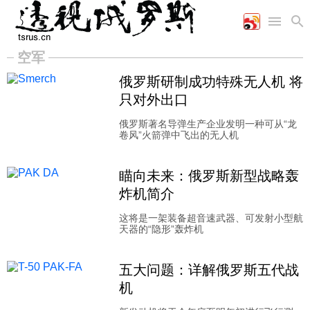
空军
首页
空军
财经
文艺
图片新闻
俄罗斯研制成功特殊无人机 将
海军
商业
教育
高清图片
只对外出口
国际
陆军
工业
美食
漫画
俄罗斯著名导弹生产企业发明一种可从“龙
军事合作
能源
娱乐
视频
卷风”火箭弹中飞出的无人机
农业
图表
时政
瞄向未来：俄罗斯新型战略轰
炸机简介
军事
这将是一架装备超音速武器、可发射小型航
天器的“隐形”轰炸机
评论
五大问题：详解俄罗斯五代战
经济
机