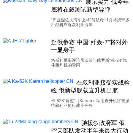
展示实力 俄今年
底将在叙测试新型导弹
“库兹涅佐夫海军上将”号航母11月将携带多
种战机靠近叙利亚海岸
赴俄参赛 中国“歼轰-7”将对外
一显身手
塔斯社军事评论员谈其与俄罗斯“苏-24”战
斗轰炸机的异同
在叙利亚接受实战检
验 俄新型舰载直升机出航
卡-52K“角鲨”（Katran）军用直升机将被派
往叙利亚执行战斗任务
驰援叙政府军 俄
空天部队发动半年来最大行动