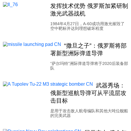
发挥技术优势 俄罗斯加紧研制
激光武器战机
1984年4月27日，A-60成功用激光摧毁了
空中靶标并达到理想破坏程度
“撒旦之子”：俄罗斯将部
署新型洲际弹道导弹
“萨尔玛特”洲际弹道导弹将于2020后装备部
队
武器秀场：
俄新型巡航导弹可从平流层攻
击目标
是用于攻击敌人航母编队和其他大吨位舰船
的完美武器