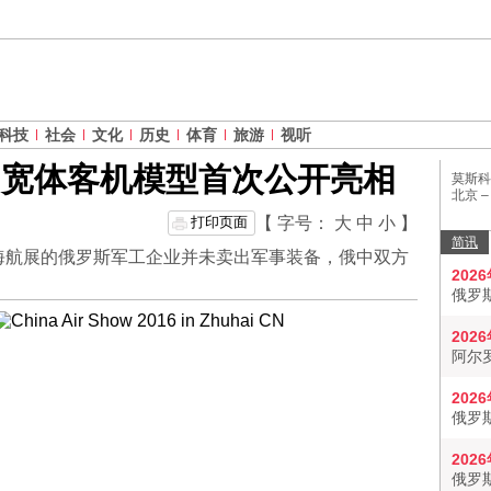
科技
社会
文化
历史
体育
旅游
视听
中宽体客机模型首次公开亮相
莫斯科
北京 
打印页面
【 字号：
大
中
小
】
简讯
海航展的俄罗斯军工企业并未卖出军事装备，俄中双方
202
俄罗
202
阿尔
202
俄罗
202
俄罗