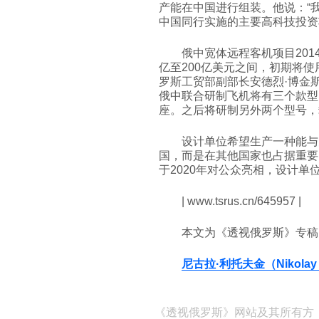
产能在中国进行组装。他说：“
中国同行实施的主要高科技投资
俄中宽体远程客机项目201
亿至200亿美元之间，初期将使
罗斯工贸部副部长安德烈·博金斯基（A
俄中联合研制飞机将有三个款型。
座。之后将研制另外两个型号，载
设计单位希望生产一种能与
国，而是在其他国家也占据重要
于2020年对公众亮相，设计单位
| www.tsrus.cn/645957 |
本文为《透视俄罗斯》专稿
尼古拉·利托夫金（Nikolay L
《透视俄罗斯》网站及其所有方