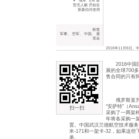
俄军“飞马”新
型无人艇 开始在
第聂伯河使用
标签
军事
、
空军
、
中国
、
展
览会
2016年11月6日。
2016中
展的全球700
售合同的只有
俄罗斯直升
“安萨特”（A
扫一扫
采购了一两架样
年将各采购一架
置。中国武汉兰德航空技术服务
米-171和一架卡-32，如果
单。