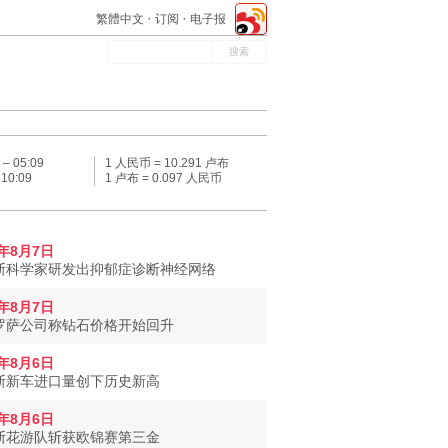
繁體中文
订阅
电子报
 –
05:09
1 人民币 = 10.291 卢布
–
10:09
1 卢布 = 0.097 人民币
6年8月7日
斯科学家研发出抑郁症诊断神经网络
6年8月7日
罗萨公司称钻石价格开始回升
6年8月6日
斯新车进口量创下历史新高
6年8月6日
斯花游队斩获欧锦赛第三金