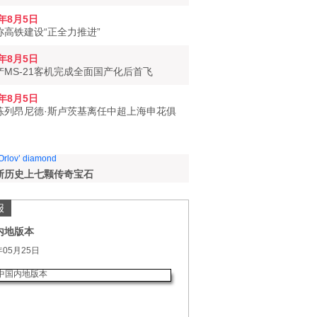
6年8月5日
称高铁建设“正全力推进”
6年8月5日
产MS-21客机完成全面国产化后首飞
6年8月5日
练列昂尼德·斯卢茨基离任中超上海申花俱
斯历史上七颗传奇宝石
报
内地版本
年05月25日