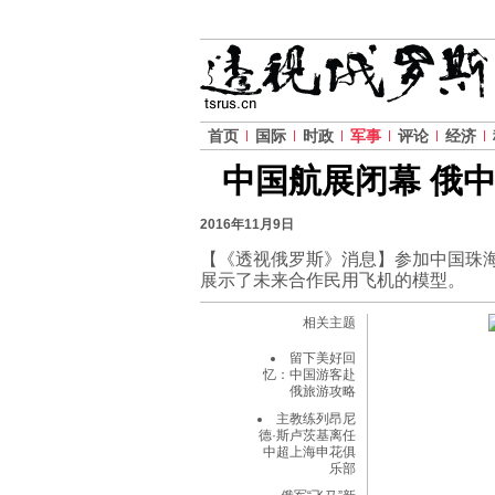
首页
国际
时政
军事
评论
经济
中国航展闭幕 俄
2016年11月9日
【《透视俄罗斯》消息】参加中国珠
展示了未来合作民用飞机的模型。
相关主题
留下美好回
忆：中国游客赴
俄旅游攻略
主教练列昂尼
德·斯卢茨基离任
中超上海申花俱
乐部