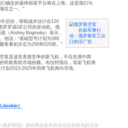
我们确定的最终组装平台将在上海。这是我们与
项目之一。”
4年启动，研制成本估计在120
用罗罗或GE公司的发动机。俄
在叙军事行
ndrey Boginsky）表示，
动：俄罗斯军工出
他说：“基础型号计划为280
口的活广告
客量初步定为250和320座。”
空客及波音直接竞争的新飞机，不仅在俄中两
的民航客机市场份额。布拉特指出，首架飞机将
计划2023-2025年间将飞机推向市场。
itovkin）
《俄罗斯报》拥有网页发布所有信息和资讯的完全