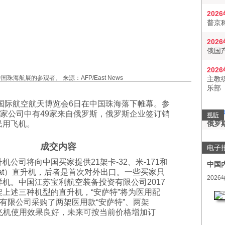
202
普京
202
俄国
202
中国珠海航展的参观者。 来源：AFP/East News
主教
乐部
国国际航空航天博览会6日在中国珠海落下帷幕。参
多家公司中有49家来自俄罗斯，俄罗斯企业签订销
视听
民用飞机。
俄罗
成交内容
电子
机公司将向中国买家提供21架卡-32、米-171和
中国
nsat）直升机，后者是首次对外出口。一些买家只
2026
机。中国江苏宝利航空装备投资有限公司2017
上述三种机型的直升机，“安萨特”将为医用配
有限公司采购了两架医用款“安萨特”、两架
这些飞机使用效果良好，未来可按当前价格增加订