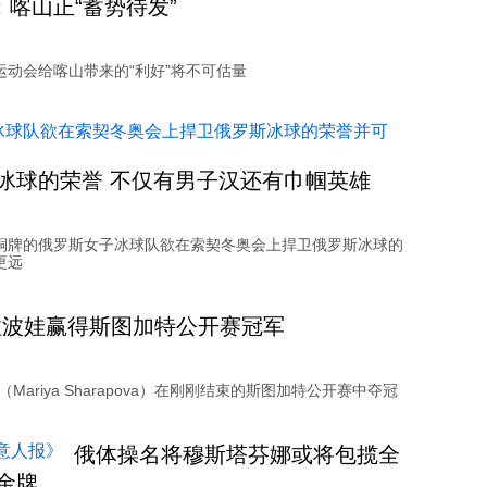
：喀山正“蓄势待发”
运动会给喀山带来的“利好”将不可估量
冰球的荣誉 不仅有男子汉还有巾帼英雄
铜牌的俄罗斯女子冰球队欲在索契冬奥会上捍卫俄罗斯冰球的
更远
拉波娃赢得斯图加特公开赛冠军
Mariya Sharapova）在刚刚结束的斯图加特公开赛中夺冠
俄体操名将穆斯塔芬娜或将包揽全
金牌