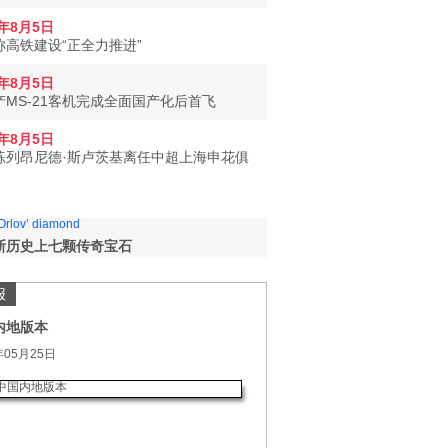
6年8月5日
称高铁建设“正全力推进”
6年8月5日
产MS-21客机完成全面国产化后首飞
6年8月5日
练列昂尼德·斯卢茨基离任中超上海申花俱
斯历史上七颗传奇宝石
报
内地版本
年05月25日