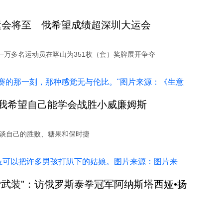
运会将至 俄希望成绩超深圳大运会
有一万多名运动员在喀山为351枚（套）奖牌展开争夺
我希望自己能学会战胜小威廉姆斯
娃谈自己的胜败、糖果和保时捷
爱武装”：访俄罗斯泰拳冠军阿纳斯塔西娅•扬