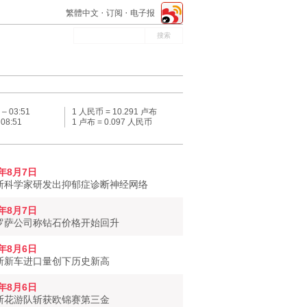
繁體中文
订阅
电子报
 –
03:51
1 人民币 = 10.291 卢布
–
08:51
1 卢布 = 0.097 人民币
6年8月7日
斯科学家研发出抑郁症诊断神经网络
6年8月7日
罗萨公司称钻石价格开始回升
6年8月6日
斯新车进口量创下历史新高
6年8月6日
斯花游队斩获欧锦赛第三金