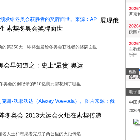
202
普京
展现俄
202
性 索契冬奥会奖牌面世
俄国
202
前的第250天，即将颁发给冬奥会获胜者的奖牌面世
主教
乐部
奥会早知道之：史上“最贵”奥运
视听
俄罗
契冬奥会的创纪录的510亿美元都花到了哪里
电子
中国
2026
阵冬奥会 2013大运会火炬在索契传递
知名人士和志愿者完成了两公里的火炬传递