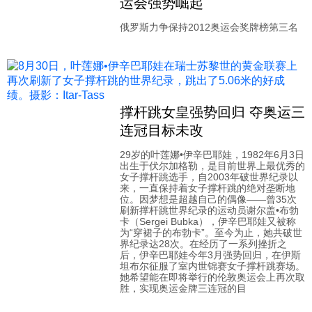
运会强势崛起
俄罗斯力争保持2012奥运会奖牌榜第三名
撑杆跳女皇强势回归 夺奥运三
连冠目标未改
29岁的叶莲娜•伊辛巴耶娃，1982年6月3日
出生于伏尔加格勒，是目前世界上最优秀的
女子撑杆跳选手，自2003年破世界纪录以
来，一直保持着女子撑杆跳的绝对垄断地
位。因梦想是超越自己的偶像——曾35次
刷新撑杆跳世界纪录的运动员谢尔盖•布勃
卡（Sergei Bubka），伊辛巴耶娃又被称
为“穿裙子的布勃卡”。至今为止，她共破世
界纪录达28次。在经历了一系列挫折之
后，伊辛巴耶娃今年3月强势回归，在伊斯
坦布尔征服了室内世锦赛女子撑杆跳赛场。
她希望能在即将举行的伦敦奥运会上再次取
胜，实现奥运金牌三连冠的目