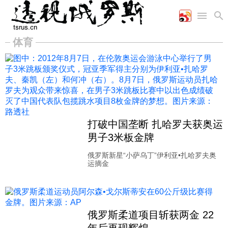
体育
首页
空军
财经
文艺
图片新闻
海军
商业
教育
高清图片
国际
陆军
工业
美食
漫画
军事合作
能源
娱乐
视频
农业
图表
时政
打破中国垄断 扎哈罗夫获奥运
男子3米板金牌
军事
俄罗斯新星“小萨乌丁”伊利亚•扎哈罗夫奥
运摘金
评论
经济
俄罗斯柔道项目斩获两金 22