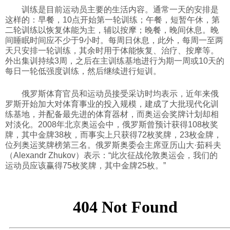
训练是目前运动员主要的生活内容。通常一天的安排是
科技
这样的：早餐，10点开始第一轮训练；午餐，短暂午休，第
二轮训练以恢复体能为主，辅以按摩；晚餐，晚间休息。晚
间睡眠时间应不少于9小时。每周日休息，此外，每周一至两
社会
天只安排一轮训练，其余时用于体能恢复、治疗、按摩等。
外出集训持续3周，之后在主训练基地进行为期一周或10天的
每日一轮低强度训练，然后继续进行短训。
文化
俄罗斯体育官员和运动员接受采访时均表示，近年来俄
罗斯开始加大对体育事业的投入规模，建成了大批现代化训
历史
练基地，并配备最先进的体育器材，而奥运会奖牌计划却相
对淡化。2008年北京奥运会中，俄罗斯曾预计获得108枚奖
牌，其中金牌38枚，而事实上只获得72枚奖牌，23枚金牌，
体育
位列奥运奖牌榜第三名。俄罗斯奥委会主席亚历山大·茹科夫
（Alexandr Zhukov）表示：“此次征战伦敦奥运会，我们的
运动员应该赢得75枚奖牌，其中金牌25枚。”
旅游
视听