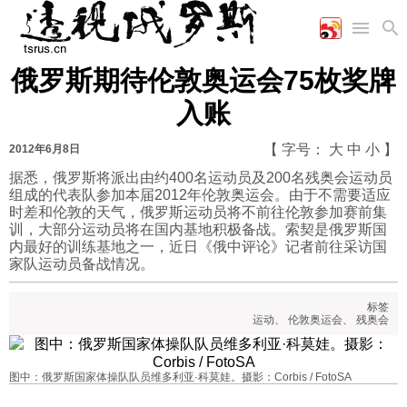
俄罗斯期待伦敦奥运会75枚奖牌
首页
空军
财经
文艺
图片新闻
入账
海军
商业
教育
高清图片
国际
陆军
工业
美食
漫画
【 字号：
大
中
小
】
2012年6月8日
军事合作
能源
娱乐
视频
据悉，俄罗斯将派出由约400名运动员及200名残奥会运动员
组成的代表队参加本届2012年伦敦奥运会。由于不需要适应
农业
图表
时政
时差和伦敦的天气，俄罗斯运动员将不前往伦敦参加赛前集
训，大部分运动员将在国内基地积极备战。索契是俄罗斯国
内最好的训练基地之一，近日《俄中评论》记者前往采访国
军事
家队运动员备战情况。
标签
评论
运动
、
伦敦奥运会
、
残奥会
经济
图中：俄罗斯国家体操队队员维多利亚·科莫娃。摄影：Corbis / FotoSA