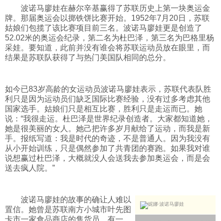
波诺马廖娃在赫尔辛基赢得了苏联历史上第一块奥运金
科技
牌。那届奥运会以掷铁饼比赛开始。1952年7月20日，苏联
姑娘们包揽了该比赛项目前三名。波诺马廖娃更是创造了
52.02米的奥运会纪录，第二名为杜巴泽，第三名为巴格里杨
社会
采娃。要知道，此前并没有谁会将苏联运动员放在眼里，而
结果是苏联队获得了与热门美国队相同的总分。
文化
如今已83岁高龄的女运动员波诺马廖娃表示，苏联代表队胜
利只是因为运动员们缺乏国际比赛经验，没有过多考虑其他
历史
国家选手。姑娘们只是相互比赛，胜利只是走运而已。她
说：“我很走运。杜巴泽是世界纪录创造者。大家都知道她，
她是很美丽的女人。她己把许多岁月献给了运动，而我是新
体育
手。报纸写道：我是时代的奇迹，不是普通人。因为我没有
从小开始训练，只是偶然参加了共青团的赛跑。如果我对谁
说想赢过杜巴泽，大概就没人会送我去参加奥运会，而是会
送去疯人院。”
旅游
波诺马廖娃的故事的确让人难以
视听
置信。她曾是苏联南方小城市叶先图
卡市一家食品商店的售货员。有一