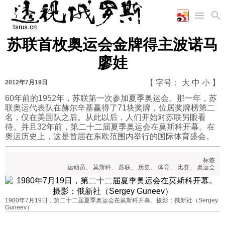
苏联首枚奥运会金牌得主波诺马
首页
空军
财经
文艺
图片新闻
廖娃
海军
商业
教育
高清图片
国际
陆军
工业
美食
漫画
【 字号：
大
中
小
】
2012年7月19日
军事合作
能源
娱乐
视频
60年前的1952年，苏联第一次参加夏季奥运会。那一年，苏
联奥运代表队在赫尔辛基赢得了71块奖牌，位居奖牌榜第二
农业
图表
时政
名，仅在美国队之后。从此以后，人们开始对苏联另眼看
待。并且32年前，第二十二届夏季奥运会在莫斯科开幕。在
奥运历史上，这是首届在东欧范围内举行的国际体育盛会。
军事
标签
运动员
、
莫斯科
、
苏联
、
历史
、
体育
、
比赛
、
奥运会
评论
1980年7月19日，第二十二届夏季奥运会在莫斯科开幕。摄影：俄新社（Sergey
经济
Guneev）