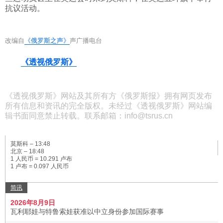
抗议活动。
改编自
《俄罗斯之声》
声广播电台
《透视俄罗斯》
《透视俄罗斯》网站及其所有方《俄罗斯报》拥有网页发布
所有信息和资讯的完全版权。未经过《透视俄罗斯》网站编
辑书面同意禁止转载。联系邮箱：info@tsrus.cn
莫斯科 –
13:48
北京 –
18:48
1 人民币 = 10.291 卢布
1 卢布 = 0.097 人民币
简讯
2026年8月9日
瓦利耶娃与特鲁索娃获准以中立身份参加国际赛事