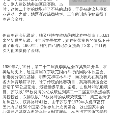
妮娜·波诺马廖娃。摄影：俄新社
次，别人建议她参加区级赛跑。当
时，这位二十岁的姑取得了不错的成绩，于是被建议从事职
业运动。之后，她逐渐改练掷铁饼。三年的训练使她赢得了
奥运会金牌。
创造奥运会纪录后，她又很快在敖德萨的比赛中创造了53.61
米的新世界纪录。4年后在墨尔本，她在韧带撕裂的情况下获
得了银牌。1960年，她将自己的记录又提高了2米，并且再
次为祖国赢得了金牌。
1980年7月19日，第二十二届夏季奥运会在莫斯科开幕。在
奥运历史上，这是首届在东欧范围内举行的国际体育盛会。
预选赛分别在基辅、明斯克和塔林举行，而决赛则在莫斯科
各大体育场馆举行。除了传统的比赛项目，莫斯科奥运会还
新增了50公里竞走、最轻量级举重、柔道、曲棍球和帆船项
目。苏联以195枚奖牌的总成绩位列第二十二届夏季奥运会奖
牌榜榜首，东德队以126枚奖牌的成绩荣获亚军，第三名为保
加利亚队，获得奖牌41枚。由于苏联于1979年入侵阿富汗，
因此有超过50个国家抵制参加此次奥运会。这些国家中的一
些运动员甚至在奥运会时来到莫斯科，在奥运五环旗下举行