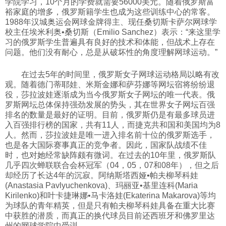
学院学习，10个月的学费就需要56000美元。随着俄罗斯富
裕家庭的增多，俄罗斯籍学生也成为这些训练中心的常客。
1988年汉城奥运会网球金牌得主、现任桑切斯卡萨尔网球学
校主任埃米利奥•桑切斯（Emilio Sanchez）表示：“来这里学
习的俄罗斯学生普遍具有良好的技术和体能，但战术上存在
问题。他们没有耐心，总是从破坏性的角度理解网球运动。”
在过去5年的时间里，俄罗斯女子网球运动格局以略有改
观。随着德门蒂耶娃、米斯金娜和萨芬娜等网坛宿将纷纷退
役，莎拉波娃逐渐成为当今俄罗斯女子网坛的唯一代表。俄
罗斯网坛总体保持强劲发展的势头，其在世界女子网坛百强
排名的数量是最好的证明。目前，俄罗斯仍是有最多球员进
入百强排行榜的国家，共有11人，而捷克共和国和美国均为8
人。然而，莎拉波娃是唯一进入排名前十位的俄罗斯选手，
也是各大国际赛事真正的竞争者。因此，国家队战绩不佳
时，也对她经常缺阵颇有微词。在过去的10年里，俄罗斯队
几乎四次蝉联联合会杯冠军（04，05，07和08年），但之后
却经历了长达4年的沉寂。阿纳斯塔西娅•帕夫柳琴科娃
(Anastasia Pavlyuchenkova)、玛丽亚•基里连科(Maria
Kirilenko)和叶卡捷琳娜•马卡洛娃(Ekaterina Makarova)等均
为球队的青年精英，但是只有帕夫柳琴科娃具备在重大比赛
中获胜的潜质，而真正的换代球员目前还西班牙和佛罗里达
州的网球学院中受训。