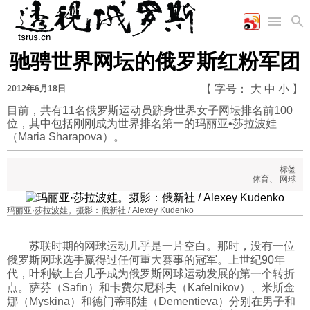
驰骋世界网坛的俄罗斯红粉军团
首页
空军
财经
文艺
图片新闻
【 字号：
大
中
小
】
2012年6月18日
海军
商业
教育
高清图片
国际
目前，共有11名俄罗斯运动员跻身世界女子网坛排名前100
陆军
工业
美食
漫画
位，其中包括刚刚成为世界排名第一的玛丽亚•莎拉波娃
军事合作
能源
娱乐
视频
（Maria Sharapova）。
农业
图表
时政
标签
体育
、
网球
军事
玛丽亚·莎拉波娃。摄影：俄新社 / Alexey Kudenko
评论
苏联时期的网球运动几乎是一片空白。那时，没有一位
俄罗斯网球选手赢得过任何重大赛事的冠军。上世纪90年
代，叶利钦上台几乎成为俄罗斯网球运动发展的第一个转折
经济
点。萨芬（Safin）和卡费尔尼科夫（Kafelnikov）、米斯金
娜（Myskina）和德门蒂耶娃（Dementieva）分别在男子和