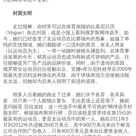
封面女郎
走过报摊，你经常可以在体育画报的比基尼日历、
《Vogue》杂志封面，或是小报上看到俄罗斯网球选手。如
今，她们已经改变了女运动员在比赛场外的形象，超越了单
纯的竞技领域。她们都能讲一口流利的英语，有名人男友
（以运动员为主），一举一动随时被镜头捕捉到。在体育事
业发展的今天，精英运动员也成为商标或可营销的产品，往
往能够提升广告产品的品牌价值。同时，由于遗传的原因，
俄罗斯女运动员往往容貌出众。安娜•库尔尼科娃早在2000年
就最先意识到这种潜在的关联。由于球场表现欠佳使她没能
走太远，但她却为后来人指明了前进的道路。
很多人沿着她的路走了过来，她们水平各异，各具风
姿，但只有一个人能独占鳌头，无论是场上还是场下。她就
是玛丽亚·莎拉波娃，这一代选手中最炙手可热的“网球选手封
面女郎”。根据福布斯排行榜，莎拉波娃是世界排名第15位的
最富有的运动员，更是女运动员中的第一人。她在2011年5
月到2012年共进账2600万美元，其中900万美元来自于耐克
公司合作的广告收入，只有400万美元是来自比赛奖金收入。