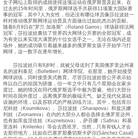
女子网坛上取得的成就使得这项运动在俄罗斯普及起来。在
科技
过去的15年时间里，俄罗斯网球选手共获得11项重大国际赛
事的冠军，其中7人为女性，但还没有哪位球员像莎拉波娃一
样对推动俄罗斯网球运动普及方面做出过如此杰出的贡献。
随着6月9日在“罗兰·加洛斯”（Roland Garros）球场获得法网
社会
冠军，莎拉波娃囊括了世界四大网球公开赛的全部冠军，成
为有史以来实现大满贯的十位女选手之一。无论在场内还是
场外，她的成功吸引着越来越多的俄罗斯女孩子开始学习打
文化
网球，这一数字在逐年增长。
莎拉波娃只有8岁时，就被父母送到了美国佛罗里达州著
历史
名的波利泰尼（Bollettieri）网球学院。在那里，她开始接受
网球训练，同时接受美式教育。尽管莎拉波娃曾公开表示始
终以自己的祖国为骄傲，但一年之中只有几个星期会在家乡
体育
度过。她的情况在同代俄罗斯选手中极为普遍。他们大部分
时间在国外度过，远离俄罗斯的极端天气、缺乏现代化基础
设施的环境，以及苏联式的严格训练方法。其中，包括库尔
旅游
尼科娃（Kournikova）、莎拉波娃（Sharapova）和兹沃娜
列娃（Zvonareva）在内的大部分人都会选择去佛罗里达州，
也有如库兹涅佐娃（Kuznetsova），萨芬娜（Safina）和基
视听
里连科（Kirilenko）等会去西班牙。当然，只有有钱人才会
去那些地方，比如在巴塞罗那桑切斯卡萨尔(Sánchez Casal)