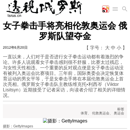
女子拳击手将亮相伦敦奥运会 俄
首页
空军
财经
文艺
图片新闻
罗斯队望夺金
海军
商业
教育
高清图片
国际
陆军
工业
美食
漫画
【 字号：
大
中
小
】
2012年6月20日
军事合作
能源
娱乐
视频
一直以来，人们对于是否进行女子拳击运动都有着激烈的争
论。许多人说观看女子拳击感到很不舒服，比赛太过残忍，
农业
图表
时政
与女性天性相违。一个重要的反对观点便是女子拳击运动没
有被列入奥运会比赛项目。三年前，国际奥委会决定恢复体
育运动的男女平等，于是女拳击手将在本届伦敦奥运会上首
军事
次亮相。俄罗斯女子拳击队主教练维克托•利西岑（Viktor
Lisitsyn）近期接受了记者采访，向读者介绍了相关的详细情
况。
评论
标签
体育
、
伦敦奥运会
、
奥运会
经济
摄影：GettyImages