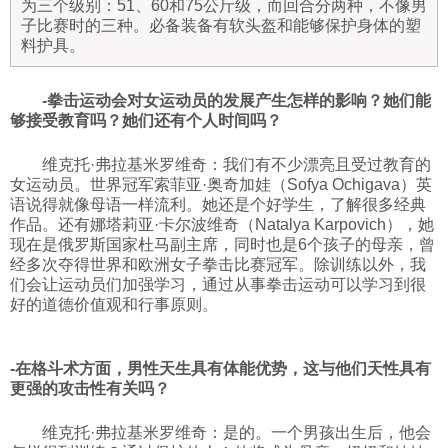
为三个级别：51、60和75公斤级，而回合分两种，不像男
子比赛时的三种。必备装备有软头盔和能够保护身体的塑
料护具。
-拳击运动会对女运动员的发展产生怎样的影响？她们能
够接受教育吗？她们还有个人时间吗？
维克托·弗拉基米罗维奇：我们有不少漂亮且受过教育的
女运动员。世界冠军索菲亚·奥奇加娃（Sofya Ochigava）英
语说得就像母语一样流利。她还是个好学生，了解很多经典
作品。还有娜塔莉亚·卡尔波维奇（Natalya Karpovich），她
现在是俄罗斯国家杜马副主席，同时也是6个孩子的母亲，曾
经多次夺得世界和欧洲女子拳击比赛冠军。除训练以外，我
们会让运动员们加强学习，通过从事拳击运动可以学习到很
好的道德价值观和行事原则。
-在格斗术方面，男性天生具有体能优势，这与他们天性具有
更强的攻击性有关吗？
维克托·弗拉基米罗维奇：是的。一个男孩出生后，他会