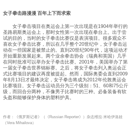
女子拳击路漫漫 百年上下而求索
女子拳击项目在奥运会上第一次出现是在1904年举行的
圣路易斯奥运会上，那时女性第一次出现在拳台上。出于尝
试的目的，当时的女子拳击比赛仅是表演项目。很多观众不
喜欢女子拳击比赛，所以在几乎整个20世纪中，女子拳击运
动在一些国家是被禁止的。直到20世纪90年代，这项运动才
开始重新发展起来。两个业余拳击协会（瑞典和英国）几乎
在同时批准可以举办女子拳击比赛。2001年，美国举办了第
一届女子拳击世界锦标赛。之后，将女子拳击列入奥运会正
式比赛项目的建议再度被提起。然而，国际奥委会直到2009
年8月13日才最终决定，女子拳击将成为2012年伦敦奥运会
比赛项目。女子拳击运动员分为三个级别：51、60和75公斤
级，而回合分两种，不像男子比赛时的三种。必备装备有软
头盔和能够保护身体的塑料护具。
作者：《俄罗斯记者》（《Russian Reporter》）杂志维拉·米哈伊洛娃
（Vera Mihailova）