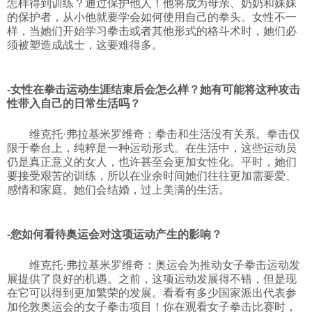
怎样得到训练？通过保护他人！他将成为母亲、奶奶和妹妹
的保护者，从小他就要学会如何使用自己的拳头。女性不一
样，当她们开始学习拳击或者其他形式的格斗术时，她们必
须被塑造成战士，这要难得多。
-女性在拳击运动生涯结束后会怎么样？她有可能将这种攻击
性带入自己的日常生活吗？
维克托·弗拉基米罗维奇：拳击和生活没有关系。拳击仅
限于拳台上，纯粹是一种运动形式。在生活中，这些运动员
仍是真正意义的女人，也许甚至会更加女性化。平时，她们
要接受艰苦的训练，所以在业余时间她们往往更加需要爱、
感情和家庭。她们会结婚，过上美满的生活。
-您如何看待奥运会对这项运动产生的影响？
维克托·弗拉基米罗维奇：奥运会为推动女子拳击运动发
展提供了良好的机遇。之前，这项运动发展得不错，但是现
在它可以得到更加繁荣的发展。看看有多少国家派出代表参
加伦敦奥运会的女子拳击项目！你在观看女子拳击比赛时，