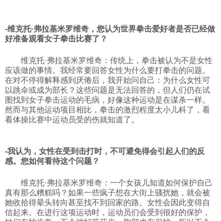
科技
-
维克托
·弗拉基米罗维奇
，您认为世界拳击爱好者是否已经做
好准备观看女子拳击比赛了？
社会
维克托·弗拉基米罗维奇：传统上，拳击被认为不是女性
应该做的事情。我经常要回答女性为什么要打拳击的问题。
文化
在对不停得解释感到厌倦后，我开始问自己：为什么女性可
以跳伞或成为部长？这些问题是无法回答的，但人们仍在试
图找到女子拳击运动的毛病，好像这种运动是在谋杀一样。
历史
然而与其他运动项目相比，拳击的激烈程度太小儿科了，看
看体操比赛中运动员受的伤就知道了。
体育
-我认为，女性在受到击打时，不可避免得会引起人们的反
感。您如何看待这个问题？
旅游
维克托·弗拉基米罗维奇：一个女孩儿知道如何保护自己
真有那么糟糕吗？如果一些疯子想在大街上骚扰她，就会被
视听
她收拾得晕头转向甚至找不到回家的路。女性会因此变得自
信起来。在进行这项运动时，运动员们会受到很好的保护，