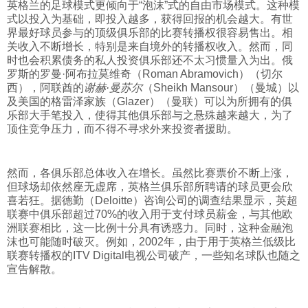
英格兰的足球模式更倾向于“泡沫”式的自由市场模式。这种模
式以投入为基础，即投入越多，获得回报的机会越大。有世
界最好球员参与的顶级俱乐部的比赛转播权很容易售出。相
关收入不断增长，特别是来自境外的转播权收入。然而，同
时也会积累债务的私人投资俱乐部还不太习惯量入为出。俄
罗斯的罗曼·阿布拉莫维奇（Roman Abramovich）（切尔
西），阿联酋的
谢赫
·曼苏尔
（Sheikh Mansour）（曼城）以
及美国的格雷泽家族（Glazer）（曼联）可以为所拥有的俱
乐部大手笔投入，使得其他俱乐部与之悬殊越来越大，为了
顶住竞争压力，而不得不寻求外来投资者援助。
然而，各俱乐部总体收入在增长。虽然比赛票价不断上涨，
但球场却依然座无虚席，英格兰俱乐部所聘请的球员更会欣
喜若狂。据德勤（Deloitte）咨询公司的调查结果显示，英超
联赛中俱乐部超过70%的收入用于支付球员薪金，与其他欧
洲联赛相比，这一比例十分具有诱惑力。同时，这种金融泡
沫也可能随时破灭。例如，2002年，由于用于英格兰低级比
联赛转播权的ITV Digital电视公司破产，一些知名球队也随之
宣告解散。