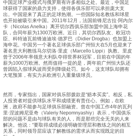
中国足球产业模式与俄罗斯有许多相似之处。最近，中国足
球获得了国家的鼎力支持，使得各俱乐部可以承担庞大支
出。中国迎来了真正的足球热潮。一些国际知名教练和球星
也开始被吸引来中国。2011年12月，法国前锋尼古拉·阿内尔
卡（Nicolas Anelka）离开切尔西俱乐部加盟中国上海申花
队，合同年薪为1300万欧洲。近日，其切尔西队友、欧冠功
臣、科特迪瓦前锋迪迪埃·德罗巴（Didier Drogba）也加盟上
海申花。中国另一个著名足球俱乐部广州恒大在5月也迎来了
著名意大利教练马尔切洛·里皮（Marcello Lippi）执教。里皮
曾于2006年率领意大利队夺得世界杯冠军，目前在中国的年
薪为1000万欧洲。然而值得一提的是，两年前广州恒大队还
曾因陷入假球风波而受到降级处罚。如今，这支球队却拥有
大笔预算，有实力从欧洲引入重量级球员。
然而，专家指出，国家对俱乐部拨款是“赔本买卖”。相反，私
人投资者对提供球队水平和成绩更有责任心。例如，在欧
洲，政府不能参与足球俱乐部融资。曾在中国工作4年的瓦列
里·涅波姆尼亚奇（Valeriy Nepomnyashiy）表示，中国俱乐
部的问题不是由与球队有关的人，而是那些完全无关的人来
解决。他说：“要取得成绩必须明确管理层和教练之间的相互
关系，同时领导层应该了解教练的需求从而实现既定的目