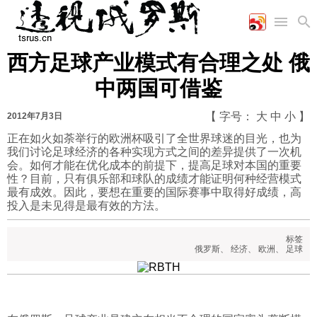
西方足球产业模式有合理之处 俄
首页
空军
财经
文艺
图片新闻
中两国可借鉴
海军
商业
教育
高清图片
国际
陆军
工业
美食
漫画
【 字号：
大
中
小
】
2012年7月3日
军事合作
能源
娱乐
视频
正在如火如荼举行的欧洲杯吸引了全世界球迷的目光，也为
我们讨论足球经济的各种实现方式之间的差异提供了一次机
农业
图表
时政
会。如何才能在优化成本的前提下，提高足球对本国的重要
性？目前，只有俱乐部和球队的成绩才能证明何种经营模式
最有成效。因此，要想在重要的国际赛事中取得好成绩，高
军事
投入是未见得是最有效的方法。
标签
评论
俄罗斯
、
经济
、
欧洲
、
足球
经济