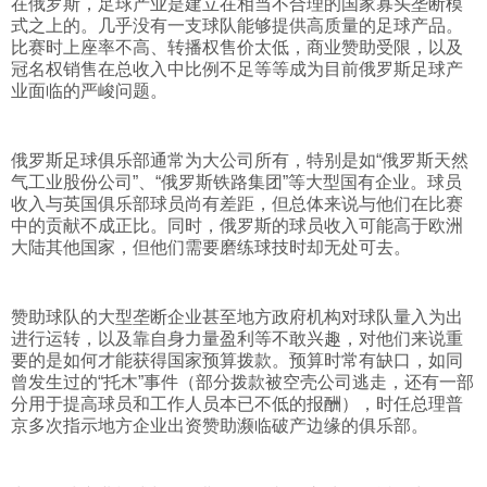
在俄罗斯，足球产业是建立在相当不合理的国家寡头垄断模
式之上的。几乎没有一支球队能够提供高质量的足球产品。
科技
比赛时上座率不高、转播权售价太低，商业赞助受限，以及
冠名权销售在总收入中比例不足等等成为目前俄罗斯足球产
业面临的严峻问题。
社会
俄罗斯足球俱乐部通常为大公司所有，特别是如“俄罗斯天然
文化
气工业股份公司”、“俄罗斯铁路集团”等大型国有企业。球员
收入与英国俱乐部球员尚有差距，但总体来说与他们在比赛
中的贡献不成正比。同时，俄罗斯的球员收入可能高于欧洲
历史
大陆其他国家，但他们需要磨练球技时却无处可去。
体育
赞助球队的大型垄断企业甚至地方政府机构对球队量入为出
进行运转，以及靠自身力量盈利等不敢兴趣，对他们来说重
要的是如何才能获得国家预算拨款。预算时常有缺口，如同
旅游
曾发生过的“托木”事件（部分拨款被空壳公司逃走，还有一部
分用于提高球员和工作人员本已不低的报酬），时任总理普
京多次指示地方企业出资赞助濒临破产边缘的俱乐部。
视听