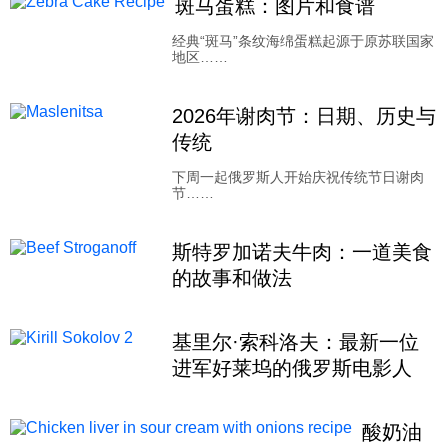
斑马蛋糕：图片和食谱
科技
经典“斑马”条纹海绵蛋糕起源于原苏联国家
地区……
社会
2026年谢肉节：日期、历史与
传统
文化
下周一起俄罗斯人开始庆祝传统节日谢肉
节……
历史
斯特罗加诺夫牛肉：一道美食
的故事和做法
体育
基里尔·索科洛夫：最新一位
旅游
进军好莱坞的俄罗斯电影人
视听
酸奶油