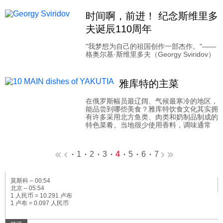
时间啊，前进！ 纪念斯维里多
夫诞辰110周年
"我梦想为自己的祖国创作一部杰作。"——
格奥尔基·斯维里多夫（Georgy Sviridov）
雅库特的主菜
在俄罗斯幅员最辽阔、气候最寒冷的地区，
能品尝到哪些美食？雅库特饮食文化其实拥
有许多采用北方鱼类、肉类和奶制品制成的
特色菜肴。当地很少使用香料，调味通常
1
2
3
4
5
6
7
莫斯科 –
00:54
北京 –
05:54
1 人民币 = 10.291 卢布
1 卢布 = 0.097 人民币