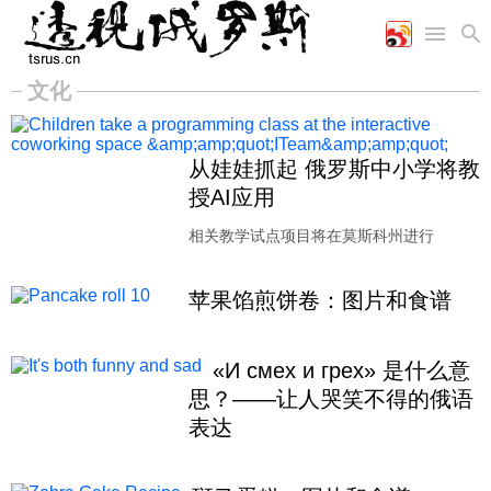
文化
首页
空军
财经
文艺
图片新闻
海军
商业
教育
高清图片
从娃娃抓起 俄罗斯中小学将教
国际
陆军
工业
美食
漫画
授AI应用
军事合作
能源
娱乐
视频
农业
图表
相关教学试点项目将在莫斯科州进行
时政
苹果馅煎饼卷：图片和食谱
军事
«И смех и грех» 是什么意
评论
思？——让人哭笑不得的俄语
表达
经济