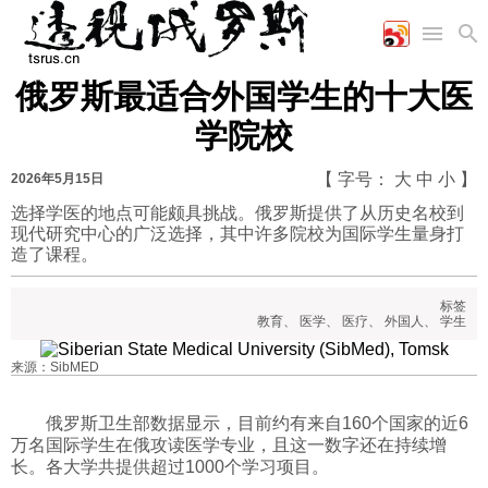
俄罗斯最适合外国学生的十大医
首页
空军
财经
文艺
图片新闻
学院校
海军
商业
教育
高清图片
国际
陆军
工业
美食
漫画
【 字号：
大
中
小
】
2026年5月15日
军事合作
能源
娱乐
视频
选择学医的地点可能颇具挑战。俄罗斯提供了从历史名校到
现代研究中心的广泛选择，其中许多院校为国际学生量身打
农业
图表
时政
造了课程。
标签
军事
教育
、
医学
、
医疗
、
外国人
、
学生
来源：SibMED
评论
俄罗斯卫生部数据显示，目前约有来自160个国家的近6
万名国际学生在俄攻读医学专业，且这一数字还在持续增
经济
长。各大学共提供超过1000个学习项目。