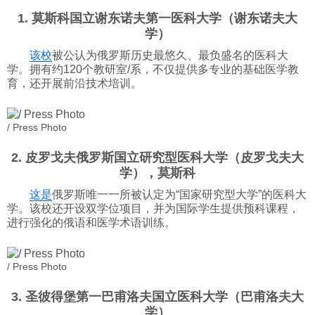
1. 莫斯科国立谢东诺夫第一医科大学（谢东诺夫大
科技
学）
该校
被公认为俄罗斯历史最悠久、最负盛名的医科大
社会
学。拥有约120个教研室/系，不仅提供多专业的基础医学教
育，还开展前沿技术培训。
文化
/ Press Photo
历史
2. 皮罗戈夫俄罗斯国立研究型医科大学（皮罗戈夫大
学），莫斯科
这是
俄罗斯唯一一所被认定为“国家研究型大学”的医科大
体育
学。该校还开设双学位项目，并为国际学生提供预科课程，
进行强化的俄语和医学术语训练。
旅游
/ Press Photo
视听
3. 圣彼得堡第一巴甫洛夫国立医科大学（巴甫洛夫大
学）