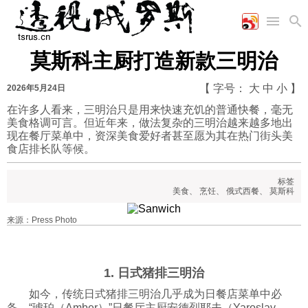
莫斯科主厨打造新款三明治
首页
空军
财经
文艺
图片新闻
【 字号：
大
中
小
】
2026年5月24日
海军
商业
教育
高清图片
国际
在许多人看来，三明治只是用来快速充饥的普通快餐，毫无
陆军
工业
美食
漫画
美食格调可言。但近年来，做法复杂的三明治越来越多地出
军事合作
能源
娱乐
视频
现在餐厅菜单中，资深美食爱好者甚至愿为其在热门街头美
农业
图表
食店排长队等候。
时政
标签
美食
、
烹饪
、
俄式西餐
、
莫斯科
军事
来源：Press Photo
评论
1. 日式猪排三明治
经济
如今，传统日式猪排三明治几乎成为日餐店菜单中必
备。“琥珀（Amber）”日餐厅主厨安德烈耶夫（Yaroslav