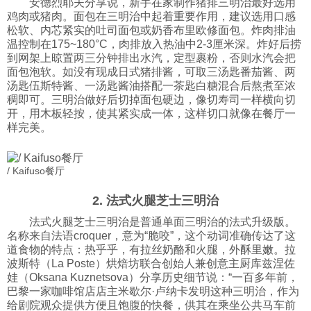
安德烈耶夫分享说，新手在家制作猪排三明治最好选用
鸡肉或猪肉。面包在三明治中起着重要作用，建议选用口感
松软、内芯紧实的吐司面包或奶香布里欧修面包。炸肉排油
温控制在175~180°C，肉排放入热油中2-3厘米深。炸好后捞
到网架上晾置两三分钟排出水汽，定型裹粉，否则水汽会把
面包泡软。如没有现成日式猪排酱，可取三汤匙番茄酱、两
汤匙伍斯特酱、一汤匙酱油搭配一茶匙白糖混合后熬煮至浓
稠即可。三明治做好后切掉面包硬边，像切寿司一样横向切
开，用木板轻按，使其紧实成一体，这样切口就像在餐厅一
样完美。
/ Kaifuso餐厅
2. 法式火腿芝士三明治
法式火腿芝士三明治是普通单面三明治的法式升级版。
名称来自法语croquer，意为“脆咬”，这个动词准确传达了这
道食物的特点：热乎乎，有拉丝奶酪和火腿，外酥里嫩。拉
波斯特（La Poste）烘焙坊联合创始人兼创意主厨库兹涅佐
娃（Oksana Kuznetsova）分享历史细节说：“一百多年前，
巴黎一家咖啡馆店店主米歇尔·卢纳卡发明这种三明治，作为
给剧院观众提供方便且饱腹的快餐，供其在乘坐公共马车前