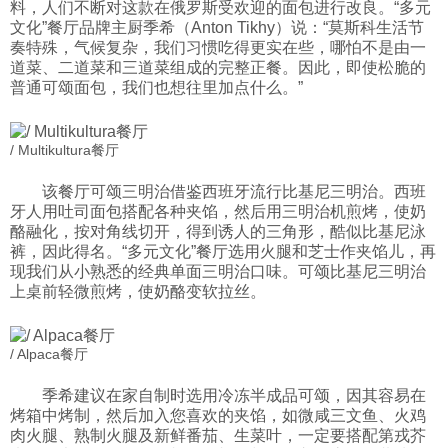
料，人们不断对这款在俄罗斯受欢迎的面包进行改良。“多元
文化”餐厅品牌主厨季希（Anton Tikhy）说：“莫斯科生活节
奏特殊，气候复杂，我们习惯吃得更实在些，哪怕不是由一
道菜、二道菜和三道菜组成的完整正餐。因此，即使松脆的
普通可颂面包，我们也想往里加点什么。”
/ Multikultura餐厅
该餐厅可颂三明治借鉴西班牙流行比基尼三明治。西班
牙人用吐司面包搭配各种夹馅，然后用三明治机煎烤，使奶
酪融化，按对角线切开，得到诱人的三角形，酷似比基尼泳
裤，因此得名。“多元文化”餐厅选用火腿和芝士作夹馅儿，再
现我们从小熟悉的经典单面三明治口味。可颂比基尼三明治
上桌前轻微煎烤，使奶酪变软拉丝。
/ Alpaca餐厅
季希建议在家自制时选用冷冻半成品可颂，因其容易在
烤箱中烤制，然后加入您喜欢的夹馅，如微咸三文鱼、火鸡
肉火腿、熟制火腿及新鲜番茄、生菜叶，一定要搭配第戎芥