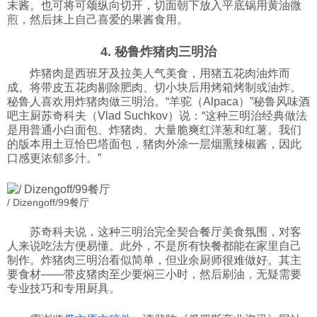
末酱。也可将可颂纵向切开，切面朝下放入平底锅用黄油微
煎，然后抹上自己喜爱的果酱食用。
4. 秘鲁炸猪肉三明治
炸猪肉是西班牙及拉美人气美食，用猪五花肉油炸而
成。将带皮五花肉剔除肥肉、切小块后用烤箱烤制或油炸。
秘鲁人喜欢用炸猪肉做三明治。“羊驼（Alpaca）”秘鲁风味酒
吧主厨苏奇科夫（Vlad Suchkov）说：“这种三明治经典做法
是用普通小白面包、炸猪肉、大量脆爽红洋葱和红薯。我们
的版本用土豆恰巴塔面包，猪肉外涂一层烟熏辣椒酱，因此
口感更浓郁多汁。”
/ Dizengoff/99餐厅
苏奇科夫说，这种三明治完全契合餐厅美食氛围，对客
人来说吃法方便易懂。此外，不是所有快餐都能在家里自己
制作。炸猪肉三明治看似简单，但业余厨师很难做好。其主
要食材——带皮猪肉至少要焖三小时，然后刷油，无疑需要
专业技巧和专用厨具。