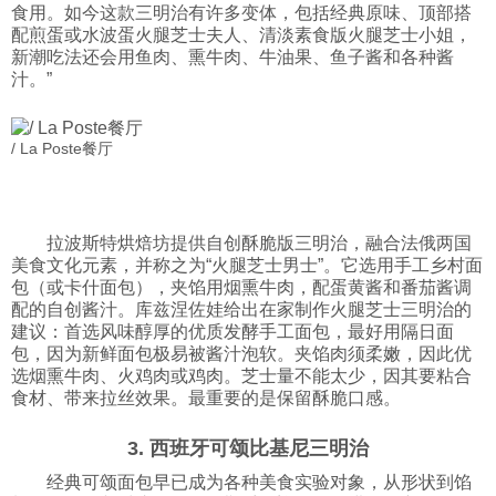
食用。如今这款三明治有许多变体，包括经典原味、顶部搭
配煎蛋或水波蛋火腿芝士夫人、清淡素食版火腿芝士小姐，
新潮吃法还会用鱼肉、熏牛肉、牛油果、鱼子酱和各种酱
汁。”
/ La Poste餐厅
拉波斯特烘焙坊提供自创酥脆版三明治，融合法俄两国
美食文化元素，并称之为“火腿芝士男士”。它选用手工乡村面
包（或卡什面包），夹馅用烟熏牛肉，配蛋黄酱和番茄酱调
配的自创酱汁。库兹涅佐娃给出在家制作火腿芝士三明治的
建议：首选风味醇厚的优质发酵手工面包，最好用隔日面
包，因为新鲜面包极易被酱汁泡软。夹馅肉须柔嫩，因此优
选烟熏牛肉、火鸡肉或鸡肉。芝士量不能太少，因其要粘合
食材、带来拉丝效果。最重要的是保留酥脆口感。
3. 西班牙可颂比基尼三明治
经典可颂面包早已成为各种美食实验对象，从形状到馅