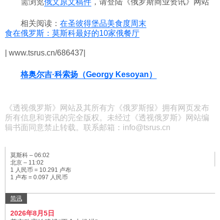
需浏览
俄文原文稿件
，请登陆《俄罗斯商业资讯》网站
相关阅读：
在圣彼得堡品美食度周末
食在俄罗斯：莫斯科最好的10家俄餐厅
| www.tsrus.cn/686437|
格奥尔吉·科索扬（Georgy Kesoyan）
《透视俄罗斯》网站及其所有方《俄罗斯报》拥有网页发布
所有信息和资讯的完全版权。未经过《透视俄罗斯》网站编
辑书面同意禁止转载。联系邮箱：info@tsrus.cn
莫斯科 –
06:02
北京 –
11:02
1 人民币 = 10.291 卢布
1 卢布 = 0.097 人民币
简讯
2026年8月5日