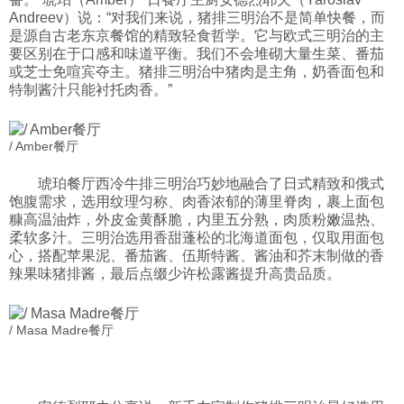
Andreev）说：“对我们来说，猪排三明治不是简单快餐，而
科技
是源自古老东京餐馆的精致轻食哲学。它与欧式三明治的主
要区别在于口感和味道平衡。我们不会堆砌大量生菜、番茄
或芝士免喧宾夺主。猪排三明治中猪肉是主角，奶香面包和
社会
特制酱汁只能衬托肉香。”
文化
/ Amber餐厅
琥珀餐厅西冷牛排三明治巧妙地融合了日式精致和俄式
历史
饱腹需求，选用纹理匀称、肉香浓郁的薄里脊肉，裹上面包
糠高温油炸，外皮金黄酥脆，内里五分熟，肉质粉嫩温热、
柔软多汁。三明治选用香甜蓬松的北海道面包，仅取用面包
体育
心，搭配苹果泥、番茄酱、伍斯特酱、酱油和芥末制做的香
辣果味猪排酱，最后点缀少许松露酱提升高贵品质。
旅游
/ Masa Madre餐厅
视听