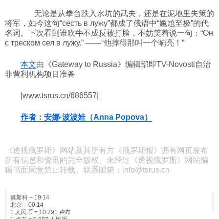
无论是从拳台跌入水坑的武夫，还是在泥地里失策的
将军，如今这句“сесть в лужу”都成了俄语中“尴尬至极”的代
名词。下次看到谁吹牛不成反被打脸，不妨笑着说一句：“Он
с треском сел в лужу.” ——“他摔得那叫一个响亮！”
本文
由《Gateway to Russia》编辑部即TV-Novosti自治
非营利机构项目准备
|www.tsrus.cn/686557|
作者：安娜·波波娃（Anna Popova）
《透视俄罗斯》网站及其所有方《俄罗斯报》拥有网页发布
所有信息和资讯的完全版权。未经过《透视俄罗斯》网站编
辑书面同意禁止转载。联系邮箱：info@tsrus.cn
莫斯科 –
19:14
北京 –
00:14
1 人民币 = 10.291 卢布