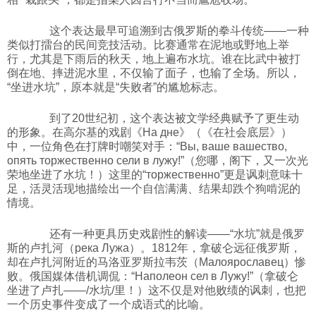
科技
这个表达最早可追溯到古俄罗斯的拳斗传统——一种
类似打擂台的民间竞技活动。比赛通常在泥地或野地上举
行，尤其是下雨后的秋天，地上遍布水坑。谁在比武中被打
社会
倒在地、摔进泥水里，不仅输了面子，也输了全场。所以，
“坐进水坑”，原本就是“失败者”的尴尬标志。
文化
到了20世纪初，这个表达被文学经典赋予了更生动
的形象。在高尔基的戏剧《На дне》（《在社会底层》）
中，一位角色在打牌时嘲笑对手：“Вы, ваше вашество,
历史
опять торжественно сели в лужу!”（您哪，阁下，又一次光
荣地坐进了水坑！）这里的“торжественно”更是讽刺意味十
足，活灵活现地描绘出一个自信满满、结果却跌个狗啃泥的
体育
情境。
还有一种更具历史戏剧性的解读——“水坑”就是俄罗
旅游
斯的卢扎河（река Лужа）。1812年，拿破仑远征俄罗斯，
却在卢扎河附近的马洛亚罗斯拉韦茨（Малоярославец）惨
败。俄国媒体借机调侃：“Наполеон сел в Лужу!”（拿破仑
视听
坐进了卢扎——/水坑/里！）这不仅是对他败绩的讽刺，也把
一个历史事件变成了一个成语式的比喻。