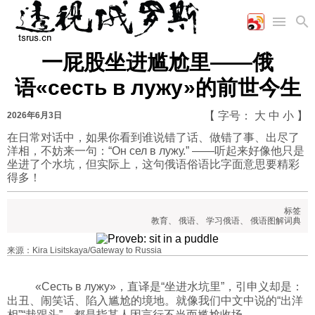
一屁股坐进尴尬里——俄
首页
空军
财经
文艺
图片新闻
语«сесть в лужу»的前世今生
海军
商业
教育
高清图片
国际
陆军
工业
美食
漫画
【 字号：
大
中
小
】
2026年6月3日
军事合作
能源
娱乐
视频
在日常对话中，如果你看到谁说错了话、做错了事、出尽了
洋相，不妨来一句：“Он сел в лужу.” ——听起来好像他只是
农业
图表
时政
坐进了个水坑，但实际上，这句俄语俗语比字面意思要精彩
得多！
军事
标签
教育
、
俄语
、
学习俄语
、
俄语图解词典
评论
来源：Kira Lisitskaya/Gateway to Russia
«Сесть в лужу»，直译是“坐进水坑里”，引申义却是：
经济
出丑、闹笑话、陷入尴尬的境地。就像我们中文中说的“出洋
相”“栽跟头”，都是指某人因言行不当而尴尬收场。