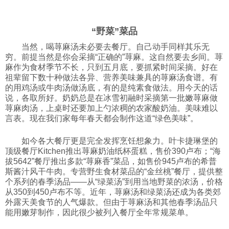
科技
“野菜”菜品
社会
当然，喝荨麻汤未必要去餐厅。自己动手同样其乐无
穷。前提当然是你会采摘“正确的”荨麻。这自然要去乡间。荨
麻作为食材季节不长，只到五月底，要抓紧时间采摘。好在
祖辈留下数十种做法各异、营养美味兼具的荨麻汤食谱。有
文化
的用鸡汤或牛肉汤做汤底，有的是纯素食做法。用今天的话
说，各取所好。奶奶总是在冰雪初融时采摘第一批嫩荨麻做
荨麻肉汤，上桌时还要加上勺浓稠的农家酸奶油。美味难以
历史
言表。现在我们家每年春天都会制作这道“绿色美味”。
如今各大餐厅更是完全发挥烹饪想象力。叶卡捷琳堡的
体育
顶级餐厅Kitchen推出荨麻奶油纸杯蛋糕，售价390卢布；“海
拔5642”餐厅推出多款“荨麻香”菜品，如售价945卢布的希普
斯酱汁风干牛肉。专营野生食材菜品的“金丝桃”餐厅，提供整
旅游
个系列的春季汤品——从“绿菜汤”到用当地野菜的浓汤，价格
从350到450卢布不等。近年，荨麻汤和绿菜汤还成为各类郊
外露天美食节的人气爆款。但由于荨麻汤和其他春季汤品只
视听
能用嫩芽制作，因此很少被列入餐厅全年常规菜单。