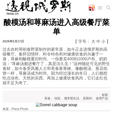
酸模汤和荨麻汤进入高级餐厅菜
首页
空军
财经
文艺
图片新闻
单
海军
商业
教育
高清图片
国际
陆军
工业
美食
漫画
【 字号：
大
中
小
】
2026年5月17日
军事合作
能源
娱乐
视频
过去农村用初春野菜制作的家常菜，如今正走进俄罗斯的高
级餐厅。集怀旧情怀、时令特色和对健康饮食的兴趣于一
农业
图表
时政
身，荨麻和酸模重归时尚。一份要卖400到1000卢布。奶奶
说：“荨麻汤都进餐厅了，真是活久见！”这种随处可见的野生
食材，如今备受风雅人士和美食家青睐。像酸模汤、葱花馅
军事
饼一样，荨麻汤成为时尚。因为经过漫长的冬日，人们都想
吃点绿色、天然的东西。再加上健康饮食风尚，它们走红也
就不足为奇了。
评论
标签
美食
、
传统
、
俄罗斯生活
、
莫斯科
、
食用产品
经济
来源：Press Photo