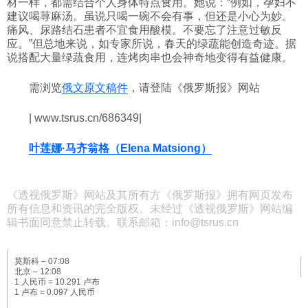
材一样，都需结合个人身体特点食用。她说：“例如，孕妇不
建议喝荨麻汤。虽说只喝一碗不会有事，但还是小心为妙。
痛风、尿路结石患者不宜食用酸模。不要忘了注意过敏反
应。”但总地来说，如专家所说，春天的绿蔬能创造奇迹。据
说搭配大量绿蔬食用，连烤肉串也会神奇地变得有益健康。
需浏览
俄文原文稿件
，请登陆《俄罗斯报》网站
| www.tsrus.cn/686349|
叶莲娜·马齐翁格（Elena Matsiong）
《透视俄罗斯》网站及其所有方《俄罗斯报》拥有网页发布
所有信息和资讯的完全版权。未经过《透视俄罗斯》网站编
辑书面同意禁止转载。联系邮箱：info@tsrus.cn
莫斯科 –
07:08
北京 –
12:08
1 人民币 = 10.291 卢布
1 卢布 = 0.097 人民币