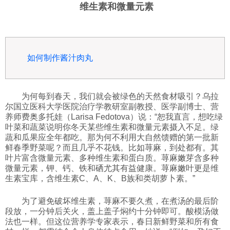
维生素和微量元素
如何制作酱汁肉丸
为何每到春天，我们就会被绿色的天然食材吸引？乌拉
尔国立医科大学医院治疗学教研室副教授、医学副博士、营
养师费奥多托娃（Larisa Fedotova）说：“恕我直言，想吃绿
叶菜和蔬菜说明你冬天某些维生素和微量元素摄入不足。绿
蔬和瓜果应全年都吃。那为何不利用大自然馈赠的第一批新
鲜春季野菜呢？而且几乎不花钱。比如荨麻，到处都有。其
叶片富含微量元素、多种维生素和蛋白质。荨麻嫩芽含多种
微量元素，钾、钙、铁和硒尤其有益健康。荨麻嫩叶更是维
生素宝库，含维生素C、A、K、B族和类胡萝卜素。”
为了避免破坏维生素，荨麻不要久煮，在煮汤的最后阶
段放，一分钟后关火，盖上盖子焖约十分钟即可。酸模汤做
法也一样。但这位营养学专家表示，春日新鲜野菜和所有食