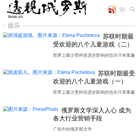
娱乐
首页
空军
财经
文艺
图片新闻
苏联时期最
海军
商业
教育
高清图片
受欢迎的八个儿童游戏（二）
国际
陆军
工业
美食
漫画
世界上最少受科技进步影响的也许只有童趣
军事合作
能源
娱乐
视频
农业
图表
时政
苏联时期最受
欢迎的八个儿童游戏（一）
军事
世界上最少受科技进步影响的也许只有童趣
评论
俄罗斯文学深入人心 成为
各大行业营销手段
经济
广告中的俄罗斯文学