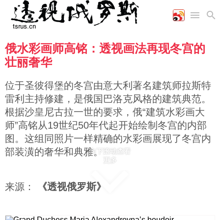
俄水彩画师高铭：透视画法再现冬宫的
首页
空军
财经
文艺
图片新闻
壮丽奢华
海军
商业
教育
高清图片
国际
陆军
工业
美食
漫画
位于圣彼得堡的冬宫由意大利著名建筑师拉斯特
军事合作
能源
娱乐
视频
雷利主持修建，是俄国巴洛克风格的建筑典范。
农业
图表
时政
根据沙皇尼古拉一世的要求，俄“建筑水彩画大
师”高铭从19世纪50年代起开始绘制冬宫的内部
图。这组同照片一样精确的水彩画展现了冬宫内
军事
部装潢的奢华和典雅。
向下滚动查看
更多
评论
来源：
《透视俄罗斯》
经济