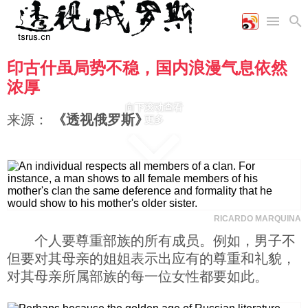
印古什虽局势不稳，国内浪漫气息依然
首页
空军
财经
文艺
图片新闻
浓厚
海军
商业
教育
高清图片
向下滚动查看
国际
陆军
工业
美食
漫画
来源：
《透视俄罗斯》
更多
军事合作
能源
娱乐
视频
农业
图表
时政
军事
RICARDO MARQUINA
个人要尊重部族的所有成员。例如，男子不
评论
但要对其母亲的姐姐表示出应有的尊重和礼貌，
对其母亲所属部族的每一位女性都要如此。
经济