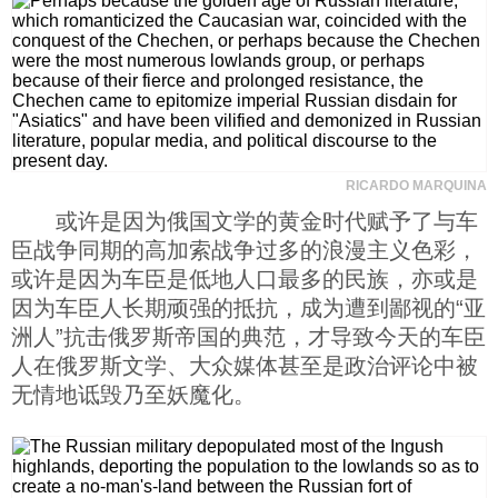
科技
社会
文化
RICARDO MARQUINA
或许是因为俄国文学的黄金时代赋予了与车
历史
臣战争同期的高加索战争过多的浪漫主义色彩，
或许是因为车臣是低地人口最多的民族，亦或是
因为车臣人长期顽强的抵抗，成为遭到鄙视的“亚
体育
洲人”抗击俄罗斯帝国的典范，才导致今天的车臣
人在俄罗斯文学、大众媒体甚至是政治评论中被
旅游
无情地诋毁乃至妖魔化。
视听