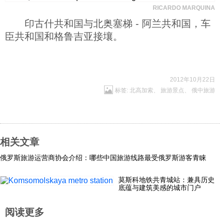
RICARDO MARQUINA
印古什共和国与北奥塞梯 - 阿兰共和国，车
臣共和国和格鲁吉亚接壤。
2012年10月22日
标签:
北高加索
、
旅游景点
、
俄中旅游
相关文章
俄罗斯旅游运营商协会介绍：哪些中国旅游线路最受俄罗斯游客青睐
莫斯科地铁共青城站：兼具历史
底蕴与建筑美感的城市门户
阅读更多