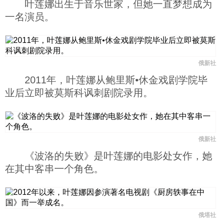
叶莲娜出生于音乐世家，但她一直梦想成为
科技
一名演员。
社会
俄新社
文化
2011年，叶莲娜从鲍里斯•休金戏剧学院毕
业后立即被莫斯科讽刺剧院录用。
历史
体育
俄新社
《波洛的失败》是叶莲娜的电影处女作，她
在其中客串一个角色。
旅游
视听
俄塔社