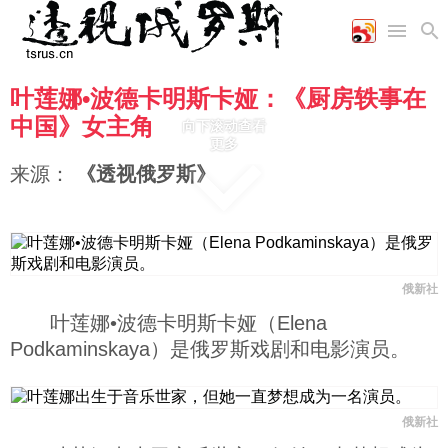
叶莲娜•波德卡明斯卡娅：《厨房轶事在
首页
空军
财经
文艺
图片新闻
中国》女主角
向下滚动查看
海军
商业
教育
高清图片
更多
国际
陆军
工业
美食
漫画
来源：
《透视俄罗斯》
军事合作
能源
娱乐
视频
农业
图表
时政
军事
俄新社
叶莲娜•波德卡明斯卡娅（Elena
Podkaminskaya）是俄罗斯戏剧和电影演员。
评论
经济
俄新社