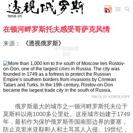
在顿河畔罗斯托夫感受哥萨克风情
首页
空军
财经
文艺
图片新闻
海军
商业
教育
高清图片
来源：
《透视俄罗斯》
国际
陆军
工业
美食
漫画
向下滚动查看
更多
军事合作
能源
娱乐
视频
农业
图表
时政
军事
NIKOLAY KOROLYOFF
评论
俄罗斯最大的城市之一顿河畔罗斯托夫位于
莫斯科以南1000多公里处。这座城市始建于1749
年，最初作为保护俄罗斯帝国南部边界的要塞，
经济
防止克里米亚鞑靼人和土耳其人入侵。19世纪，