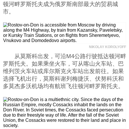
顿河畔罗斯托夫成为俄罗斯南部最大的贸易城
科技
市。
社会
文化
NIKOLAY KOROLYOFF
从莫斯科出发，可沿M4公路行驶抵达顿河畔
历史
罗斯托夫。如果乘坐火车，可从喀山火车站、巴
维列茨火车站或库尔斯克火车站出发前往。如果
选择飞机出行，莫斯科谢列梅捷沃、伏努科沃和
体育
多莫杰多沃机场均有航班飞往顿河畔罗斯托夫。
旅游
视听