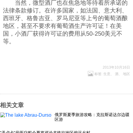
当然，微型酒厂也在焦急地等待着所承诺的
法律条款修订。在许多国家，如法国、意大利、
西班牙、格鲁吉亚、罗马尼亚等上号的葡萄酒酿
地区，甚至不要求有葡萄酒生产许可证！在美
国，小酒厂获得许可证的费用从50-250美元不
等。
2013年10月16日
标签:
生意
、
酒
、
地区
相关文章
俄罗斯夏季旅游攻略：克拉斯诺达尔边疆
区游
"圣卢卡"号医疗船今夏将巡诊尤格拉地区偏远乡村