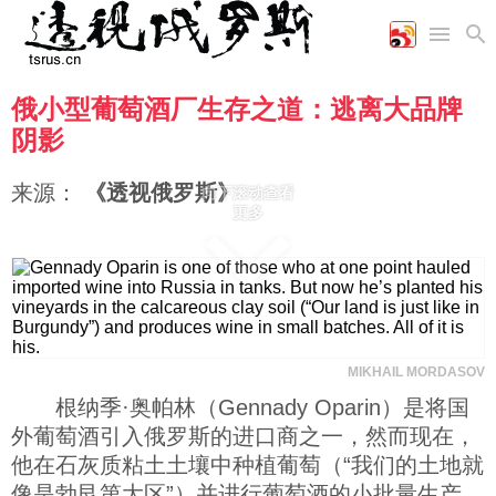
俄小型葡萄酒厂生存之道：逃离大品牌
首页
空军
财经
文艺
图片新闻
阴影
海军
商业
教育
高清图片
国际
陆军
工业
美食
漫画
来源：
《透视俄罗斯》
向下滚动查看
军事合作
能源
娱乐
视频
更多
农业
图表
时政
军事
MIKHAIL MORDASOV
评论
根纳季·奥帕林（Gennady Oparin）是将国
外葡萄酒引入俄罗斯的进口商之一，然而现在，
经济
他在石灰质粘土土壤中种植葡萄（“我们的土地就
像是勃艮第大区”）并进行葡萄酒的小批量生产。