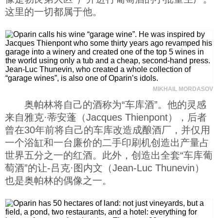
这里的一切都属于他。
科技
社会
文化
MIKHAIL MORDASOV
奥帕林将自己的酒称为“车库酒”。他的灵感
历史
来自雅克·蒂安蓬（Jacques Thienpont），后者
曾在30年前将自己的车库改造成酿酒厂，并仅用
体育
一个浴缸和一台廉价的二手印刷机创造出产量占
世界五分之一的红酒。此外，创造出全套“车库葡
萄酒”的让-吕克·图内文（Jean-Luc Thunevin）
旅游
也是奥帕林的偶像之一。
视听