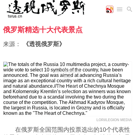
俄罗斯精选十大代表景点
首页
空军
财经
文艺
图片新闻
海军
商业
教育
高清图片
来源：
《透视俄罗斯》
国际
陆军
工业
美食
漫画
军事合作
能源
娱乐
视频
农业
图表
时政
向下滚动查看
更多
军事
评论
LORI/LEGION MEDIA
经济
在俄罗斯全国范围内投票选出的10个代表性