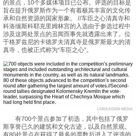
的景点，10个多媒体项目已公布。评选的目标是
科技
旨在提升俄罗斯作为一个有着极其丰富的文化传
承和自然资源的国家形象。 //车臣之心清真寺和
科洛缅斯科耶克里姆林宫的入选由于参选过程中
社会
涉及这两处景点的丑闻而事先就透露出来了。位
于格罗兹尼的卡德罗夫清真寺是俄罗斯最大的清
文化
真寺，也被正式称为“车臣之心”。
历史
体育
旅游
LORI/LEGION MEDIA
有700个景点参加了初选，其中包括了俄罗
视听
斯享誉已久的建筑和文化古迹，以及自然景观。
有80处景点在获得了最多的票数后进入了评选的