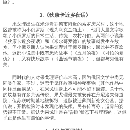
臣》。
3.《狄康卡近乡夜话》
果戈理出生在米尔哥罗德市附近的索罗庆采村，这个地
区曾被称为小俄罗斯（现为乌克兰领土）。他用大量文字歌
颂了小俄罗斯的日常生活、传统、农村习俗。其两部小说集
《狄康卡近乡夜话》和《米尔哥罗德》的故事就发生在故
乡。但小俄罗斯人认为果戈理过于俄罗斯化，因此并不喜欢
他。这部小说集中既有恐怖故事（《五月的夜》《可怕的复
仇》），又有快乐故事（《圣诞节前夜》），但都与鬼怪有
关。
同时代的人对果戈理评价非常高，因为俄国文学中尚无
同类作家。不过，迷恋于鬼怪故事和神秘事物（其他作品中
同样显而易见），在果戈理身上不可能不留下痕迹。关于他
的坟墓有许多荒诞传说。果戈理最先被安葬在丹尼洛夫修道
院，但苏联时期墓地被拆毁，遗骸被迁葬到新处女公墓。据
传说，开棺检验时未发现他的头颅。另有传言称，遗骨的姿
势很不正常。据认为果戈理是在“昏睡”状态下被埋葬的，这似
乎正是他生前最怕的事情。