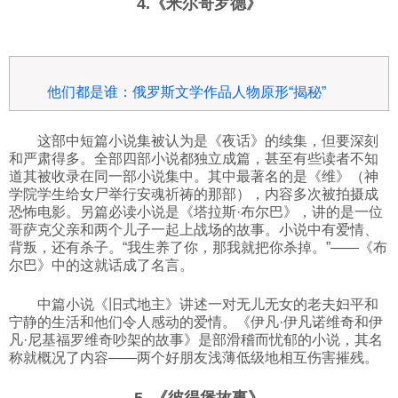
4.《米尔哥罗德》
他们都是谁：俄罗斯文学作品人物原形“揭秘”
这部中短篇小说集被认为是《夜话》的续集，但要深刻
和严肃得多。全部四部小说都独立成篇，甚至有些读者不知
道其被收录在同一部小说集中。其中最著名的是《维》（神
学院学生给女尸举行安魂祈祷的那部），内容多次被拍摄成
恐怖电影。另篇必读小说是《塔拉斯·布尔巴》，讲的是一位
哥萨克父亲和两个儿子一起上战场的故事。小说中有爱情、
背叛，还有杀子。“我生养了你，那我就把你杀掉。”——《布
尔巴》中的这就话成了名言。
中篇小说《旧式地主》讲述一对无儿无女的老夫妇平和
宁静的生活和他们令人感动的爱情。《伊凡·伊凡诺维奇和伊
凡·尼基福罗维奇吵架的故事》是部滑稽而忧郁的小说，其名
称就概况了内容——两个好朋友浅薄低级地相互伤害摧残。