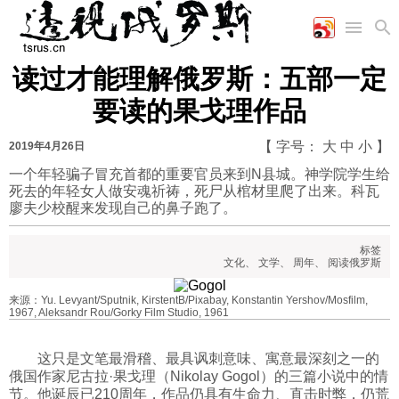
读过才能理解俄罗斯：五部一定
首页
空军
财经
文艺
图片新闻
要读的果戈理作品
海军
商业
教育
高清图片
国际
陆军
工业
美食
漫画
【 字号：
大
中
小
】
2019年4月26日
军事合作
能源
娱乐
视频
一个年轻骗子冒充首都的重要官员来到N县城。神学院学生给
死去的年轻女人做安魂祈祷，死尸从棺材里爬了出来。科瓦
农业
图表
时政
廖夫少校醒来发现自己的鼻子跑了。
标签
军事
文化
、
文学
、
周年
、
阅读俄罗斯
来源：Yu. Levyant/Sputnik, KirstentB/Pixabay, Konstantin Yershov/Mosfilm,
评论
1967, Aleksandr Rou/Gorky Film Studio, 1961
这只是文笔最滑稽、最具讽刺意味、寓意最深刻之一的
经济
俄国作家尼古拉·果戈理（Nikolay Gogol）的三篇小说中的情
节。他诞辰已210周年，作品仍具有生命力、直击时弊，仍荒