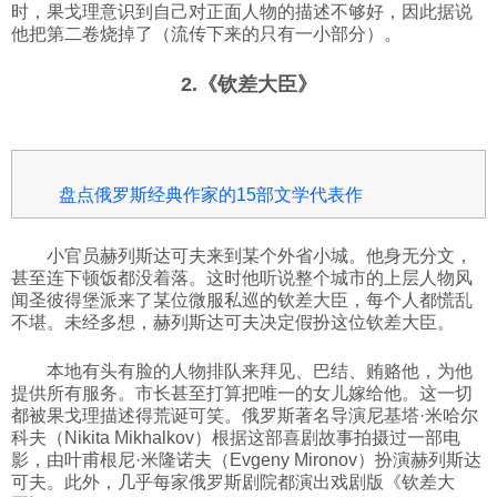
时，果戈理意识到自己对正面人物的描述不够好，因此据说
他把第二卷烧掉了（流传下来的只有一小部分）。
2.《钦差大臣》
盘点俄罗斯经典作家的15部文学代表作
小官员赫列斯达可夫来到某个外省小城。他身无分文，
甚至连下顿饭都没着落。这时他听说整个城市的上层人物风
闻圣彼得堡派来了某位微服私巡的钦差大臣，每个人都慌乱
不堪。未经多想，赫列斯达可夫决定假扮这位钦差大臣。
本地有头有脸的人物排队来拜见、巴结、贿赂他，为他
提供所有服务。市长甚至打算把唯一的女儿嫁给他。这一切
都被果戈理描述得荒诞可笑。俄罗斯著名导演尼基塔·米哈尔
科夫（Nikita Mikhalkov）根据这部喜剧故事拍摄过一部电
影，由叶甫根尼·米隆诺夫（Evgeny Mironov）扮演赫列斯达
可夫。此外，几乎每家俄罗斯剧院都演出戏剧版《钦差大