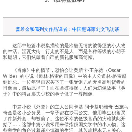
5. 《彼得堡故事》
普希金和佩列文作品译者：中国翻译家刘文飞访谈
这部中短篇小说集描绘的是冷酷无情的彼得堡的小人物
的生活。涅瓦大街上行走的不是人，而是各种等级的小胡子
和腮胡，它们炫耀着自己的新礼服和高筒帽。
《肖像》中的情节，恐怕会让奥斯卡·王尔德（Oscar
Wilde）的小说《道林·格雷的画像》中的主人公道林·格雷感
到妒忌。一位年轻画家买下了一张受诅咒的无名高利贷者的
肖像画，最后疯掉了！而在圣彼得堡，人们为幻像故事《鼻
子》中的科瓦廖夫少校的鼻子做了一尊雕像。
中篇小说《外套》的主人公阿卡基·阿卡基耶维奇·巴施马
奇金是名小公务员，一辈子都在抄写公文。他用毕生积蓄买
了件新外套，却被偷了。这位不幸的低级官员的灾难就此开
始了……这部中篇小说常用来借指俄国文学中的小人物。这
些卑微的角色过着谨小慎微的生活，其苦难根本无人关心。