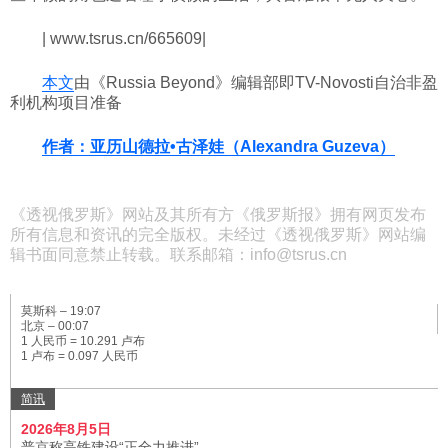
| www.tsrus.cn/665609|
本文
由《Russia Beyond》编辑部即TV-Novosti自治非盈
利机构项目准备
作者：亚历山德拉•古泽娃（Alexandra Guzeva）
《透视俄罗斯》网站及其所有方《俄罗斯报》拥有网页发布
所有信息和资讯的完全版权。未经过《透视俄罗斯》网站编
辑书面同意禁止转载。联系邮箱：info@tsrus.cn
莫斯科 –
19:07
北京 –
00:07
1 人民币 = 10.291 卢布
1 卢布 = 0.097 人民币
简讯
2026年8月5日
普京称高铁建设“正全力推进”