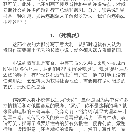
诞可笑。此外，他还刻画了俄罗斯性格中的许多特点，对俄
科技
罗斯社会的许多问题进行了总结和讽刺。总之，读果戈理的
书是一种乐趣。如果您想深入了解俄罗斯人，我们向您强烈
推荐这些书。
社会
1. 《死魂灵》
这部小说的大部分写于意大利，从那时起就有人认为，
文化
俄国作家要写出优秀的长篇小说，就必须从远方遥望祖国。
小说的情节非常离奇。中等官员乞乞科夫来到外省城市
历史
NN拜访各位地主，从他们那里收购“死魂灵”。“魂灵”是地主对
农奴的称呼。有些农奴死后尚未注销户口，他们对地主没有
任何用处，乞乞科夫为获得社会地位，需要拥有尽可能多的
体育
农奴，无论是死是活。
作家本人将小说体裁定为“长诗”，显然是因为其中有许多
旅游
抒情插话和对俄国命运的思考。“罗斯，你不是这样的吗？就
像风驰电掣的三驾马车，飞奔向前？”这部小说果戈理本来计
划写三卷。流传到今天的第一卷写得很成功，语言生动、诙
视听
谐可笑，描写了俄罗斯性格的所有劣根性，侵吞公款、索贿
行贿、虚情假意（还有糟糕的道路！）。然而，写作第二卷