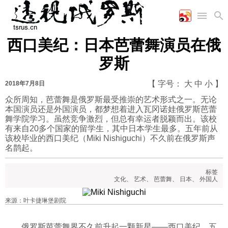
西口美纪：日本芭蕾舞演员在俄
首页
空军
财经
文艺
图片新闻
罗斯
海军
商业
教育
高清图片
国际
陆军
工业
美食
漫画
【 字号：
大
中
小
】
2018年7月8日
军事合作
能源
娱乐
视频
众所周知，芭蕾舞是俄罗斯最受推崇的艺术形式之一。无论
本国演员还是外国演员，都梦想着进入瓦冈诺娃俄罗斯芭蕾
农业
图表
时政
舞学院学习。虽然竞争激烈，但总有幸运者脱颖而出。该校
有来自20多个国家的留学生，其中日本学生最多。五年前从
该校毕业的西口美纪（Miki Nishiguchi）不久前在俄罗斯声
军事
名鹊起。
标签
评论
文化
、
艺术
、
芭蕾舞
、
日本
、
外国人
来源：叶卡捷琳堡剧院
经济
俄罗斯芭蕾舞界不久前升起一颗新星——西口美纪。五