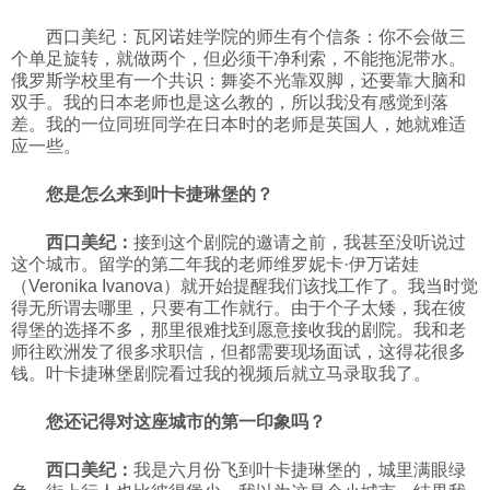
西口美纪：瓦冈诺娃学院的师生有个信条：你不会做三
个单足旋转，就做两个，但必须干净利索，不能拖泥带水。
俄罗斯学校里有一个共识：舞姿不光靠双脚，还要靠大脑和
双手。我的日本老师也是这么教的，所以我没有感觉到落
差。我的一位同班同学在日本时的老师是英国人，她就难适
应一些。
您是怎么来到叶卡捷琳堡的？
西口美纪：
接到这个剧院的邀请之前，我甚至没听说过
这个城市。留学的第二年我的老师维罗妮卡·伊万诺娃
（Veronika Ivanova）就开始提醒我们该找工作了。我当时觉
得无所谓去哪里，只要有工作就行。由于个子太矮，我在彼
得堡的选择不多，那里很难找到愿意接收我的剧院。我和老
师往欧洲发了很多求职信，但都需要现场面试，这得花很多
钱。叶卡捷琳堡剧院看过我的视频后就立马录取我了。
您还记得对这座城市的第一印象吗？
西口美纪：
我是六月份飞到叶卡捷琳堡的，城里满眼绿