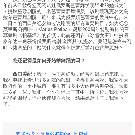
年前从圣彼得堡瓦冈诺娃俄罗斯芭蕾舞学院毕业的她成为叶
科技
卡捷琳堡歌剧院的一名芭蕾舞群舞演员。该剧院现更名为乌
拉尔芭蕾舞剧院，近年来成为俄罗斯芭蕾舞的发展中心。来
自日本的西口美纪参加过该剧院的所有重要剧目，如为纪念
社会
莫里斯·珀蒂帕（Marius Petipa）诞辰200周年特别编排的三
幕舞剧《帕基塔》的首演，此前还因在《冰雪女王》中扮演
格尔达一角获得俄罗斯戏剧“金面具”奖提名。美纪是怎样来到
文化
叶卡捷琳堡的。她为什么觉得在俄罗斯学习芭蕾舞更好？
您还记得是如何开始学舞蹈的吗？
历史
西口美纪：
我小时候非常好动，经常在街上跑来跑去。
我在电视上看过很多剧院的演出，觉得非常喜欢。我家在大
体育
阪附件的一个小城市，那里有很多不大的芭蕾舞学校。大概
三岁的时候，我和一个小伙伴上了其中一所学校。我很喜欢
那里的课程，但小伙伴却不喜欢。结果她离开了，我留下
旅游
了。
视听
艺术沙龙：源自俄罗斯的中国芭蕾