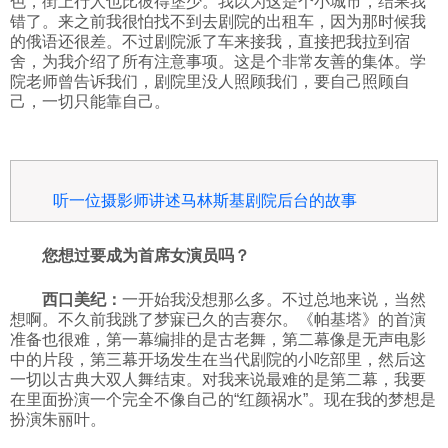
色，街上行人也比彼得堡少。我以为这是个小城市，结果我
错了。来之前我很怕找不到去剧院的出租车，因为那时候我
的俄语还很差。不过剧院派了车来接我，直接把我拉到宿
舍，为我介绍了所有注意事项。这是个非常友善的集体。学
院老师曾告诉我们，剧院里没人照顾我们，要自己照顾自
己，一切只能靠自己。
听一位摄影师讲述马林斯基剧院后台的故事
您想过要成为首席女演员吗？
西口美纪：
一开始我没想那么多。不过总地来说，当然
想啊。不久前我跳了梦寐已久的吉赛尔。《帕基塔》的首演
准备也很难，第一幕编排的是古老舞，第二幕像是无声电影
中的片段，第三幕开场发生在当代剧院的小吃部里，然后这
一切以古典大双人舞结束。对我来说最难的是第二幕，我要
在里面扮演一个完全不像自己的“红颜祸水”。现在我的梦想是
扮演朱丽叶。