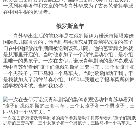
一系列科学著作和文章的作者肖苏华成为了古典芭蕾舞学派
科技
在中国生根的见证者。
俄罗斯童年
社会
肖苏华出生后的前13年是在俄罗斯伊万诺沃市斯塔索娃
国际孤儿院度过的，他当时与毛泽东及其最亲密战友的孩子
文化
们在中国解放战争期间被送到该孤儿院。他的芭蕾舞之路就
是从那里开启的。当时他参加了一个韵律运动小组，是小组
里唯一的男孩子。一次在去伊万诺沃青年剧场的集体参观活
动中肖苏华看到“孩子们跳俄罗斯的三套马车，三个女孩子和
历史
一个男孩子，三匹马和一个马车夫。当时深深触动了我，于
是我就加入了韵律节奏小组。1950年我通过了报考莫斯科舞
蹈学校的考试。当时我13岁”。
体育
旅游
一次在去伊万诺沃青年剧场的集体参观活动中肖苏华看到“孩子们跳俄
罗斯的三套马车，三个女孩子和一个男孩子，三匹马和一个马车夫。”
视听