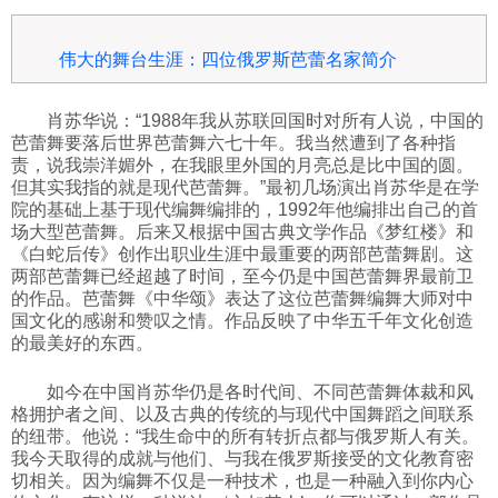
伟大的舞台生涯：四位俄罗斯芭蕾名家简介
肖苏华说：“1988年我从苏联回国时对所有人说，中国的
芭蕾舞要落后世界芭蕾舞六七十年。我当然遭到了各种指
责，说我崇洋媚外，在我眼里外国的月亮总是比中国的圆。
但其实我指的就是现代芭蕾舞。”最初几场演出肖苏华是在学
院的基础上基于现代编舞编排的，1992年他编排出自己的首
场大型芭蕾舞。后来又根据中国古典文学作品《梦红楼》和
《白蛇后传》创作出职业生涯中最重要的两部芭蕾舞剧。这
两部芭蕾舞已经超越了时间，至今仍是中国芭蕾舞界最前卫
的作品。芭蕾舞《中华颂》表达了这位芭蕾舞编舞大师对中
国文化的感谢和赞叹之情。作品反映了中华五千年文化创造
的最美好的东西。
如今在中国肖苏华仍是各时代间、不同芭蕾舞体裁和风
格拥护者之间、以及古典的传统的与现代中国舞蹈之间联系
的纽带。他说：“我生命中的所有转折点都与俄罗斯人有关。
我今天取得的成就与他们、与我在俄罗斯接受的文化教育密
切相关。因为编舞不仅是一种技术，也是一种融入到你内心