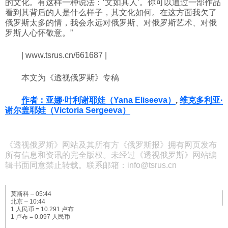
的文化。有这样一种说法：‘文如其人’。你可以通过一部作品
看到其背后的人是什么样子，其文化如何。在这方面我欠了
俄罗斯太多的情，我会永远对俄罗斯、对俄罗斯艺术、对俄
罗斯人心怀敬意。”
| www.tsrus.cn/661687 |
本文为《透视俄罗斯》专稿
作者：亚娜·叶利谢耶娃（Yana Eliseeva）
,
维克多利亚·
谢尔盖耶娃（Victoria Sergeeva）
《透视俄罗斯》网站及其所有方《俄罗斯报》拥有网页发布
所有信息和资讯的完全版权。未经过《透视俄罗斯》网站编
辑书面同意禁止转载。联系邮箱：info@tsrus.cn
莫斯科 –
05:44
北京 –
10:44
1 人民币 = 10.291 卢布
1 卢布 = 0.097 人民币