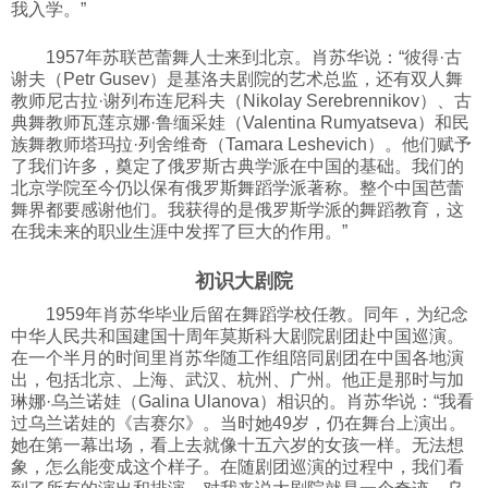
我入学。”
1957年苏联芭蕾舞人士来到北京。肖苏华说：“彼得·古
谢夫（Petr Gusev）是基洛夫剧院的艺术总监，还有双人舞
教师尼古拉·谢列布连尼科夫（Nikolay Serebrennikov）、古
典舞教师瓦莲京娜·鲁缅采娃（Valentina Rumyatseva）和民
族舞教师塔玛拉·列舍维奇（Tamara Leshevich）。他们赋予
了我们许多，奠定了俄罗斯古典学派在中国的基础。我们的
北京学院至今仍以保有俄罗斯舞蹈学派著称。整个中国芭蕾
舞界都要感谢他们。我获得的是俄罗斯学派的舞蹈教育，这
在我未来的职业生涯中发挥了巨大的作用。”
初识大剧院
1959年肖苏华毕业后留在舞蹈学校任教。同年，为纪念
中华人民共和国建国十周年莫斯科大剧院剧团赴中国巡演。
在一个半月的时间里肖苏华随工作组陪同剧团在中国各地演
出，包括北京、上海、武汉、杭州、广州。他正是那时与加
琳娜·乌兰诺娃（Galina Ulanova）相识的。肖苏华说：“我看
过乌兰诺娃的《吉赛尔》。当时她49岁，仍在舞台上演出。
她在第一幕出场，看上去就像十五六岁的女孩一样。无法想
象，怎么能变成这个样子。在随剧团巡演的过程中，我们看