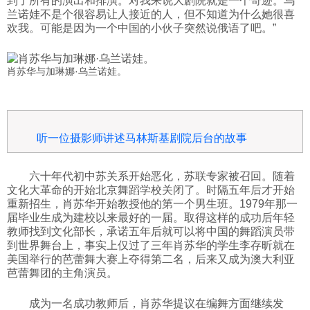
到了所有的演出和排演。对我来说大剧院就是一个奇迹。乌
兰诺娃不是个很容易让人接近的人，但不知道为什么她很喜
欢我。可能是因为一个中国的小伙子突然说俄语了吧。”
肖苏华与加琳娜·乌兰诺娃。
听一位摄影师讲述马林斯基剧院后台的故事
六十年代初中苏关系开始恶化，苏联专家被召回。随着
文化大革命的开始北京舞蹈学校关闭了。时隔五年后才开始
重新招生，肖苏华开始教授他的第一个男生班。1979年那一
届毕业生成为建校以来最好的一届。取得这样的成功后年轻
教师找到文化部长，承诺五年后就可以将中国的舞蹈演员带
到世界舞台上，事实上仅过了三年肖苏华的学生李存昕就在
美国举行的芭蕾舞大赛上夺得第二名，后来又成为澳大利亚
芭蕾舞团的主角演员。
成为一名成功教师后，肖苏华提议在编舞方面继续发