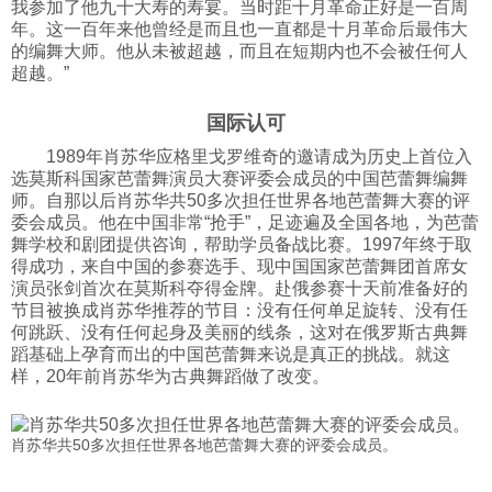
我参加了他九十大寿的寿宴。当时距十月革命正好是一百周
年。这一百年来他曾经是而且也一直都是十月革命后最伟大
的编舞大师。他从未被超越，而且在短期内也不会被任何人
超越。”
国际认可
1989年肖苏华应格里戈罗维奇的邀请成为历史上首位入
选莫斯科国家芭蕾舞演员大赛评委会成员的中国芭蕾舞编舞
师。自那以后肖苏华共50多次担任世界各地芭蕾舞大赛的评
委会成员。他在中国非常“抢手”，足迹遍及全国各地，为芭蕾
舞学校和剧团提供咨询，帮助学员备战比赛。1997年终于取
得成功，来自中国的参赛选手、现中国国家芭蕾舞团首席女
演员张剑首次在莫斯科夺得金牌。赴俄参赛十天前准备好的
节目被换成肖苏华推荐的节目：没有任何单足旋转、没有任
何跳跃、没有任何起身及美丽的线条，这对在俄罗斯古典舞
蹈基础上孕育而出的中国芭蕾舞来说是真正的挑战。就这
样，20年前肖苏华为古典舞蹈做了改变。
肖苏华共50多次担任世界各地芭蕾舞大赛的评委会成员。