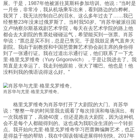
展。于是，1987年他被派往莫斯科参加培训。他说：“当时是
一月份，非常冷，我从机场乘车出来，看到路边的白桦树。
我哭了，我无法控制自己的泪水。这么多年过去了……我已
经整整23年没来过俄罗斯了。当时我50岁。”肖苏华被派往国
立卢纳察尔斯基戏剧艺术学院，每天在去艺术学院的路上他
都会去大剧院的售票处碰碰运气，希望能买到一张票。肖苏
华说：“票总是买不到，总是已售完。于是我鼓足勇气直奔大
剧院。我由于副教授和中国芭蕾舞艺术协会副主席的身份得
到了一张通行证。我在过道出示通行证，他们联系了一下尤
里·格里戈罗维奇（Yury Grigorovich），于是让我进去了。我
简直是太幸运了。我走到他跟前，张大了嘴巴。他也是！他
没料到我的俄语说得这么好。”
肖苏华与尤里·格里戈罗维奇。
格里戈罗维奇为肖苏华打开了大剧院的大门。肖苏华
说：“整整一年的时间里我去观看了每次排演和每场演出。有
一次我感冒了，高烧40度，但还是跑去大剧院，因为这种机
会不是每个人都能得到的。这也成为我职业生涯的一个转折
点。我开始向尤里·格里戈罗维奇学习芭蕾舞编舞艺术，也正
是得益于他的帮助，我在中国该领域进展得特别快。2017年