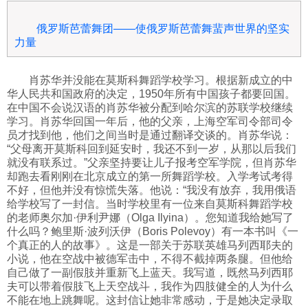
俄罗斯芭蕾舞团——使俄罗斯芭蕾舞蜚声世界的坚实
力量
肖苏华并没能在莫斯科舞蹈学校学习。根据新成立的中
华人民共和国政府的决定，1950年所有中国孩子都要回国。
在中国不会说汉语的肖苏华被分配到哈尔滨的苏联学校继续
学习。肖苏华回国一年后，他的父亲，上海空军司令部司令
员才找到他，他们之间当时是通过翻译交谈的。肖苏华说：
“父母离开莫斯科回到延安时，我还不到一岁，从那以后我们
就没有联系过。”父亲坚持要让儿子报考空军学院，但肖苏华
却跑去看刚刚在北京成立的第一所舞蹈学校。入学考试考得
不好，但他并没有惊慌失落。他说：“我没有放弃，我用俄语
给学校写了一封信。当时学校里有一位来自莫斯科舞蹈学校
的老师奥尔加·伊利尹娜（Olga Ilyina）。您知道我给她写了
什么吗？鲍里斯·波列沃伊（Boris Polevoy）有一本书叫《一
个真正的人的故事》。这是一部关于苏联英雄马列西耶夫的
小说，他在空战中被德军击中，不得不截掉两条腿。但他给
自己做了一副假肢并重新飞上蓝天。我写道，既然马列西耶
夫可以带着假肢飞上天空战斗，我作为四肢健全的人为什么
不能在地上跳舞呢。这封信让她非常感动，于是她决定录取