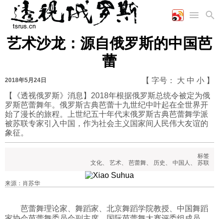
艺术沙龙：源自俄罗斯的中国芭
首页
空军
财经
文艺
图片新闻
蕾
海军
商业
教育
高清图片
国际
陆军
工业
美食
漫画
【 字号：
大
中
小
】
2018年5月24日
军事合作
能源
娱乐
视频
【《透视俄罗斯》消息】2018年根据俄罗斯总统令被定为俄
罗斯芭蕾舞年。俄罗斯古典芭蕾十九世纪中叶起在全世界开
农业
图表
时政
始了漫长的旅程。上世纪五十年代末俄罗斯古典芭蕾舞学派
被苏联专家引入中国，作为社会主义国家间人民伟大友谊的
象征。
军事
标签
文化
、
艺术
、
芭蕾舞
、
历史
、
中国人
、
苏联
评论
来源：肖苏华
经济
芭蕾舞理论家、舞蹈家、北京舞蹈学院教授、中国舞蹈
家协会芭蕾舞委员会副主席、国际芭蕾舞大赛评委组成员、