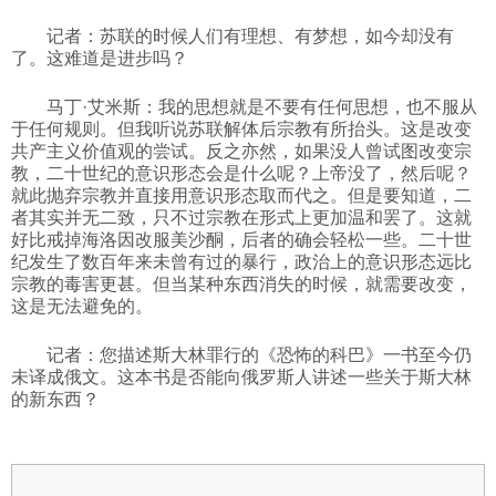
记者：苏联的时候人们有理想、有梦想，如今却没有
了。这难道是进步吗？
马丁·艾米斯：我的思想就是不要有任何思想，也不服从
于任何规则。但我听说苏联解体后宗教有所抬头。这是改变
共产主义价值观的尝试。反之亦然，如果没人曾试图改变宗
教，二十世纪的意识形态会是什么呢？上帝没了，然后呢？
就此抛弃宗教并直接用意识形态取而代之。但是要知道，二
者其实并无二致，只不过宗教在形式上更加温和罢了。这就
好比戒掉海洛因改服美沙酮，后者的确会轻松一些。二十世
纪发生了数百年来未曾有过的暴行，政治上的意识形态远比
宗教的毒害更甚。但当某种东西消失的时候，就需要改变，
这是无法避免的。
记者：您描述斯大林罪行的《恐怖的科巴》一书至今仍
未译成俄文。这本书是否能向俄罗斯人讲述一些关于斯大林
的新东西？