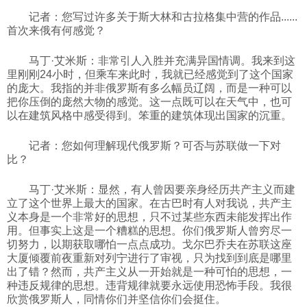
记者：您写过许多关于斯大林和古拉格集中营的作品......
科技
首次来俄有何感觉？
马丁·艾米斯：非常引人入胜并充满异国情调。我来到这
社会
里刚刚24小时，但乘车来此时，我就已经感觉到了这个国家
的庞大。我指的并非俄罗斯有多么幅员辽阔，而是一种可以
把你压倒的庞然大物的感觉。这一点既可以在天气中，也可
文化
以在建筑风格中感受得到。笨重的建筑体现出国家的沉重。
记者：您如何理解现代俄罗斯？可否与苏联做一下对
历史
比？
马丁·艾米斯：显然，有人曾因要亲身经历共产主义而建
体育
立了这个世界上最大的国家。在古巴时有人对我说，共产主
义本身是一个非常好的思想，只不过某些东西未能发挥出作
用。但事实上这是一个糟糕的思想。你们俄罗斯人曾穷尽一
旅游
切努力，以期获取哪怕一点点成功。戈尔巴乔夫在苏联这座
大厦倾覆前夜重新对列宁进行了审视，只为找到到底是哪里
出了错？然而，共产主义从一开始就是一种可怕的思想，一
视听
种违反规律的思想。违背规律就要永远使用恐怖手段。我很
欣赏俄罗斯人，同情你们并坚信你们会挺住。