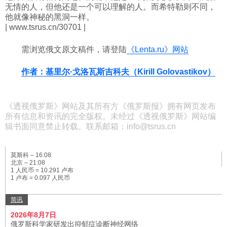
无情的人，但他还是一个可以理解的人。而希特勒则不同，
他就像神秘的黑洞一样。
|
www.tsrus.cn/30701
|
需浏览俄文原文稿件，请登陆
《Lenta.ru》网站
作者：基里尔·戈洛瓦斯吉科夫（Kirill Golovastikov）
《透视俄罗斯》网站及其所有方《俄罗斯报》拥有网页发布
所有信息和资讯的完全版权。未经过《透视俄罗斯》网站编
辑书面同意禁止转载。联系邮箱：info@tsrus.cn
莫斯科 –
16:08
北京 –
21:08
1 人民币 = 10.291 卢布
1 卢布 = 0.097 人民币
简讯
2026年8月7日
俄罗斯科学家研发出抑郁症诊断神经网络