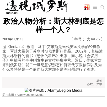
政治人物分析：斯大林到底是怎
首页
空军
财经
文艺
图片新闻
样一个人？
海军
商业
教育
高清图片
国际
陆军
工业
美食
漫画
【 字号：
大
中
小
】
2013年12月10日
军事合作
能源
娱乐
视频
据《lenta.ru》报道，马丁·艾米斯是当代英国文学的经典作
家，写过大量关于苏联时期俄罗斯的作品。2002年，其描述
农业
图表
时政
斯大林罪行的新书《恐怖的科巴》出版，而小说《会议房
子》中描写的事件则发生在古拉格集中营。近日，作家首次
来到俄罗斯并就二十世纪意识形态如何取代宗教信仰以及为
军事
什么希特勒是一个谜而斯大林却不是等问题进行了阐述。
标签
评论
苏联
、
文学
图片来源：Alamy/Legion Media
经济