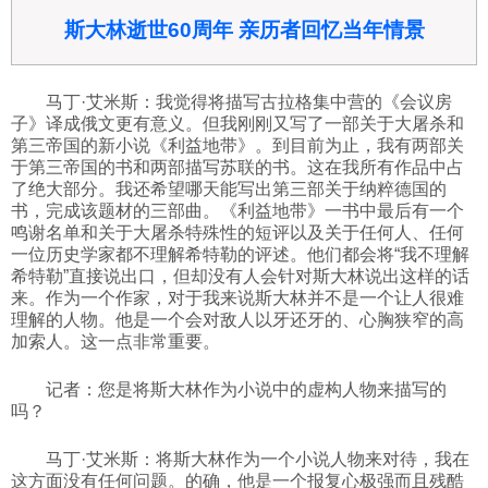
斯大林逝世60周年 亲历者回忆当年情景
马丁·艾米斯：我觉得将描写古拉格集中营的《会议房
子》译成俄文更有意义。但我刚刚又写了一部关于大屠杀和
第三帝国的新小说《利益地带》。到目前为止，我有两部关
于第三帝国的书和两部描写苏联的书。这在我所有作品中占
了绝大部分。我还希望哪天能写出第三部关于纳粹德国的
书，完成该题材的三部曲。《利益地带》一书中最后有一个
鸣谢名单和关于大屠杀特殊性的短评以及关于任何人、任何
一位历史学家都不理解希特勒的评述。他们都会将“我不理解
希特勒”直接说出口，但却没有人会针对斯大林说出这样的话
来。作为一个作家，对于我来说斯大林并不是一个让人很难
理解的人物。他是一个会对敌人以牙还牙的、心胸狭窄的高
加索人。这一点非常重要。
记者：您是将斯大林作为小说中的虚构人物来描写的
吗？
马丁·艾米斯：将斯大林作为一个小说人物来对待，我在
这方面没有任何问题。的确，他是一个报复心极强而且残酷