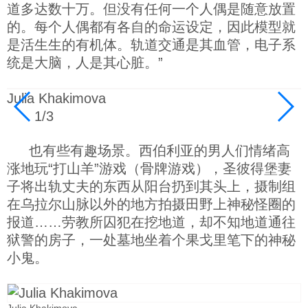
道多达数十万。但没有任何一个人偶是随意放置
的。每个人偶都有各自的命运设定，因此模型就
是活生生的有机体。轨道交通是其血管，电子系
统是大脑，人是其心脏。”
Julia Khakimova
J
1
/
3
也有些有趣场景。西伯利亚的男人们情绪高
涨地玩“打山羊”游戏（骨牌游戏），圣彼得堡妻
子将出轨丈夫的东西从阳台扔到其头上，摄制组
在乌拉尔山脉以外的地方拍摄田野上神秘怪圈的
报道……劳教所囚犯在挖地道，却不知地道通往
狱警的房子，一处墓地坐着个果戈里笔下的神秘
小鬼。