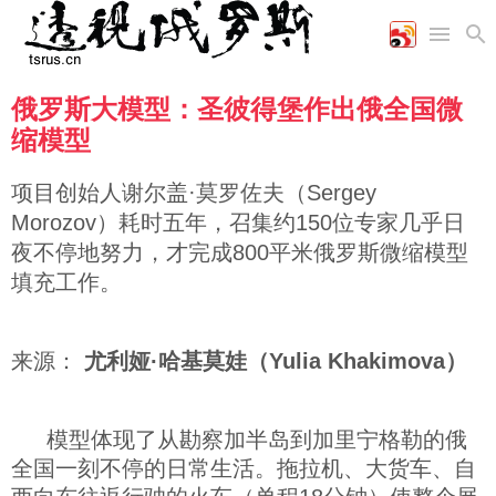
俄罗斯大模型：圣彼得堡作出俄全国微
首页
空军
财经
文艺
图片新闻
缩模型
海军
商业
教育
高清图片
国际
陆军
工业
美食
漫画
项目创始人谢尔盖·莫罗佐夫（Sergey
军事合作
能源
娱乐
视频
Morozov）耗时五年，召集约150位专家几乎日
农业
图表
时政
夜不停地努力，才完成800平米俄罗斯微缩模型
填充工作。
军事
来源：
尤利娅·哈基莫娃（Yulia Khakimova）
评论
模型体现了从勘察加半岛到加里宁格勒的俄
经济
全国一刻不停的日常生活。拖拉机、大货车、自