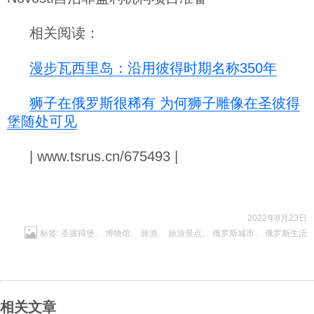
相关阅读：
漫步瓦西里岛：沿用彼得时期名称350年
狮子在俄罗斯很稀有 为何狮子雕像在圣彼得
堡随处可见
| www.tsrus.cn/675493 |
2022年8月23日
标签:
圣彼得堡
、
博物馆
、
旅游
、
旅游景点
、
俄罗斯城市
、
俄罗斯生活
相关文章