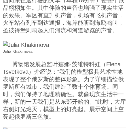
西向东往返行驶的火车（单程18分钟）使整个展
品栩栩如生。其中伴随的声音也增强了现实生活
科技
的效果。军区有直升机声音，机场有飞机声音，
火车站有列车到达通报，海岸能听到海鸥鸣叫，
社会
圣彼得堡则响起人们河流和河道游览的声音。
文化
Julia Khakimova
历史
博物馆发展总监叶莲娜·茨维特科娃（Elena
Tsvetkova）介绍说：“我们的模型极具艺术性地
表现了整个俄罗斯的整体形象。为了详细描绘俄
体育
罗斯所有城市，我们建造了数十个体育场。同
时，我们保持了地理精确性。就像现实生活中一
旅游
样，新的一天我们是从东部开始的。”此时，大厅
右侧灯光熄灭，模型上的灯亮起。展示空间上空
亮起俄罗斯三色旗。
视听