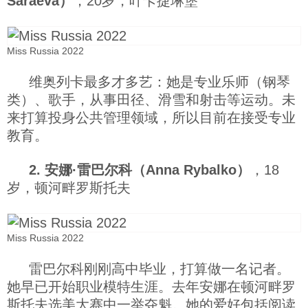
Saraeva）
，20岁，叶卡捷琳堡
科技
Miss Russia 2022
社会
维奥列卡最多才多艺：她是专业乐师（钢琴
类）、歌手，从事田径、滑雪和射击等运动。未
文化
来打算投身公共管理领域，所以目前在接受专业
教育。
历史
2. 安娜·雷巴尔科（Anna Rybalko）
，18
岁，顿河畔罗斯托夫
体育
旅游
Miss Russia 2022
雷巴尔科刚刚高中毕业，打算做一名记者。
视听
她早已开始职业模特生涯。去年安娜在顿河畔罗
斯托夫选美大赛中一举夺魁。她的爱好包括阅读