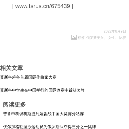
| www.tsrus.cn/675439 |
2022年8月9日
标签:
俄罗斯美女
、
女性
、
比赛
相关文章
莫斯科筹备首届国际作曲家大赛
莫斯科中学生在中国举行的国际奥赛中斩获奖牌
阅读更多
普鲁申科谈科斯捷列娃备战中国大奖赛分站赛
伏尔加格勒游泳运动员为俄罗斯队夺得三分之一奖牌