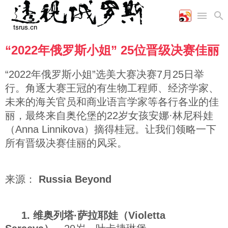
“2022年俄罗斯小姐” 25位晋级决赛佳丽
首页
空军
财经
文艺
图片新闻
海军
商业
教育
高清图片
“2022年俄罗斯小姐”选美大赛决赛7月25日举
国际
陆军
工业
美食
漫画
行。角逐大赛王冠的有生物工程师、经济学家、
军事合作
能源
娱乐
视频
未来的海关官员和商业语言学家等各行各业的佳
农业
图表
时政
丽，最终来自奥伦堡的22岁女孩安娜·林尼科娃
（Anna Linnikova）摘得桂冠。让我们领略一下
所有晋级决赛佳丽的风采。
军事
评论
来源：
Russia Beyond
经济
1. 维奥列塔·萨拉耶娃（Violetta