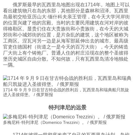
俄罗斯最早的瓦西里岛地图出现在1714年。地图上可以
科技
看出建筑物只在岛的东部，其他部分是森林和沼泽。瓦西里
岛最初交给亚历山大·缅什科夫亲王管理，在今天大学河岸街
的位置兴建了他的宫殿。当时的主要民用建筑在河对岸的彼
社会
得格勒区。显贵们住在大贵族街和小贵族街，在今天的大城
郊街和小城郊街的位置，是片杂乱的建筑，这个地区被称为
工商区。涅瓦河另一边是从海军部延伸出去的城市。最高级
文化
官吏住德国村（街道之一是今天的百万大街），今天的铸造
厂大街上有个铸炮厂。普通人住的村庄沿现在的整个圣彼得
堡历史城区自由分散。不知何故，只有瓦西里岛清冷地独处
一隅。
历史
体育
1714 年 9 月 9 日在甘古特会战的胜利后，瓦西里岛和瑞典船只凯旋
进入圣彼得堡。 / 俄罗斯报
旅游
特列津尼的远景
视听
多梅尼科·特列津尼（Domenico Trezzini）。 / 俄罗斯报
1714年彼得一世彻底改变了自己的瓦西里岛计划。岛屿