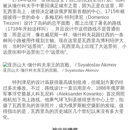
被从缅什科夫手中要回满足城市之需，因为正是在这里，即
瓦西里岛上，彼得决定建设俄罗斯新首都的中心。1715年根
据彼得一世的命令，多梅尼科·特列津尼（Domenico
Trezzini）设计了岛屿的总平面图，图上出现了著名的路线
（1718年开始这样叫），并且设计中这些路线不是普通街
道，而是运河，像在威尼斯一样。缅什科夫花园往西的一条
林间小路被用作规划主轴。现在这里是瓦西里岛博利绍伊大
街，当时叫“远景街”。因此，瓦西里岛上出现了大远景街、小
远景街和中远景街三个“远景街”。
亚历山大·缅什科夫亲王的宫殿。 / Svyatoslav Akimov
特列津尼的设计虽获得最高级别批准，但规划方案仍经
过多次修改。不过，路线设计一直沿用至今。1886年俄罗斯
军事浮空奠基人科瓦尼科（Aleksander Kovanko）首次用照
相机拍下岛上路线。他乘气球飞到圣彼得堡市中心上空，拍
摄了瓦西里岛的首张照片，成为俄罗斯航空摄影的发端。值
得指出的是，瓦西里岛的历史城区几个世纪以来没有多大变
化。