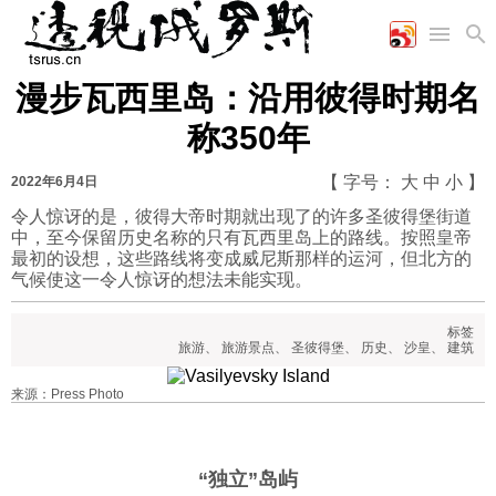
漫步瓦西里岛：沿用彼得时期名
首页
空军
财经
文艺
图片新闻
称350年
海军
商业
教育
高清图片
国际
陆军
工业
美食
漫画
【 字号：
大
中
小
】
2022年6月4日
军事合作
能源
娱乐
视频
令人惊讶的是，彼得大帝时期就出现了的许多圣彼得堡街道
中，至今保留历史名称的只有瓦西里岛上的路线。按照皇帝
农业
图表
时政
最初的设想，这些路线将变成威尼斯那样的运河，但北方的
气候使这一令人惊讶的想法未能实现。
军事
标签
旅游
、
旅游景点
、
圣彼得堡
、
历史
、
沙皇
、
建筑
评论
来源：Press Photo
经济
“独立”岛屿