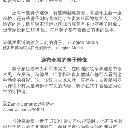
欣赏落日，而一只爪子中握着一个球。
科技
还有一些狮子雕像，有些咧着嘴笑着，有些守卫着一座
吊桥，还有些狮子则衔着铁链，在贵族庄园迎接客人。令人
惊讶的是，目前尚不清楚这座城市究竟有多少座狮子雕像，
社会
但专家说超过1000座。每只狮子都有着自己有趣的故事。
文化
俄罗斯博物馆入口处的狮子。 / Legion Media
遍布全城的狮子雕像
历史
狮子象征着权力和军事实力，在欧洲的纹章和雕塑中很
常见。在罗马、马德里、巴黎和许多其他城市都可以看到这
体育
种动物的身影。这一传统自古以来就一直存在，古希腊和罗
马传说中有大量与狮子有关的内容，狮子在其中被描述为众
神的守护者。
旅游
Zamir Usmanov/塔斯社
视听
当沙皇彼得一世于1703年建立圣彼得堡时，他不仅将其
设想为波罗的海北部港口，而且是定位为强大的欧洲城市、