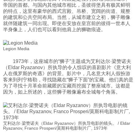
帝国的首都。与国内其他城市相比，圣彼得堡具有极其鲜明
的特点，这里有豪华的西式宫殿、吊桥、宽阔的街道、规整
的建筑和公共空间布局。当然，从城市建立之初，狮子雕像
就伴随建筑一同出现。即使在安放在皇宫前的彼得一世本人
半身像上，人们也可以看到他肩上的狮吻痕迹。
Legion Media
1973年，这座城市的“狮子”主题成为艾利达尔·梁赞诺夫
（Eldar Ryazanov）所执导的令人惊叹的喜剧影片《意大利
人在俄罗斯的奇遇》的背景。影片中，几名意大利人假扮游
客来到列宁格勒，寻找隐藏在“狮子下面”的宝藏。他们真的是
为了寻找十月革命前藏匿的宝藏而挖掘了整座城市。这都是
因为，如上所述的，这些狮子雕像遍布全城每个角落。
艾利达尔·梁赞诺夫（Eldar Ryazanov）所执导电影的镜头。 / Eldar
Ryazanov, Franco Prosperi/莫斯科电影制片厂, 1973年