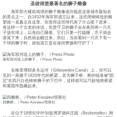
圣彼得堡最著名的狮子雕像
海军部大楼前戏球的狮子雕像或许能是这座城市最知名
的景点之一。自1832年海军部成立以来，这些用铜铸造的雕
塑就一直矗立在这里。你觉得这些球代表了什么呢？原来，
有这样一个古老的传说，负责守卫的狮子会在夜间将一只爪
子放在球上，以免自己睡着。它们只要一打瞌睡，爪子就会
滚落下来，自然就会醒过来。所以，当你看到一只爪下有一
个球的狮子时，就知道它是在保持警惕和守护了！
海军部河堤上的狮子。 / Press Photo
在格里博耶多夫运河（Griboyedov Canal）上，你可以
见到一座建于1820年代的桥梁，名为狮子桥。桥的链条被“固
定”在四只白色铸铁狮子的下巴中，这样就可以巧妙地将桥梁
和紧固件隐藏起来。
四狮桥。 / Peter Kovalev/塔斯社
在位于18世纪中叶别兹博罗德科庄园（Bezborodko）附