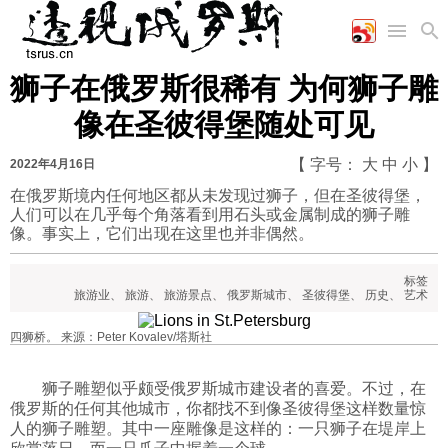
狮子在俄罗斯很稀有 为何狮子雕
首页
空军
财经
文艺
图片新闻
像在圣彼得堡随处可见
海军
商业
教育
高清图片
国际
陆军
工业
美食
漫画
【 字号：
大
中
小
】
2022年4月16日
军事合作
能源
娱乐
视频
在俄罗斯境内任何地区都从未发现过狮子，但在圣彼得堡，
人们可以在几乎每个角落看到用石头或金属制成的狮子雕
农业
图表
时政
像。事实上，它们出现在这里也并非偶然。
标签
军事
旅游业
、
旅游
、
旅游景点
、
俄罗斯城市
、
圣彼得堡
、
历史
、
艺术
四狮桥。 来源：Peter Kovalev/塔斯社
评论
狮子雕塑似乎颇受俄罗斯城市建设者的喜爱。不过，在
俄罗斯的任何其他城市，你都找不到像圣彼得堡这样数量惊
经济
人的狮子雕塑。其中一座雕像是这样的：一只狮子在堤岸上