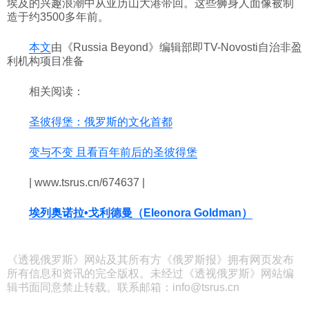
埃及的兴趣浪潮中从亚历山大港带回。这些狮身人面像被制
造于约3500多年前。
本文
由《Russia Beyond》编辑部即TV-Novosti自治非盈
利机构项目准备
相关阅读：
圣彼得堡：俄罗斯的文化首都
变与不变 且看百年前后的圣彼得堡
| www.tsrus.cn/674637 |
埃列奥诺拉•戈利德曼（Eleonora Goldman）
《透视俄罗斯》网站及其所有方《俄罗斯报》拥有网页发布
所有信息和资讯的完全版权。未经过《透视俄罗斯》网站编
辑书面同意禁止转载。联系邮箱：info@tsrus.cn