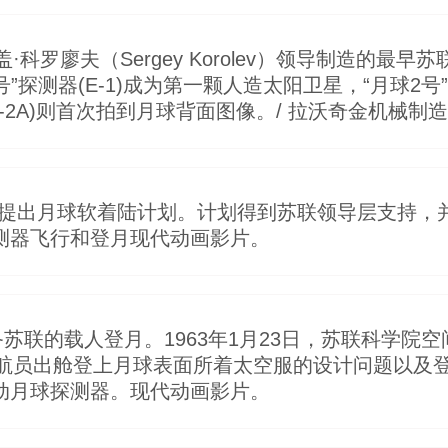
科罗廖夫（Sergey Korolev）领导制造的最
”探测器(Е-1)成为第一颗人造太阳卫星，“月球2号”
Е-2А)则首次拍到月球背面图像。/ 拉沃奇金机械
就提出月球软着陆计划。计划得到苏联领导层支持，并
球探测器飞行和登月现代动画影片。
备苏联的载人登月。1963年1月23日，苏联科学院
航员出舱登上月球表面所着太空服的设计问题以及
”自动月球探测器。现代动画影片。