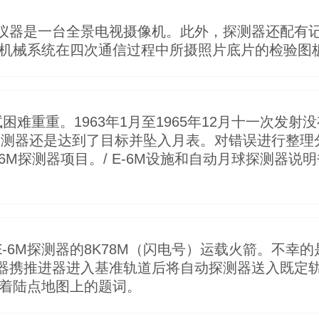
器是一台全景电视摄像机。此外，探测器还配有记录宇
器光学机械系统在四次通信过程中所摄照片底片的检验图
困难重重。1963年1月至1965年12月十一次发
8号”探测器还是达到了目标并坠入月表。对错误进行整
-6M探测器项目。/ E-6M设施和自动月球探测器
有Е-6М探测器的8K78M（闪电号）运载火箭。不
携推进器进入基准轨道后将自动探测器送入既定轨道
”着陆点地图上的题词。