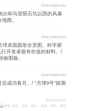
ROSCOSMOS.RU
赖纳尔和马里陨石坑以西的风暴
块地图。
ROSCOSMOS.RU
月球表面圆形全景图。科学家
行开发者最有价值的材料。/
的检验图板。
ROSCOSMOS.RU
月后成功着月。/ “月球9号”探测
2021年2月24日
标签:
太空
、
月球
、
航天
、
科技
、
科学
、
苏联