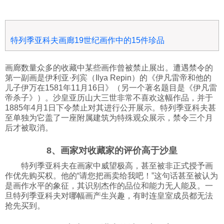
特列季亚科夫画廊19世纪画作中的15件珍品
画廊数量众多的收藏中某些画作曾被禁止展出。遭遇禁令的
第一副画是伊利亚·列宾（Ilya Repin）的《伊凡雷帝和他的
儿子伊万在1581年11月16日》（另一个著名题目是《伊凡雷
帝杀子》）。沙皇亚历山大三世非常不喜欢这幅作品，并于
1885年4月1日下令禁止对其进行公开展示。特列季亚科夫甚
至单独为它盖了一座附属建筑为特殊观众展示，禁令三个月
后才被取消。
8、画家对收藏家的评价高于沙皇
特列季亚科夫在画家中威望极高，甚至被非正式授予画
作优先购买权。他的“请您把画卖给我吧！”这句话甚至被认为
是画作水平的象征，其识别杰作的品位和能力无人能及。一
旦特列季亚科夫对哪幅画产生兴趣，有时连皇室成员都无法
抢先买到。