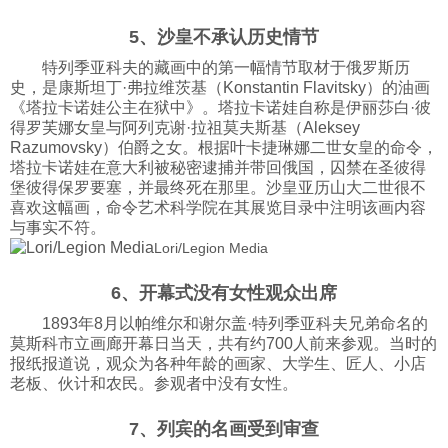
5、沙皇不承认历史情节
特列季亚科夫的藏画中的第一幅情节取材于俄罗斯历
史，是康斯坦丁·弗拉维茨基（Konstantin Flavitsky）的油画
《塔拉卡诺娃公主在狱中》。塔拉卡诺娃自称是伊丽莎白·彼
得罗芙娜女皇与阿列克谢·拉祖莫夫斯基（Aleksey
Razumovsky）伯爵之女。根据叶卡捷琳娜二世女皇的命令，
塔拉卡诺娃在意大利被秘密逮捕并带回俄国，囚禁在圣彼得
堡彼得保罗要塞，并最终死在那里。沙皇亚历山大二世很不
喜欢这幅画，命令艺术科学院在其展览目录中注明该画内容
与事实不符。
Lori/Legion Media
6、开幕式没有女性观众出席
1893年8月以帕维尔和谢尔盖·特列季亚科夫兄弟命名的
莫斯科市立画廊开幕日当天，共有约700人前来参观。当时的
报纸报道说，观众为各种年龄的画家、大学生、匠人、小店
老板、伙计和农民。参观者中没有女性。
7、列宾的名画受到审查