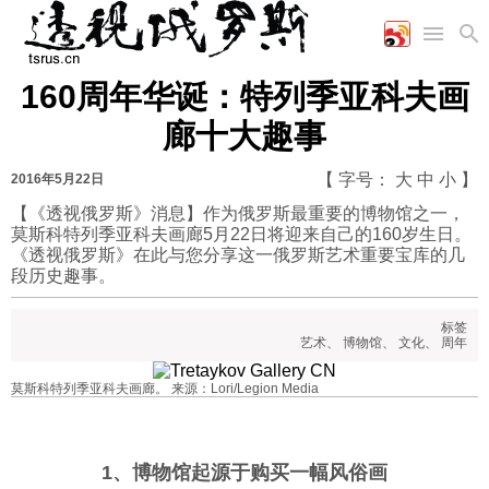
160周年华诞：特列季亚科夫画
首页
空军
财经
文艺
图片新闻
廊十大趣事
海军
商业
教育
高清图片
国际
陆军
工业
美食
漫画
【 字号：
大
中
小
】
2016年5月22日
军事合作
能源
娱乐
视频
【《透视俄罗斯》消息】作为俄罗斯最重要的博物馆之一，
莫斯科特列季亚科夫画廊5月22日将迎来自己的160岁生日。
农业
图表
时政
《透视俄罗斯》在此与您分享这一俄罗斯艺术重要宝库的几
段历史趣事。
军事
标签
艺术
、
博物馆
、
文化
、
周年
评论
莫斯科特列季亚科夫画廊。 来源：Lori/Legion Media
经济
1、博物馆起源于购买一幅风俗画