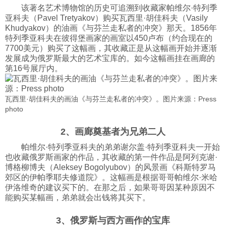
该著名艺术博物馆的历史可追溯到收藏家帕维尔·特列季
科技
亚科夫（Pavel Tretyakov）购买瓦西里·胡佳科夫（Vasily
Khudyakov）的油画《与芬兰走私者的冲突》那天。1856年
特列季亚科夫在彼得堡画家的画室以450卢布（约合现在的
社会
7700美元）购买了这幅画，其收藏正是从这幅画开始并逐渐
发展成为俄罗斯最大的艺术宝库的。如今这幅画挂在画廊的
第16号展厅内。
文化
瓦西里·胡佳科夫的画油《与芬兰走私者的冲突》。图片来源：Press
photo
历史
2、画廊奠基者为兄弟二人
体育
帕维尔·特列季亚科夫的弟弟谢尔盖·特列季亚科夫一开始
也收藏俄罗斯画家的作品，其收藏的第一件作品是阿列克谢·
博格柳博夫（Aleksey Bogolyubov）的风景画《科斯特罗马
旅游
郊区的伊帕季耶夫修道院》。这幅画是根据哥哥帕维尔·米哈
伊洛维奇的建议买下的。在那之后，如果哥哥因某种原因不
能购买某幅画，弟弟就会出钱将其买下。
视听
3、俄罗斯与西方画作的宝库