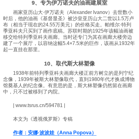
9、专为伊万诺夫的油画建展室
画家亚历山大·伊万诺夫（Alexander Ivanov）去世数小
时后，他的油画《基督显圣》被沙皇亚历山大二世以1.5万卢
布（相当于现在的24.55万美元）的价格买走。帕维尔·特列
季亚科夫只买到了画作底稿。苏联时期的1925年该幅油画被
移交给特列季亚科夫画廊。当时还专门为其在画廊大楼旁边
建了一个展厅，以容纳这幅5.4×7.5米的巨作，该画从1932年
起一直挂在那里。
10、取代斯大林塑像
1938年前特列季亚科夫画廊大楼正前方树立的是列宁纪
念像，1939年被斯大林塑像取代，直到1980年代才换成博物
馆奠基人的纪念像。有意思的是，斯大林塑像仍然留在画廊
中，只不过被移到了内院。
| www.tsrus.cn/594781 |
本文为《透视俄罗斯》专稿
作者：安娜·波波娃（Anna Popova）