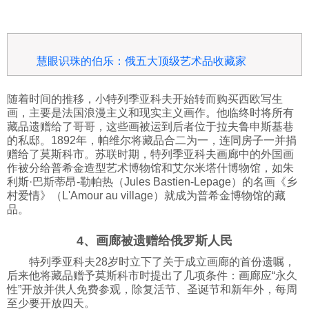
慧眼识珠的伯乐：俄五大顶级艺术品收藏家
随着时间的推移，小特列季亚科夫开始转而购买西欧写生
画，主要是法国浪漫主义和现实主义画作。他临终时将所有
藏品遗赠给了哥哥，这些画被运到后者位于拉夫鲁申斯基巷
的私邸。1892年，帕维尔将藏品合二为一，连同房子一并捐
赠给了莫斯科市。苏联时期，特列季亚科夫画廊中的外国画
作被分给普希金造型艺术博物馆和艾尔米塔什博物馆，如朱
利斯·巴斯蒂昂-勒帕热（Jules Bastien-Lepage）的名画《乡
村爱情》（L'Amour au village）就成为普希金博物馆的藏
品。
4、画廊被遗赠给俄罗斯人民
特列季亚科夫28岁时立下了关于成立画廊的首份遗嘱，
后来他将藏品赠予莫斯科市时提出了几项条件：画廊应“永久
性”开放并供人免费参观，除复活节、圣诞节和新年外，每周
至少要开放四天。