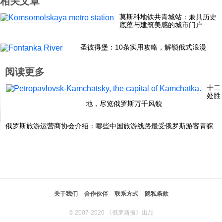
相关文章
科技
莫斯科地铁共青城站：兼具历史
底蕴与建筑美感的城市门户
社会
圣彼得堡：10条实用攻略，解锁俄式浪漫
阅读更多
文化
十二
处胜
地，尽览俄罗斯万千风貌
历史
俄罗斯旅游运营商协会介绍：哪些中国旅游线路最受俄罗斯游客青睐
体育
旅游
关于我们
合作伙伴
联系方式
隐私条款
视听
© 2007-2026 《俄罗斯报》出品