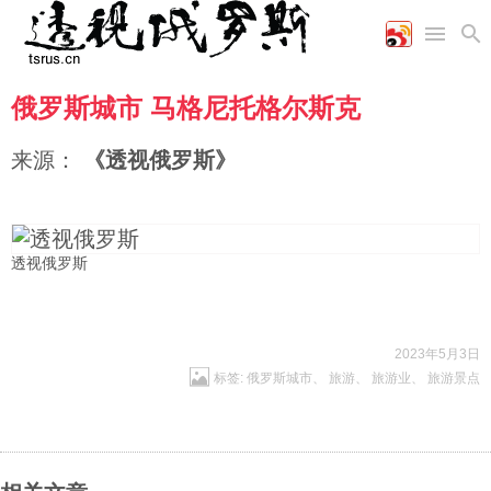
俄罗斯城市 马格尼托格尔斯克
首页
空军
财经
文艺
图片新闻
海军
商业
教育
高清图片
来源：
《透视俄罗斯》
国际
陆军
工业
美食
漫画
军事合作
能源
娱乐
视频
农业
图表
时政
透视俄罗斯
军事
2023年5月3日
标签:
俄罗斯城市
、
旅游
、
旅游业
、
旅游景点
评论
经济